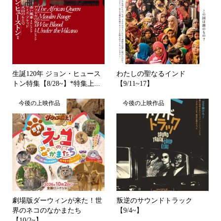
生誕120年 ジョン・ヒュース
わたしの聖なるインド
トン特集【8/28~】*特集上...
【9/11~17】
今後の上映作品
今後の上映作品
劇場版ダーウィンが来た！世
叛逆のサウンドトラック
界のネコのなかまたち
【9/4~】
【10/2~】...