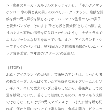
ンド出身のサーガ・ガルザルスドッティルと、『ボルグ／マッ
ケンロー 氷の男と炎の男』のスベリル・グドナソン。絶妙な距
離を保つ元夫婦役を演じるほか、パルマソン監督の3人の実子
と愛犬パンダが、そのまま“子ども役と愛犬役”として出演。あ
りのままの家族の風景を切り取ったかのような、ナチュラルで
エネルギッシュな魅力を放っている。また、アイスランド・シ
ープドッグのパンダは、第78回カンヌ国際映画祭のパルム・ド
ッグ賞を受賞。本年度の“スター犬”の誕生だ。
［STORY］
北欧・アイスランドの田舎町。芸術家のアンナは、しっかり者
の長女イーダ、わんぱくでいたずら好きな双子グリームルとソ
ルギルス、そして愛犬パンダと暮らしながら、芸術家としての
道を模索していた。若くして結婚したものの、今や＜もう夫婦
ではなくなった＞はずの元夫マグヌスは、いまだに情を断ち切
れず、何かと理由をつけては家を訪ね、食卓を囲み、ピクニッ