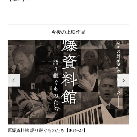
今後の上映作品


原爆資料館 語り継ぐものたち【8/14~27】
デッ