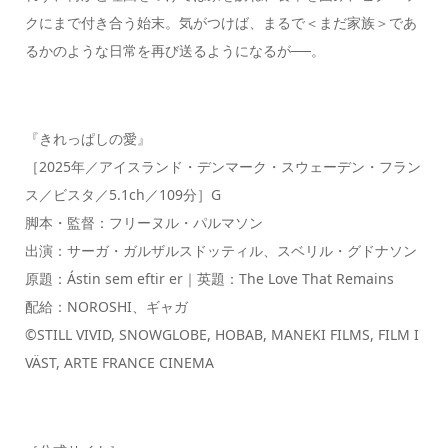
クにまで付き合う始末。気がつけば、まるで＜まだ家族＞であ
るかのような日常を再び送るようになるが──。
『きれっぱしの愛』
［2025年／アイスランド・デンマーク・スウェーデン・フラン
ス／ビスタ／5.1ch／109分］G
脚本・監督：フリーヌル・パルマソン
出演：サーガ・ガルザルスドッティル、スベリル・グドナソン
原題：Ástin sem eftir er｜英題：The Love That Remains
配給：NOROSHI、ギャガ
©STILL VIVID, SNOWGLOBE, HOBAB, MANEKI FILMS, FILM I
VÄST, ARTE FRANCE CINEMA