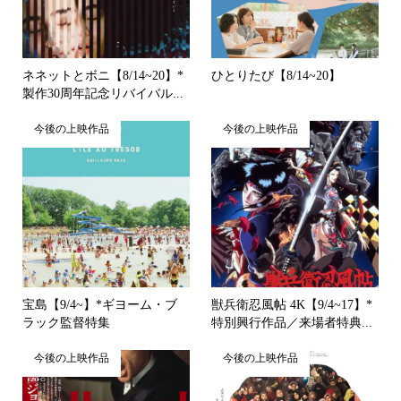
ネネットとボニ【8/14~20】*
ひとりたび【8/14~20】
製作30周年記念リバイバル...
今後の上映作品
今後の上映作品
宝島【9/4~】*ギヨーム・ブ
獣兵衛忍風帖 4K【9/4~17】*
ラック監督特集
特別興行作品／来場者特典...
今後の上映作品
今後の上映作品