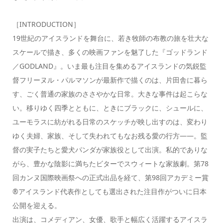
［INTRODUCTION］
19世紀のアイスランドを舞台に、若き牧師の布教の旅を壮大な
スケールで描き、多くの映画ファンを魅了した『ゴッドランド
／GODLAND』。いま最も注目を集めるアイスランドの気鋭監
督フリーヌル・パルマソンが最新作で描くのは、片田舎に暮ら
す、ごく普通の家族のささやかな日常。大きな事件は起こらな
い。移りゆく四季とともに、ときにブラックに、シュールに、
ユーモラスに紡がれる日常のスケッチが映し出すのは、変わり
ゆく夫婦、家族、そして失われてもなお残る愛の行方――。監
督の実子たちと愛犬パンダが家族役として出演。私的でありな
がら、豊かな陰影に満ちたビターでスウィートな家族劇。第78
回カンヌ国際映画祭への正式出品を経て、第98回アカデミー賞
®アイスランド代表作としても選出された注目作がついに日本
公開を迎える。
出演は、コメディアン、女優、歌手と幅広く活躍するアイスラ