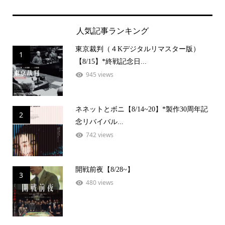
人気記事ランキング
東京裁判（４Kデジタルリマスター版）
1
【8/15】*終戦記念日...
945 views
ネネットとボニ【8/14~20】*製作30周年記
2
念リバイバル...
742 views
開戦前夜【8/28~】
3
480 views