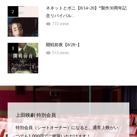
ネネットとボニ【8/14~20】*製作30周年記
2
念リバイバル...
772 views
開戦前夜【8/28~】
3
513 views
上田映劇 特別会員
特別会員（シートオーナー）になると、通常上映がい
つでも1,000円でご鑑賞いただけます！