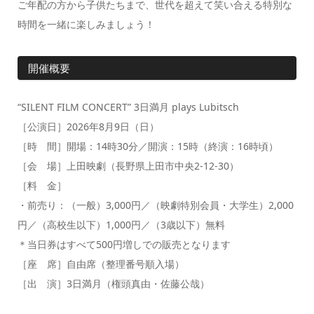
ご年配の方から子供たちまで、世代を超えて笑い合える特別な
時間を一緒に楽しみましょう！
開催概要
“SILENT FILM CONCERT” 3日満月 plays Lubitsch
［公演日］2026年8月9日（日）
［時 間］開場：14時30分／開演：15時（終演：16時頃）
［会 場］上田映劇（長野県上田市中央2-12-30）
［料 金］
・前売り：（一般）3,000円／（映劇特別会員・大学生）2,000
円／（高校生以下）1,000円／（3歳以下）無料
＊当日券はすべて500円増しでの販売となります
［座 席］自由席（整理番号順入場）
［出 演］3日満月（権頭真由・佐藤公哉）