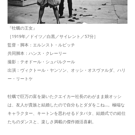
『牡蠣の王女』
［1919年／ドイツ／白黒／サイレント／57分］
監督・脚本：エルンスト・ルビッチ
共同脚本：ハンス・クレーリー
撮影：テオドール・シュパルクール
出演：ヴィクトール・ヤンソン、オッシ・オスヴァルダ、ハリ
ー・リートケ
牡蠣で巨万の富を築いたクエイカー社長のわがまま娘オッシ
は、友人が貴族と結婚したので自分もとダダをこね…。極端な
キャラクター、キートンを思わせるドタバタ、結婚式での給仕
たちのダンスと、楽しさ満載の傑作婚活喜劇。