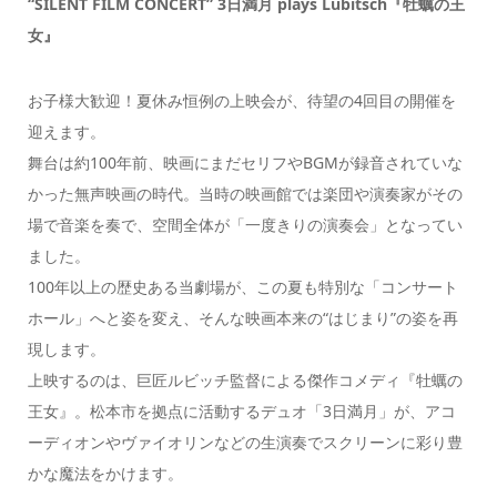
“SILENT FILM CONCERT” 3日満月 plays Lubitsch『牡蠣の王
女』
お子様大歓迎！夏休み恒例の上映会が、待望の4回目の開催を
迎えます。
舞台は約100年前、映画にまだセリフやBGMが録音されていな
かった無声映画の時代。当時の映画館では楽団や演奏家がその
場で音楽を奏で、空間全体が「一度きりの演奏会」となってい
ました。
100年以上の歴史ある当劇場が、この夏も特別な「コンサート
ホール」へと姿を変え、そんな映画本来の“はじまり”の姿を再
現します。
上映するのは、巨匠ルビッチ監督による傑作コメディ『牡蠣の
王女』。松本市を拠点に活動するデュオ「3日満月」が、アコ
ーディオンやヴァイオリンなどの生演奏でスクリーンに彩り豊
かな魔法をかけます。