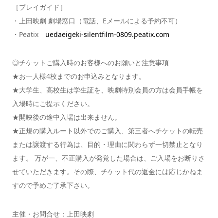
［プレイガイド］
・上田映劇 劇場窓口（電話、Eメールによる予約不可）
・Peatix
uedaeigeki-silentfilm-0809.peatix.com
◎チケットご購入時のお客様へのお願いと注意事項
★お一人様4枚までのお申込みとなります。
★大学生、高校生は学生証を、映劇特別会員の方は会員手帳を
入場時にご提示ください。
★開映後の途中入場は出来ません。
★正規の購入ルート以外でのご購入、第三者へチケットの転売
または譲渡する行為は、目的・理由に関わらず一切禁止となり
ます。 万が一、不正購入が発覚した場合は、ご入場をお断りさ
せていただきます。その際、チケット代の返金には応じかねま
すので予めご了承下さい。
主催・お問合せ：上田映劇