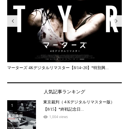


..
マーターズ 4Kデジタルリマスター【8/14~20】*特別興...
PE
人気記事ランキング
東京裁判（４Kデジタルリマスター版）
1
【8/15】*終戦記念日...
1,004 views