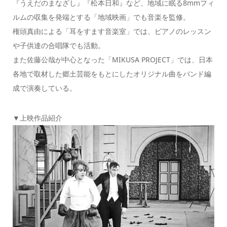
『うえだのまなざし』『松本日和』など、地域に眠る8mmフィ
ルムの収集を発端とする「地域映画」でも音楽を監修。
権頭真由による「耳をすます音楽室」では、ピアノのレッスン
や子供達の合唱隊でも活動。
また佐藤公哉が中心となった「MIKUSA PROJECT」では、日本
各地で取材した郷土芸能をもとにしたオリジナル曲をバンド編
成で演奏している。
▼上映作品紹介