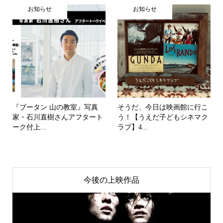
お知らせ
お知らせ
『ブータン 山の教室』写真
そうだ、今日は映画館に行こ
家・石川直樹さんアフタート
う！【うえだ子どもシネマク
ーク付上...
ラブ】4...
今後の上映作品