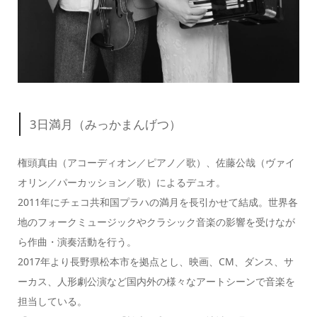
3日満月（みっかまんげつ）
権頭真由（アコーディオン／ピアノ／歌）、佐藤公哉（ヴァイ
オリン／パーカッション／歌）によるデュオ。
2011年にチェコ共和国プラハの満月を長引かせて結成。世界各
地のフォークミュージックやクラシック音楽の影響を受けなが
ら作曲・演奏活動を行う。
2017年より長野県松本市を拠点とし、映画、CM、ダンス、サ
ーカス、人形劇公演など国内外の様々なアートシーンで音楽を
担当している。