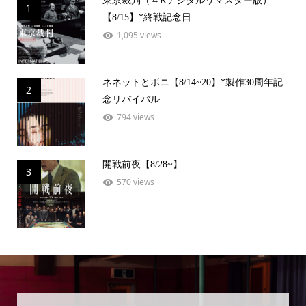
東京裁判（４Kデジタルリマスター版）
1
【8/15】*終戦記念日...
1,095 views
ネネットとボニ【8/14~20】*製作30周年記
2
念リバイバル...
794 views
開戦前夜【8/28~】
3
570 views