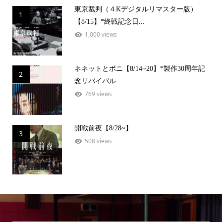
東京裁判（４Kデジタルリマスター版）
1
【8/15】*終戦記念日...
1,000 views
ネネットとボニ【8/14~20】*製作30周年記
2
念リバイバル...
769 views
開戦前夜【8/28~】
3
508 views