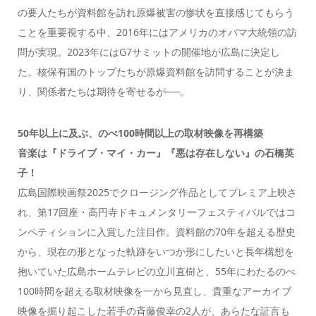
の要人たちが資料館を訪れ原爆被害の惨状を直接感じてもらう
ことを重要視する中、2016年にはアメリカのオバマ大統領の訪
問が実現。2023年にはG7サミットの開催地が広島に決定し
た。核保有国のトップたちが原爆資料館を訪問することが決ま
り、関係者たちは期待を寄せるが──。
50年以上に及ぶ、のべ100時間以上の取材映像を再構築
音楽は『ドライブ・マイ・カー』『悪は存在しない』の石橋英
子！
広島国際映画祭2025でクロージング作品としてプレミア上映さ
れ、第17回座・高円寺ドキュメンタリーフェスティバルではコ
ンペティションに入賞した注目作。資料館の70年を超える歴史
から、現在の形となった軌跡をいつか形にしたいと長年構想を
抱いていた広島ホームテレビの立川直樹と、55年にわたるのべ
100時間を超える取材映像を一から見直し、貴重なアーカイブ
映像を掘り起こした若手の斉藤俊幸の2人が、あらたな証言も