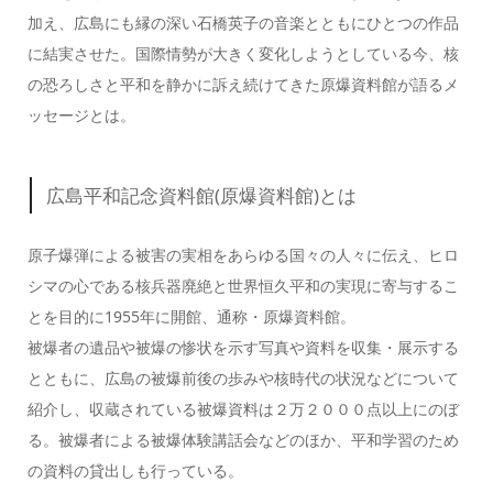
加え、広島にも縁の深い石橋英子の音楽とともにひとつの作品
に結実させた。国際情勢が大きく変化しようとしている今、核
の恐ろしさと平和を静かに訴え続けてきた原爆資料館が語るメ
ッセージとは。
広島平和記念資料館(原爆資料館)とは
原子爆弾による被害の実相をあらゆる国々の人々に伝え、ヒロ
シマの心である核兵器廃絶と世界恒久平和の実現に寄与するこ
とを目的に1955年に開館、通称・原爆資料館。
被爆者の遺品や被爆の惨状を示す写真や資料を収集・展示する
とともに、広島の被爆前後の歩みや核時代の状況などについて
紹介し、収蔵されている被爆資料は２万２０００点以上にのぼ
る。被爆者による被爆体験講話会などのほか、平和学習のため
の資料の貸出しも行っている。