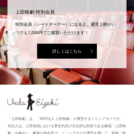
上田映劇 特別会員
特別会員（シートオーナー）になると、通常上映がい
つでも1,000円でご鑑賞いただけます！
詳しくはこちら
「上田映劇」は、「NPO法人 上田映劇」が運営するミニシアターです。
当法人は、上田地域における歴史的及び文化的な財産である劇場「上田映
劇」を拠点に、劇場の保存及び、ミニシアターの運営を通して、映画・映