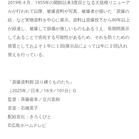
2019年４月、1955年の開館以来3度目となる大規模リニューア
ルが行われて以降、被爆資料や写真、被爆者が描いた「原爆の
絵」など実物資料を中心に展示。資料は原爆投下から80年以上
が経過し、被爆して損傷が激しいものもあるうえ、長期間展示
してあることで劣化する可能性があるため、それを防ぐための
措置としておよそ１年に１回(展示品によっては年に２回)入れ
替えを行っている。
『原爆資料館 語り継ぐものたち』
［2025年／日本／16:9／101分］G
監督：⻫藤俊幸／⽴川直樹
⾳楽：⽯橋英⼦
配給宣伝：きろくびと
©広島ホームテレビ