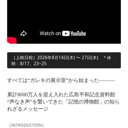
［上映日程］2026年8月14日(木) 〜 27日(木) ＊休
映：8/17、23~25
すべては“ガレキの展示室”から始まった———
累計8000万人を迎え入れた広島平和記念資料館
“声なき声”を繋いできた「記憶の博物館」の知ら
れざるメッセージ
［INTRODUCTION］