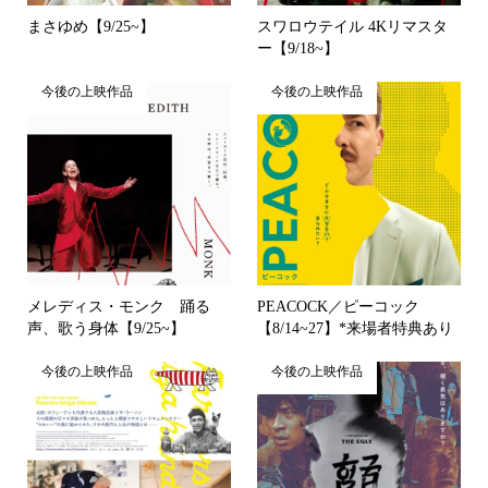
まさゆめ【9/25~】
スワロウテイル 4Kリマスタ
ー【9/18~】
今後の上映作品
今後の上映作品
メレディス・モンク 踊る
PEACOCK／ピーコック
声、歌う身体【9/25~】
【8/14~27】*来場者特典あり
今後の上映作品
今後の上映作品