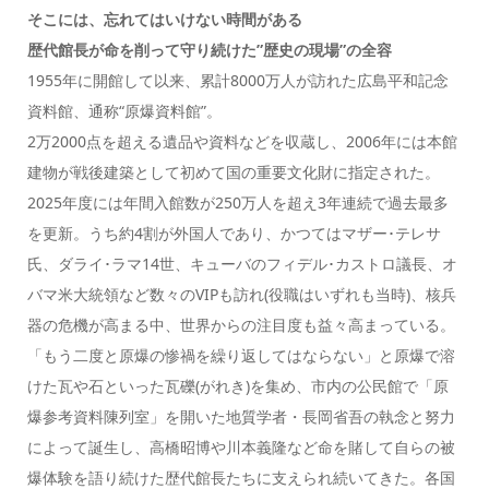
そこには、忘れてはいけない時間がある
歴代館長が命を削って守り続けた”歴史の現場”の全容
1955年に開館して以来、累計8000万人が訪れた広島平和記念
資料館、通称“原爆資料館”。
2万2000点を超える遺品や資料などを収蔵し、2006年には本館
建物が戦後建築として初めて国の重要文化財に指定された。
2025年度には年間入館数が250万人を超え3年連続で過去最多
を更新。うち約4割が外国人であり、かつてはマザー･テレサ
氏、ダライ･ラマ14世、キューバのフィデル･カストロ議長、オ
バマ米大統領など数々のVIPも訪れ(役職はいずれも当時)、核兵
器の危機が高まる中、世界からの注目度も益々高まっている。
「もう二度と原爆の惨禍を繰り返してはならない」と原爆で溶
けた瓦や石といった瓦礫(がれき)を集め、市内の公民館で「原
爆参考資料陳列室」を開いた地質学者・長岡省吾の執念と努力
によって誕生し、高橋昭博や川本義隆など命を賭して自らの被
爆体験を語り続けた歴代館長たちに支えられ続いてきた。各国