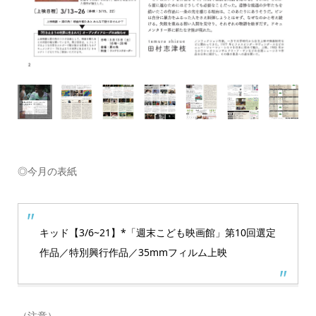
◎今月の表紙
キッド【3/6~21】*「週末こども映画館」第10回選定
作品／特別興行作品／35mmフィルム上映
（注意）