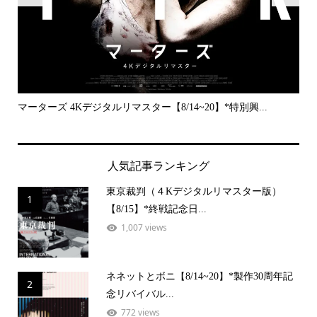
..
マーターズ 4Kデジタルリマスター【8/14~20】*特別興...
PE
人気記事ランキング
東京裁判（４Kデジタルリマスター版）
1
【8/15】*終戦記念日...
1,007 views
ネネットとボニ【8/14~20】*製作30周年記
2
念リバイバル...
772 views