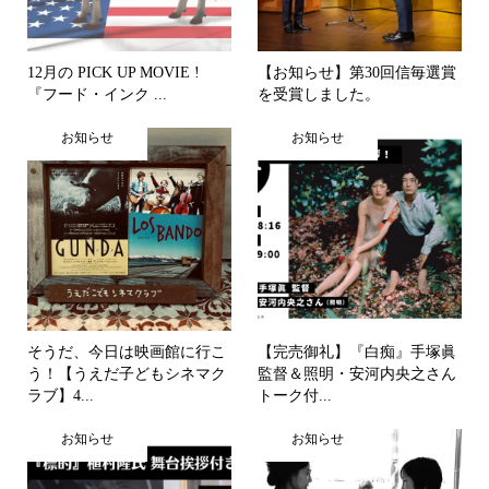
12月の PICK UP MOVIE !
【お知らせ】第30回信毎選賞
『フード・インク ...
を受賞しました。
お知らせ
お知らせ
そうだ、今日は映画館に行こ
【完売御礼】『白痴』手塚眞
う！【うえだ子どもシネマク
監督＆照明・安河内央之さん
ラブ】4...
トーク付...
お知らせ
お知らせ