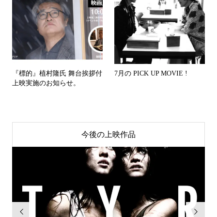
『標的』植村隆氏 舞台挨拶付
7月の PICK UP MOVIE !
上映実施のお知らせ。
今後の上映作品

