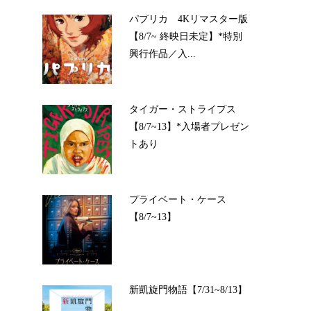
パプリカ 4Kリマスター版
【8/7~ 終映日未定】*特別
興行作品／入...
タイガー・ストライプス
【8/7~13】*入場者プレゼン
トあり
プライベート・ケース
【8/7~13】
新凱旋門物語【7/31~8/13】