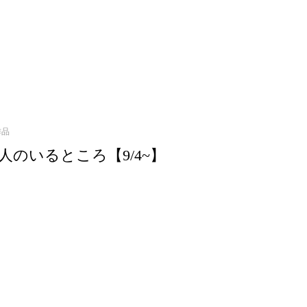
作品
人のいるところ【9/4~】