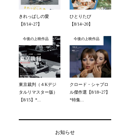
きれっぱしの愛
ひとりたび
【8/14~27】
【8/14~20】
今後の上映作品
今後の上映作品
東京裁判（４Kデジ
クロード・シャブロ
タルリマスター版）
ル傑作選【8/18~27】
【8/15】*...
*特集...
お知らせ