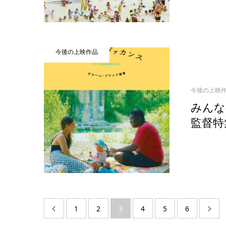
今後の上映作品
今後の上映
みんな
監督特
1
2
3
4
5
6

