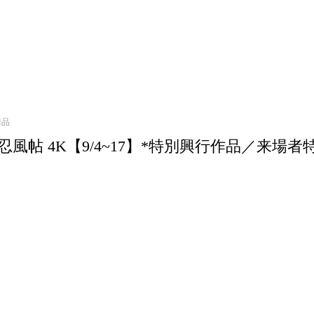
作品
忍風帖 4K【9/4~17】*特別興行作品／来場者