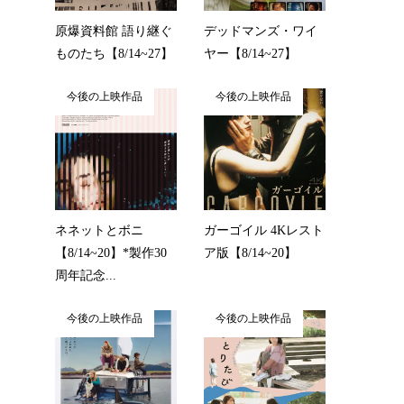
原爆資料館 語り継ぐ
デッドマンズ・ワイ
ものたち【8/14~27】
ヤー【8/14~27】
今後の上映作品
今後の上映作品
ネネットとボニ
ガーゴイル 4Kレスト
【8/14~20】*製作30
ア版【8/14~20】
周年記念...
今後の上映作品
今後の上映作品