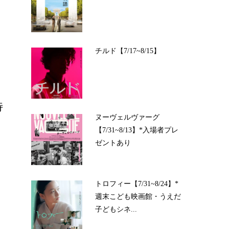
チルド【7/17~8/15】
特
ヌーヴェルヴァーグ
【7/31~8/13】*入場者プレ
ゼントあり
トロフィー【7/31~8/24】*
週末こども映画館・うえだ
子どもシネ...