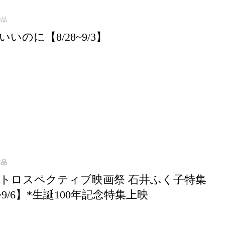
作品
いのに【8/28~9/3】
作品
 レトロスペクティブ映画祭 ⽯井ふく⼦特集
8~9/6】*生誕100年記念特集上映