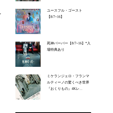
ユースフル・ゴースト
／
【8/7~16】
死神バーバー【8/7~16】*入
場特典あり
ミケランジェロ・フランマ
ルティーノの驚くべき世界
『おくりもの』4Kレ...