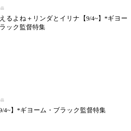
作品
えるよね＋リンダとイリナ【9/4~】*ギヨー
ラック監督特集
作品
9/4~】*ギヨーム・ブラック監督特集