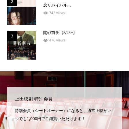
2
念リバイバル...
742 views
開戦前夜【8/28~】
3
476 views
上田映劇 特別会員
特別会員（シートオーナー）になると、通常上映がい
つでも1,000円でご鑑賞いただけます！