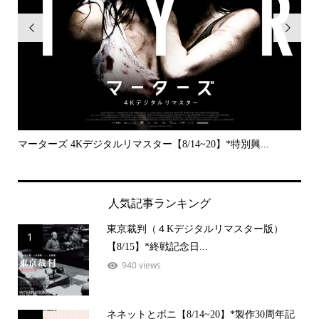


..
マーターズ 4Kデジタルリマスター【8/14~20】*特別興...
PE
人気記事ランキング
東京裁判（４Kデジタルリマスター版）
1
【8/15】*終戦記念日...
940 views
ネネットとボニ【8/14~20】*製作30周年記