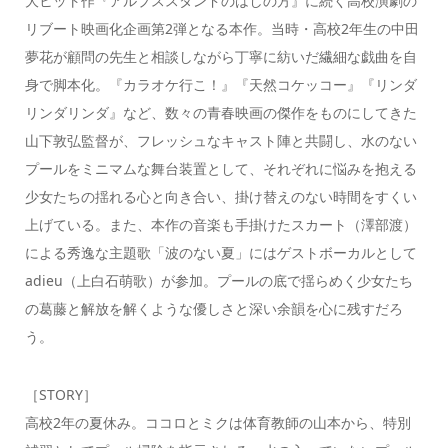
大ヒット作『アルプススタンドのはしの方』に続く高校演劇の
リブート映画化企画第2弾となる本作。当時・高校2年生の中田
夢花が顧問の先生と相談しながら丁寧に紡いだ繊細な戯曲を自
身で脚本化。『カラオケ行こ！』『天然コケッコー』『リンダ
リンダリンダ』など、数々の青春映画の傑作をものにしてきた
山下敦弘監督が、フレッシュなキャスト陣と共闘し、水のない
プールをミニマムな舞台装置として、それぞれに悩みを抱える
少女たちの揺れる心と向き合い、掛け替えのない時間をすくい
上げている。また、本作の音楽も手掛けたスカート（澤部渡）
による秀逸な主題歌「波のない夏」にはゲストボーカルとして
adieu（上白石萌歌）が参加。プールの底で揺らめく少女たち
の葛藤と解放を解くような優しさと深い余韻を心に残すだろ
う。
［STORY］
高校2年の夏休み。ココロとミクは体育教師の山本から、特別