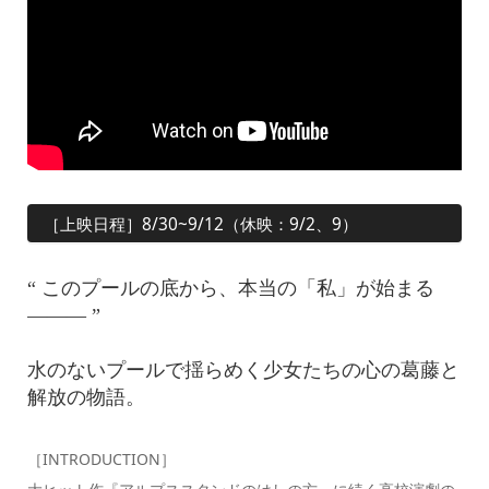
［上映日程］8/30~9/12（休映：9/2、9）
“ このプールの底から、本当の「私」が始まる
——— ”
水のないプールで揺らめく少女たちの心の葛藤と
解放の物語。
［INTRODUCTION］