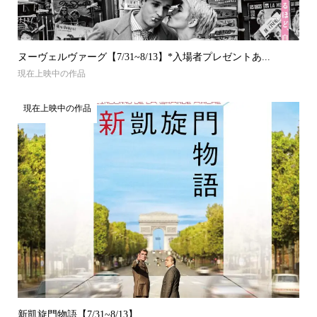
ヌーヴェルヴァーグ【7/31~8/13】*入場者プレゼントあ...
現在上映中の作品
現在上映中の作品
新凱旋門物語【7/31~8/13】