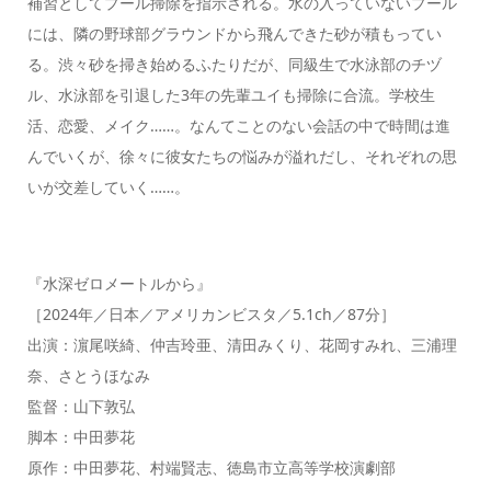
補習としてプール掃除を指示される。水の入っていないプール
には、隣の野球部グラウンドから飛んできた砂が積もってい
る。渋々砂を掃き始めるふたりだが、同級生で水泳部のチヅ
ル、水泳部を引退した3年の先輩ユイも掃除に合流。学校生
活、恋愛、メイク……。なんてことのない会話の中で時間は進
んでいくが、徐々に彼女たちの悩みが溢れだし、それぞれの思
いが交差していく……。
『水深ゼロメートルから』
［2024年／日本／アメリカンビスタ／5.1ch／87分］
出演：濵尾咲綺、仲吉玲亜、清田みくり、花岡すみれ、三浦理
奈、さとうほなみ
監督：山下敦弘
脚本：中田夢花
原作：中田夢花、村端賢志、徳島市立高等学校演劇部