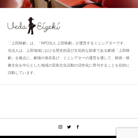
「上田映劇」は、「NPO法人 上田映劇」が運営するミニシアターです。
当法人は、上田地域における歴史的及び文化的な財産である劇場「上田映
劇」を拠点に、劇場の保存及び、ミニシアターの運営を通して、映画・映
像文化を中心とした地域の芸術文化活動の活性化に寄与することを目的に
活動しています。