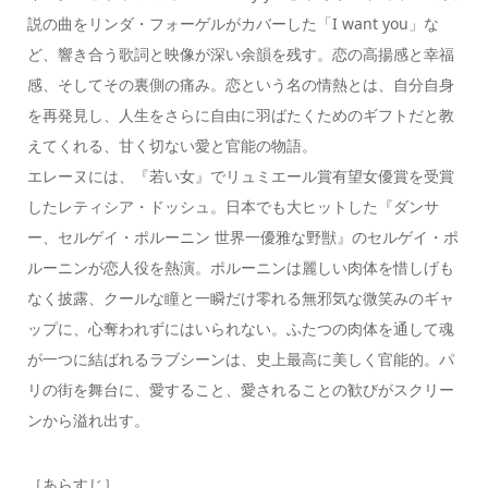
説の曲をリンダ・フォーゲルがカバーした「I want you」な
ど、響き合う歌詞と映像が深い余韻を残す。恋の高揚感と幸福
感、そしてその裏側の痛み。恋という名の情熱とは、自分自身
を再発見し、人生をさらに自由に羽ばたくためのギフトだと教
えてくれる、甘く切ない愛と官能の物語。
エレーヌには、『若い女』でリュミエール賞有望女優賞を受賞
したレティシア・ドッシュ。日本でも大ヒットした『ダンサ
ー、セルゲイ・ポルーニン 世界一優雅な野獣』のセルゲイ・ポ
ルーニンが恋人役を熱演。ポルーニンは麗しい肉体を惜しげも
なく披露、クールな瞳と一瞬だけ零れる無邪気な微笑みのギャ
ップに、心奪われずにはいられない。ふたつの肉体を通して魂
が一つに結ばれるラブシーンは、史上最高に美しく官能的。パ
リの街を舞台に、愛すること、愛されることの歓びがスクリー
ンから溢れ出す。
［あらすじ］