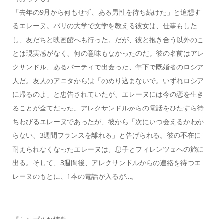
「去年の9月から何もせず、ある男性を待ち続けた」と追想す
るエレーヌ。パリの大学で文学を教える彼女は、仕事もした
し、友だちと映画館へも行った。だが、彼と抱き合う以外のこ
とは現実感がなく、何の意味もなかったのだ。彼の名前はアレ
クサンドル、あるパーティで出会った、年下で既婚者のロシア
人だ。友人のアニタからは「のめり込まないで。いずれロシア
に帰るのよ」と忠告されていたが、エレーヌには今の恋を生き
ることが全てだった。アレクサンドルからの電話をひたすら待
ちわびるエレーヌであったが、彼から「次にいつ会えるかわか
らない、3週間フランスを離れる」と告げられる。彼の不在に
耐えられなくなったエレーヌは、息子とフィレンツェへの旅に
出る。そして、3週間後、アレクサンドルからの連絡を待つエ
レーヌのもとに、1本の電話が入るが…。