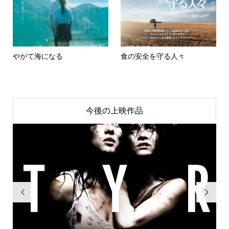
やがて海になる
食の安全を守る人々
今後の上映作品

