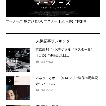
..
マーターズ 4Kデジタルリマスター【8/14~20】*特別興...
PE
人気記事ランキング
東京裁判（４Kデジタルリマスター版）
1
【8/15】*終戦記念日...
985 views
ネネットとボニ【8/14~20】*製作30周年記
2
念リバイバル...
761 views