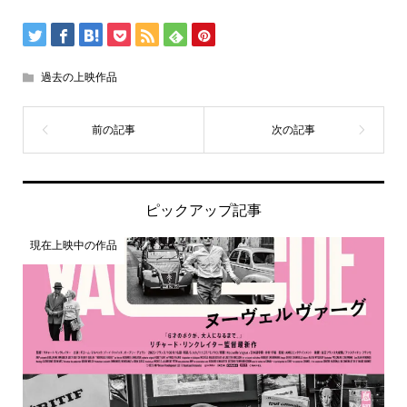
過去の上映作品
ピックアップ記事
現在上映中の作品