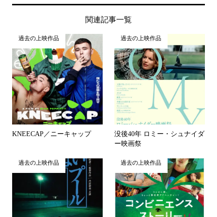
関連記事一覧
過去の上映作品
過去の上映作品
KNEECAP／ニーキャップ
没後40年 ロミー・シュナイダ
ー映画祭
過去の上映作品
過去の上映作品