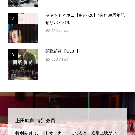
ネネットとボニ【8/14~20】*製作30周年記
2
念リバイバル...
794 views
開戦前夜【8/28~】
3
570 views
上田映劇 特別会員
特別会員（シートオーナー）になると、通常上映がい