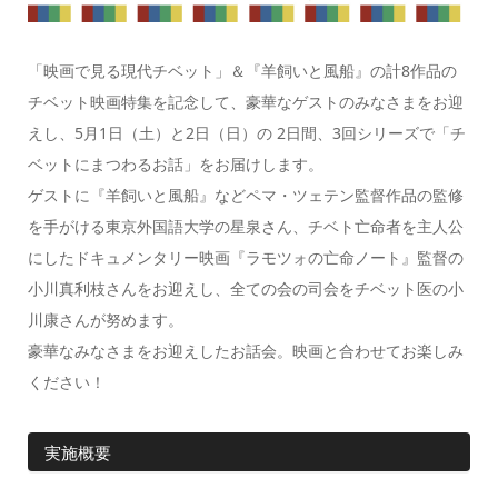
「映画で見る現代チベット」＆『羊飼いと風船』の計8作品の
チベット映画特集を記念して、豪華なゲストのみなさまをお迎
えし、5月1日（土）と2日（日）の 2日間、3回シリーズで「チ
ベットにまつわるお話」をお届けします。
ゲストに『羊飼いと風船』などペマ・ツェテン監督作品の監修
を手がける東京外国語大学の星泉さん、チベト亡命者を主人公
にしたドキュメンタリー映画『ラモツォの亡命ノート』監督の
小川真利枝さんをお迎えし、全ての会の司会をチベット医の小
川康さんが努めます。
豪華なみなさまをお迎えしたお話会。映画と合わせてお楽しみ
ください！
実施概要