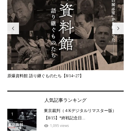


原爆資料館 語り継ぐものたち【8/14~27】
デッ
人気記事ランキング
東京裁判（４Kデジタルリマスター版）
1
【8/15】*終戦記念日...
1,095 views