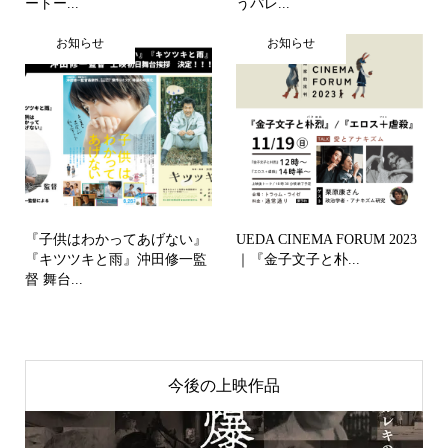
ートー...
うパレ...
お知らせ
お知らせ
『子供はわかってあげない』
UEDA CINEMA FORUM 2023
『キツツキと雨』沖田修一監
｜『金子文子と朴...
督 舞台...
今後の上映作品