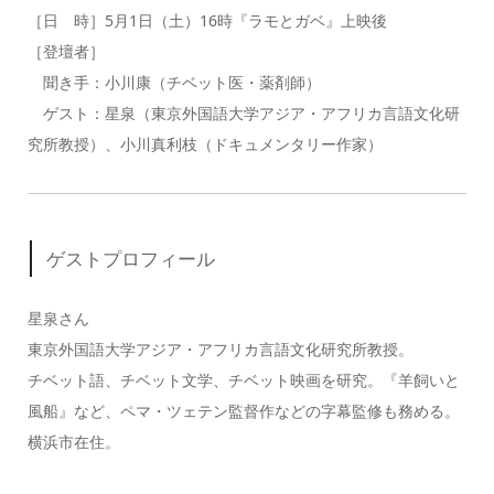
［日 時］5月1日（土）16時『ラモとガベ』上映後
［登壇者］
聞き手：小川康（チベット医・薬剤師）
ゲスト：星泉（東京外国語大学アジア・アフリカ言語文化研
究所教授）、小川真利枝（ドキュメンタリー作家）
ゲストプロフィール
星泉さん
東京外国語大学アジア・アフリカ言語文化研究所教授。
チベット語、チベット文学、チベット映画を研究。『羊飼いと
風船』など、ペマ・ツェテン監督作などの字幕監修も務める。
横浜市在住。