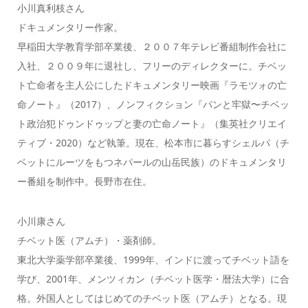
小川真利枝さん
ドキュメンタリー作家。
早稲田大学教育学部卒業後、２００７年テレビ番組制作会社に
入社、２００９年に退社し、フリーのディレクターに。チベッ
ト亡命者を主人公にしたドキュメンタリー映画『ラモツォの亡
命ノート』（2017）、ノンフィクション『パンと牢獄〜チベッ
ト政治犯ドゥンドゥップと妻の亡命ノート』（集英社クリエイ
ティブ・2020）など執筆。現在、松本市に暮らすシェルパ（チ
ベットにルーツをもつネパールの山岳民族）のドキュメンタリ
ー番組を制作中。長野市在住。
小川康さん
チベット医（アムチ）・薬剤師。
東北大学薬学部卒業後、1999年、インドに渡ってチベット語を
学び、2001年、メンツィカン（チベット医学・暦法大学）に合
格。外国人としてはじめてのチベット医（アムチ）となる。現