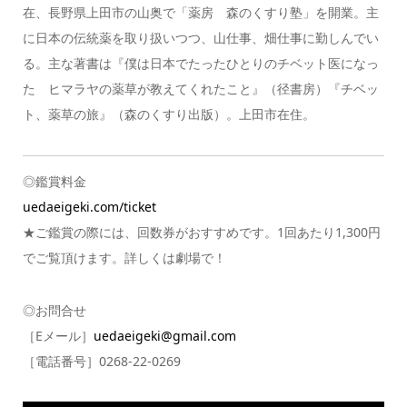
在、長野県上田市の山奥で「薬房 森のくすり塾」を開業。主
に日本の伝統薬を取り扱いつつ、山仕事、畑仕事に勤しんでい
る。主な著書は『僕は日本でたったひとりのチベット医になっ
た ヒマラヤの薬草が教えてくれたこと』（径書房）『チベッ
ト、薬草の旅』（森のくすり出版）。上田市在住。
◎鑑賞料金
uedaeigeki.com/ticket
★ご鑑賞の際には、回数券がおすすめです。1回あたり1,300円
でご覧頂けます。詳しくは劇場で！
◎お問合せ
［Eメール］
uedaeigeki@gmail.com
［電話番号］0268-22-0269