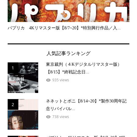
パプリカ 4Kリマスター版【8/7~20】*特別興行作品／入...
プラ
人気記事ランキング
東京裁判（４Kデジタルリマスター版）
1
【8/15】*終戦記念日...
935 views
ネネットとボニ【8/14~20】*製作30周年記
2
念リバイバル...
738 views