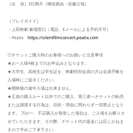
［出 演］3日満月（権頭真由・佐藤公哉）
［プレイガイド］
・上田映劇 劇場窓口（電話、Eメールによる予約不可）
・Peatix
https://silentfilmconcert.peatix.com
◎チケットご購入時のお客様へのお願いと注意事項
★お一人様4枚までのお申込みとなります。
★大学生、高校生は学生証を、映劇特別会員の方は会員手帳を
入場時にご提示ください。
★開映後の途中入場は出来ません。
★正規の購入ルート以外でのご購入、第三者へチケットの転売
または譲渡する行為は、目的・理由に関わらず一切禁止となり
ます。 万が一、不正購入が発覚した場合は、ご入場をお断りさ
せていただきます。その際、チケット代の返金には応じかねま
すので予めご了承下さい。