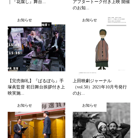
｜『花腐し』舞台...
アフタートーク付き上映 開催
のお知...
お知らせ
お知らせ
【完売御礼】『ばるぼら』手
上田映劇ジャーナル
塚眞監督 初日舞台挨拶付き上
（vol.50）2021年10月号発行
映実施...
のお...
お知らせ
お知らせ