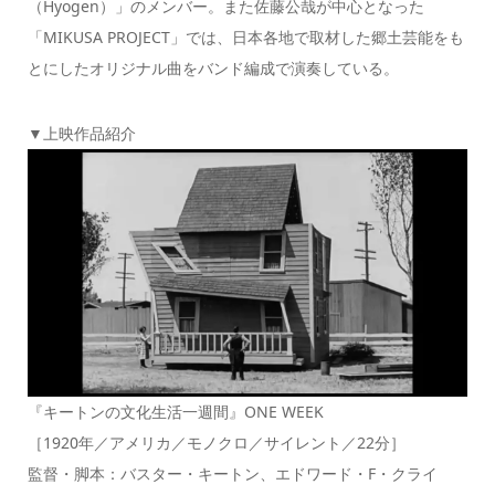
（Hyogen）」のメンバー。また佐藤公哉が中心となった
「MIKUSA PROJECT」では、日本各地で取材した郷土芸能をも
とにしたオリジナル曲をバンド編成で演奏している。
▼上映作品紹介
『キートンの文化生活一週間』ONE WEEK
［1920年／アメリカ／モノクロ／サイレント／22分］
監督・脚本：バスター・キートン、エドワード・F・クライ