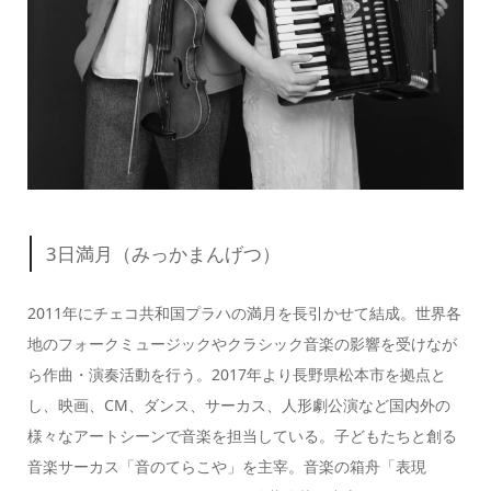
3日満月（みっかまんげつ）
2011年にチェコ共和国プラハの満月を長引かせて結成。世界各
地のフォークミュージックやクラシック音楽の影響を受けなが
ら作曲・演奏活動を行う。2017年より長野県松本市を拠点と
し、映画、CM、ダンス、サーカス、人形劇公演など国内外の
様々なアートシーンで音楽を担当している。子どもたちと創る
音楽サーカス「音のてらこや」を主宰。音楽の箱舟「表現