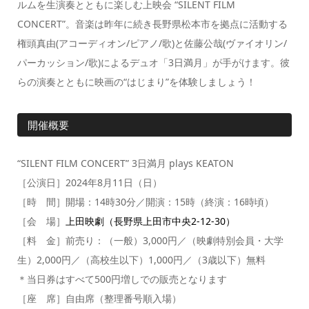
ルムを生演奏とともに楽しむ上映会 “SILENT FILM
CONCERT”。音楽は昨年に続き長野県松本市を拠点に活動する
権頭真由(アコーディオン/ピアノ/歌)と佐藤公哉(ヴァイオリン/
パーカッション/歌)によるデュオ「3日満月」が手がけます。彼
らの演奏とともに映画の“はじまり”を体験しましょう！
開催概要
“SILENT FILM CONCERT” 3日満月 plays KEATON
［公演日］2024年8月11日（日）
［時 間］開場：14時30分／開演：15時（終演：16時頃）
［会 場］
上田映劇（長野県上田市中央2-12-30）
［料 金］前売り：（一般）3,000円／（映劇特別会員・大学
生）2,000円／（高校生以下）1,000円／（3歳以下）無料
＊当日券はすべて500円増しでの販売となります
［座 席］自由席（整理番号順入場）