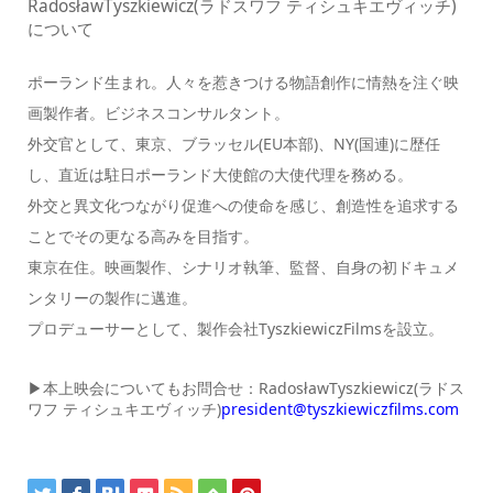
RadosławTyszkiewicz(ラドスワフ ティシュキエヴィッチ)
について
ポーランド生まれ。人々を惹きつける物語創作に情熱を注ぐ映
画製作者。ビジネスコンサルタント。
外交官として、東京、ブラッセル(EU本部)、NY(国連)に歴任
し、直近は駐日ポーランド大使館の大使代理を務める。
外交と異文化つながり促進への使命を感じ、創造性を追求する
ことでその更なる高みを目指す。
東京在住。映画製作、シナリオ執筆、監督、自身の初ドキュメ
ンタリーの製作に邁進。
プロデューサーとして、製作会社TyszkiewiczFilmsを設立。
▶︎本上映会についてもお問合せ：RadosławTyszkiewicz(ラドス
ワフ ティシュキエヴィッチ)
president@tyszkiewiczfilms.com