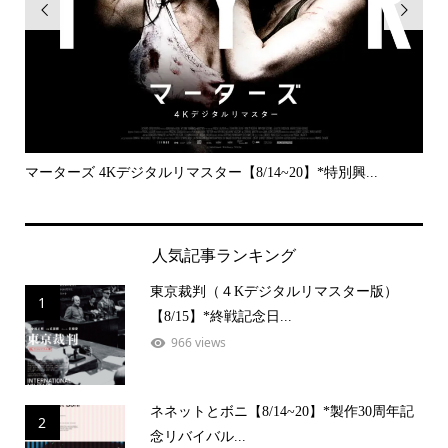


..
マーターズ 4Kデジタルリマスター【8/14~20】*特別興...
PE
人気記事ランキング
東京裁判（４Kデジタルリマスター版）
1
【8/15】*終戦記念日...
966 views
ネネットとボニ【8/14~20】*製作30周年記
2
念リバイバル...