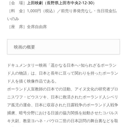
［会 場］
上田映劇（長野県上田市中央2-12-30）
［料 金］1,000円（税込）／前売り券発売なし・当日現金払
いのみ
［座 席］全席自由席
映画の概要
ドキュメンタリー映画「遥かなる日本へ~知られざるポーラン
ド人の物語」は、日本と長年に亘って関わりを持ったポーラン
ド人を描く映像作品である。
ポーランド人宣教師の日本での活動、アイヌ文化の研究者ブロ
ニスワフ・ピウスツキ、日本に救済されたポーランド人シベリ
ア孤児の運命、日本に収容された日露戦争のポーランド人戦争
捕虜、暗号分野における日波の協力関係を始動させたコバルス
キ大尉、教皇ヨハネ・パウロ二世の日本訪問の舞台裏などを取