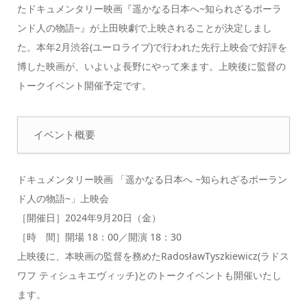
たドキュメンタリー映画『遥かなる日本へ~知られざるポーラ
ンド人の物語~』が上田映劇で上映されることが決定しまし
た。本年2月渋谷(ユーロライブ)で行われた先行上映会で好評を
博した映画が、いよいよ長野にやって来ます。上映後に監督の
トークイベント開催予定です。
イベント概要
ドキュメンタリー映画 「遥かなる日本へ ~知られざるポーラン
ド人の物語~」上映会
［開催日］2024年9月20日（金）
［時 間］開場 18：00／開演 18：30
上映後に、本映画の監督を務めたRadosławTyszkiewicz(ラドス
ワフ ティシュキエヴィッチ)とのトークイベントも開催いたし
ます。