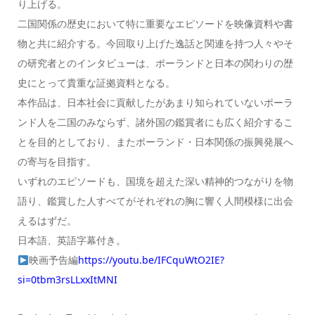
り上げる。
二国関係の歴史において特に重要なエピソードを映像資料や書
物と共に紹介する。今回取り上げた逸話と関連を持つ人々やそ
の研究者とのインタビューは、ポーランドと日本の関わりの歴
史にとって貴重な証拠資料となる。
本作品は、日本社会に貢献したがあまり知られていないポーラ
ンド人を二国のみならず、諸外国の鑑賞者にも広く紹介するこ
とを目的としており、またポーランド・日本関係の振興発展へ
の寄与を目指す。
いずれのエピソードも、国境を超えた深い精神的つながりを物
語り、鑑賞した人すべてがそれぞれの胸に響く人間模様に出会
えるはずだ。
日本語、英語字幕付き。
映画予告編
https://youtu.be/IFCquWtO2IE?
si=0tbm3rsLLxxItMNI