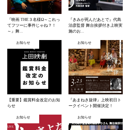
『映画 THE３名様Ω～これっ
『きみが死んだあとで』代島
てフツーに事件じゃね？！
治彦監督 舞台挨拶付き上映実
～』舞...
施のお...
お知らせ
お知らせ
【重要】鑑賞料金改定のお知
『あまねき旋律』上映初日ト
らせ
ークイベント開催決定！
お知らせ
お知らせ