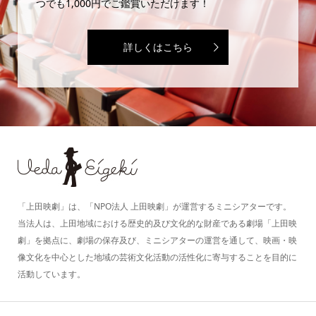
つでも1,000円でご鑑賞いただけます！
詳しくはこちら
「上田映劇」は、「NPO法人 上田映劇」が運営するミニシアターです。
当法人は、上田地域における歴史的及び文化的な財産である劇場「上田映
劇」を拠点に、劇場の保存及び、ミニシアターの運営を通して、映画・映
像文化を中心とした地域の芸術文化活動の活性化に寄与することを目的に
活動しています。