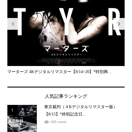


..
マーターズ 4Kデジタルリマスター【8/14~20】*特別興...
PE
人気記事ランキング
東京裁判（４Kデジタルリマスター版）
1
【8/15】*終戦記念日...
988 views