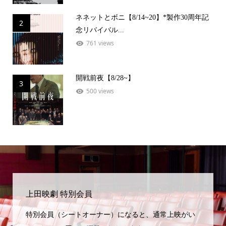
ネネットとボニ【8/14~20】*製作30周年記
2
念リバイバル...
761 views
開戦前夜【8/28~】
3
500 views
上田映劇 特別会員
特別会員（シートオーナー）になると、通常上映がい