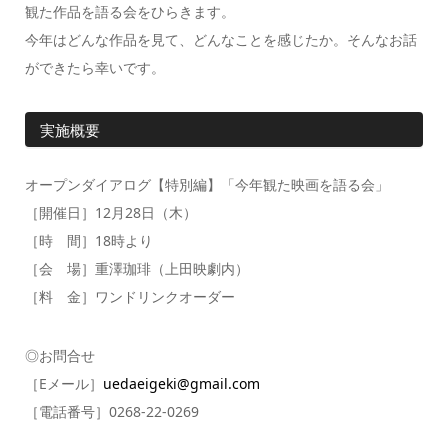
観た作品を語る会をひらきます。
今年はどんな作品を見て、どんなことを感じたか。そんなお話
ができたら幸いです。
実施概要
オープンダイアログ【特別編】「今年観た映画を語る会」
［開催日］12月28日（木）
［時 間］18時より
［会 場］重澤珈琲（上田映劇内）
［料 金］ワンドリンクオーダー
◎お問合せ
［Eメール］
uedaeigeki@gmail.com
［電話番号］0268-22-0269