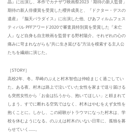
晶』に出演し、本作でカナザワ映画祭2023「期待の新人監督」
期待の新人俳優賞を受賞した櫻井成美と、『ドクター・デスの
遺産』『脳天パラダイス』に出演した他、ぴあフィルムフェス
ティバル PFFアワード2020で審査員特別賞を受賞した『未亡
人』など自身も自主映画を監督する野村陽介。それぞれの心の
痛みに苛まれながらも“共に生き延びる”方法を模索する主人公
たちを繊細に演じた。
［STORY］
高校2年、冬。早崎のぶえと村木智也は仲睦まじく過ごしてい
た。ある夜、村木は路上で泣いていた女性を家まで送り届ける
も突然女性から「お金は払うから、抱いてほしい」と頼まれて
しまう。すでに断れる空気ではなく、村木はやむをえず女性を
抱くことに。しかし、この経験がトラウマになった村木は、学
校を休むようになる。のぶえは村木のいない日常に、孤独を募
らせていく……。