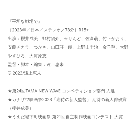
『平坦な戦場で』
［2023年／日本／ステレオ／78分］R15+
出演：櫻井成美、野村陽介、玉りんど、佐倉萌、竹下かおり、
安藤チカラ、つかさ、山田荘一朗、上野山圭治、金子翔、大野
やすひろ、大河原恵
監督・脚本・編集：遠上恵未
© 2023/遠上恵未
★第24回TAMA NEW WAVE コンペティション部門 入選
★カナザワ映画祭2023「期待の新人監督」 期待の新人俳優賞
（櫻井成美）
★うえだ城下町映画祭 第21回自主制作映画コンテスト 大賞