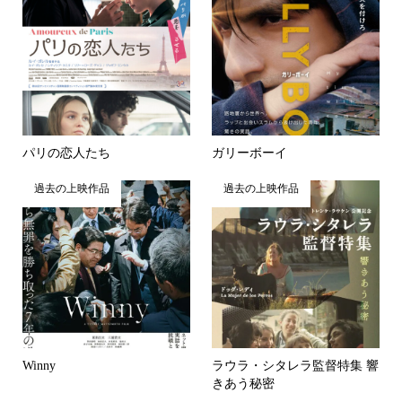
パリの恋人たち
ガリーボーイ
過去の上映作品
過去の上映作品
Winny
ラウラ・シタレラ監督特集 響
きあう秘密