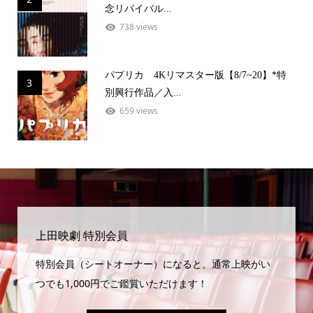
念リバイバル...
738 views
パプリカ 4Kリマスター版【8/7~20】*特
3
別興行作品／入...
659 views
上田映劇 特別会員
特別会員（シートオーナー）になると、通常上映がい
つでも1,000円でご鑑賞いただけます！