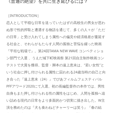
《普通の絶望》を共に生き延びるには？
［INTRODUCTION］
恋人として平穏な日常を送っていたはずの高校生の男女が思わ
ぬ形で性的搾取と遭遇する物語を通じて、多くの人々が「ただ
の日常」と受け入れてしまう属性への偏見や経済格差が蔓延す
る社会と、それらがもたらす人間の孤独と苦悩を綴った映画
『平坦な戦場で』。第24回TAMA NEW WAVE コンペティショ
ン部門で入選 、うえだ城下町映画祭 第21回自主制作映画コン
テストで大賞を獲得。監督・脚本の遠上恵未は、“若い女性”と
いう社会に押し付けられる属性に囚われる24歳当時の自己と向
き合った『遠上恵未（24）』でぴあフィルムフェスティバル
PFFアワード2020にて入選。初の長編監督作の本作では、男性
自身もまた押し付けられる性の属性をはじめ、人間を孤独へ追
い詰める現代の日常をより多面的かつ切実に描き出した。W主
演を務めたのは『犬も食わねどチャーリーは笑う』『春の結