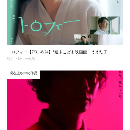
トロフィー【7/31~8/24】*週末こども映画館・うえだ子...
現在上映中の作品
現在上映中の作品