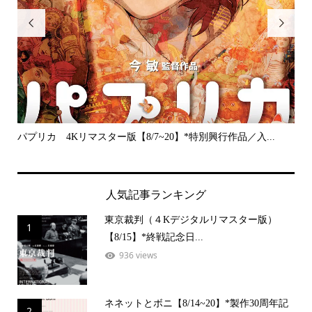


パプリカ 4Kリマスター版【8/7~20】*特別興行作品／入...
プラ
人気記事ランキング
東京裁判（４Kデジタルリマスター版）
1
【8/15】*終戦記念日...
936 views
ネネットとボニ【8/14~20】*製作30周年記
2