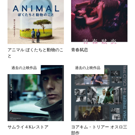
アニマル ぼくたちと動物のこ
⻘春弑恋
と
過去の上映作品
過去の上映作品
サムライ４Kレストア
ヨアキム・トリアー オスロ三
部作