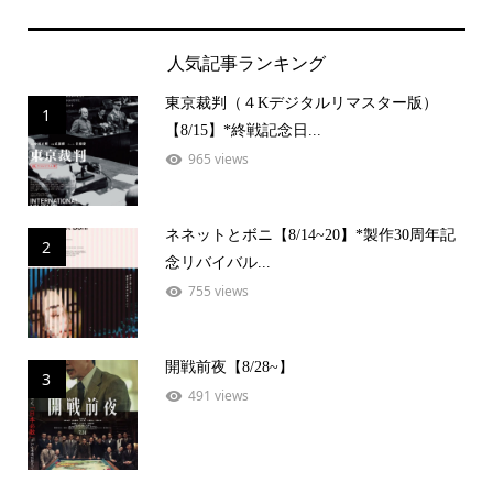
人気記事ランキング
東京裁判（４Kデジタルリマスター版）
1
【8/15】*終戦記念日...
965 views
ネネットとボニ【8/14~20】*製作30周年記
2
念リバイバル...
755 views
開戦前夜【8/28~】
3
491 views