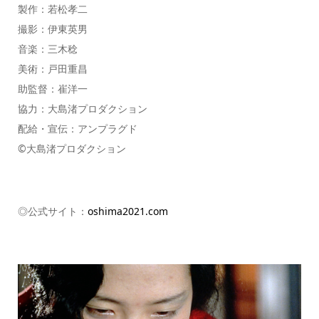
製作：若松孝二
撮影：伊東英男
音楽：三木稔
美術：戸田重昌
助監督：崔洋一
協力：大島渚プロダクション
配給・宣伝：アンプラグド
©大島渚プロダクション
◎公式サイト：
oshima2021.com