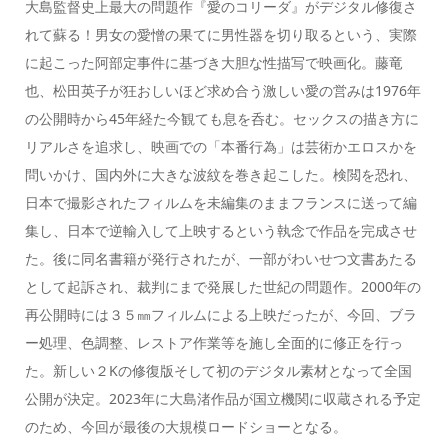
大島監督史上最大の問題作『愛のコリーダ』がデジタル修復さ
れて蘇る！男女の愛憎の果てに男性器を切り取るという、実際
に起こった阿部定事件に基づき大胆な性描写で映画化。藤竜
也、松田英子が狂おしいほど求め合う激しい愛の営みは1976年
の公開時から45年経た今観ても息を呑む。セックスの描き方に
リアルさを追求し、映画での「本番行為」は芸術かエロスかを
問いかけ、国内外に大きな波紋を巻き起こした。検閲を恐れ、
日本で撮影されたフィルムを未編集のままフランスに送って編
集し、日本で逆輸入して上映するという執念で作品を完成させ
た。後に同名書籍が発行されたが、一部がわいせつ文書あたる
として起訴され、裁判にまで発展した世紀の問題作。2000年の
再公開時には３５㎜フィルムによる上映だったが、今回、ブラ
ー処理、色調整、レストア作業等を施し全面的に修正を行っ
た。新しい２Kの修復版そして初のデジタル素材となって全国
公開が決定。2023年に大島渚作品が国立機関に収蔵される予定
のため、今回が最後の大規模ロードショーとなる。