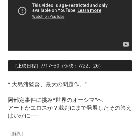
［上映日程］7/17~30（休映：7/22、26）
“ 大島渚監督、最大の問題作。”
阿部定事件に挑み“世界のオーシマ”へ
アートかエロスか？裁判にまで発展したその答え
はいかに──
［解説］