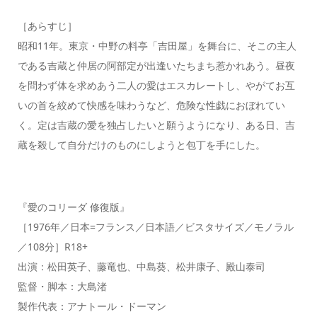
［あらすじ］
昭和11年。東京・中野の料亭「吉田屋」を舞台に、そこの主人
である吉蔵と仲居の阿部定が出逢いたちまち惹かれあう。昼夜
を問わず体を求めあう二人の愛はエスカレートし、やがてお互
いの首を絞めて快感を味わうなど、危険な性戯におぼれてい
く。定は吉蔵の愛を独占したいと願うようになり、ある日、吉
蔵を殺して自分だけのものにしようと包丁を手にした。
『愛のコリーダ 修復版』
［1976年／日本=フランス／日本語／ビスタサイズ／モノラル
／108分］R18+
出演：松田英子、藤竜也、中島葵、松井康子、殿山泰司
監督・脚本：大島渚
製作代表：アナトール・ドーマン