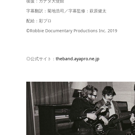
後援：カナダ大使館
字幕翻訳：菊地浩司／字幕監修：萩原健太
配給：彩プロ
©️Robbie Documentary Productions Inc. 2019
◎公式サイト：
theband.ayapro.ne.jp