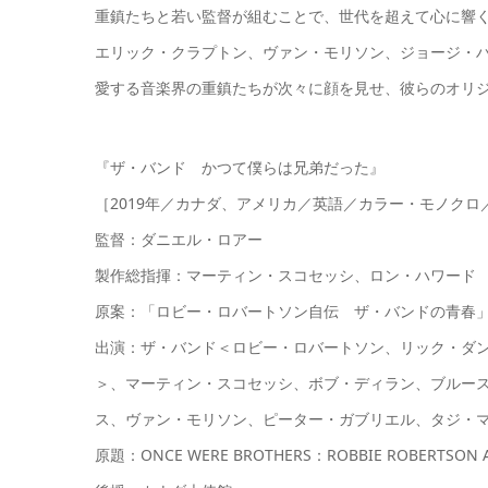
重鎮たちと若い監督が組むことで、世代を超えて心に響
エリック・クラプトン、ヴァン・モリソン、ジョージ・
愛する音楽界の重鎮たちが次々に顔を見せ、彼らのオリ
『ザ・バンド かつて僕らは兄弟だった』
［2019年／カナダ、アメリカ／英語／カラー・モノクロ
監督：ダニエル・ロアー
製作総指揮：マーティン・スコセッシ、ロン・ハワード
原案：「ロビー・ロバートソン自伝 ザ・バンドの青春」（
出演：ザ・バンド＜ロビー・ロバートソン、リック・ダ
＞、マーティン・スコセッシ、ボブ・ディラン、ブルー
ス、ヴァン・モリソン、ピーター・ガブリエル、タジ・
原題：ONCE WERE BROTHERS：ROBBIE ROBERTSON A