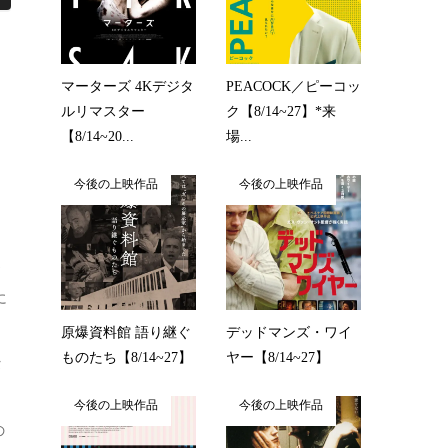
マーターズ 4Kデジタ
PEACOCK／ピーコッ
ルリマスター
ク【8/14~27】*来
【8/14~20...
場...
今後の上映作品
今後の上映作品
さ
に
原爆資料館 語り継ぐ
デッドマンズ・ワイ
ものたち【8/14~27】
ヤー【8/14~27】
タ
今後の上映作品
今後の上映作品
の