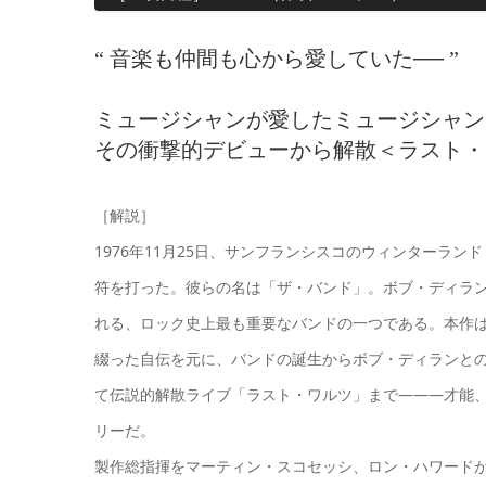
“ 音楽も仲間も心から愛していた── ”
ミュージシャンが愛したミュージシャン
その衝撃的デビューから解散＜ラスト・
［解説］
1976年11月25日、サンフランシスコのウィンターラ
符を打った。彼らの名は「ザ・バンド」。ボブ・ディラ
れる、ロック史上最も重要なバンドの一つである。本作は
綴った自伝を元に、バンドの誕生からボブ・ディランとの
て伝説的解散ライブ「ラスト・ワルツ」まで―――才能
リーだ。
製作総指揮をマーティン・スコセッシ、ロン・ハワードが