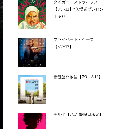
タイガー・ストライプス
【8/7~13】*入場者プレゼン
トあり
プライベート・ケース
【8/7~13】
新凱旋門物語【7/31~8/13】
チルド【7/17~終映日未定】