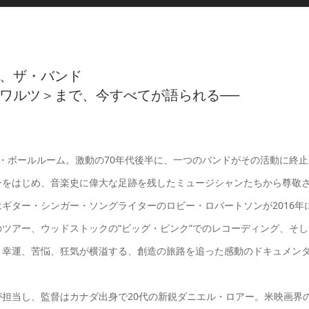
、ザ・バンド
ワルツ＞まで、今すべてが語られる──
ンド・ボールルーム。激動の70年代後半に、一つのバンドがその活動に終止
ンをはじめ、音楽史に偉大な足跡を残したミュージシャンたちから尊敬
ギター・シンガー・ソングライターのロビー・ロバートソンが2016年
ツアー、ウッドストックの“ビッグ・ピンク”でのレコーディング、そし
、幸運、苦悩、狂気が横溢する、創造の旅路を追った感動のドキュメン
担当し、監督はカナダ出身で20代の新鋭ダニエル・ロアー。米映画界