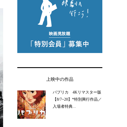
上映中の作品
パプリカ 4Kリマスター版
【8/7~20】*特別興行作品／
入場者特典...