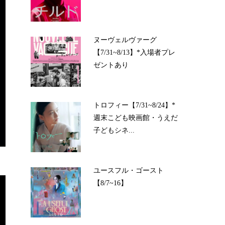
ヌーヴェルヴァーグ
【7/31~8/13】*入場者プレ
ゼントあり
トロフィー【7/31~8/24】*
週末こども映画館・うえだ
子どもシネ...
ユースフル・ゴースト
【8/7~16】