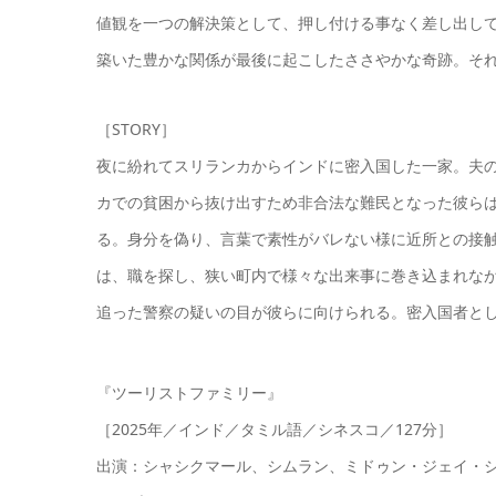
値観を一つの解決策として、押し付ける事なく差し出し
築いた豊かな関係が最後に起こしたささやかな奇跡。そ
［STORY］
夜に紛れてスリランカからインドに密入国した一家。夫
カでの貧困から抜け出すため非合法な難民となった彼ら
る。身分を偽り、言葉で素性がバレない様に近所との接
は、職を探し、狭い町内で様々な出来事に巻き込まれな
追った警察の疑いの目が彼らに向けられる。密入国者と
『ツーリストファミリー』
［2025年／インド／タミル語／シネスコ／127分］
出演：シャシクマール、シムラン、ミドゥン・ジェイ・