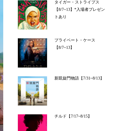
タイガー・ストライプス
【8/7~13】*入場者プレゼン
トあり
プライベート・ケース
【8/7~13】
新凱旋門物語【7/31~8/13】
チルド【7/17~8/15】