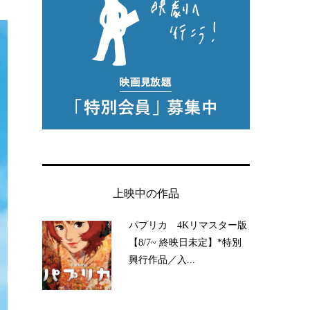
上映中の作品
パプリカ 4Kリマスター版
【8/7~ 終映日未定】*特別
興行作品／入...