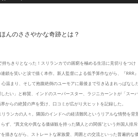
ほんのささやかな奇跡とは？
題で持ちきりとなった！スリランカでの困窮を極める生活に見切りをつけ
連鎖を笑いと涙で描く本作。新人監督による低予算作ながら、『RRR
。心温まり、そして抱腹絶倒のユーモアに最後まで引き込まれっぱなし
謝したい」と称賛、インドのスーパースター、ラジニカーントが「スー
画界からの絶賛の声を受け、口コミが広がり大ヒットを記録した。
スリランカの人々。隣国のインドへの経済難民というリアルな情勢を背
らず、“異文化や異なる価値観を持った隣人との関係”という外国人排斥
マを描きながら、ストレートな家族愛、周囲との交流といった普遍的な