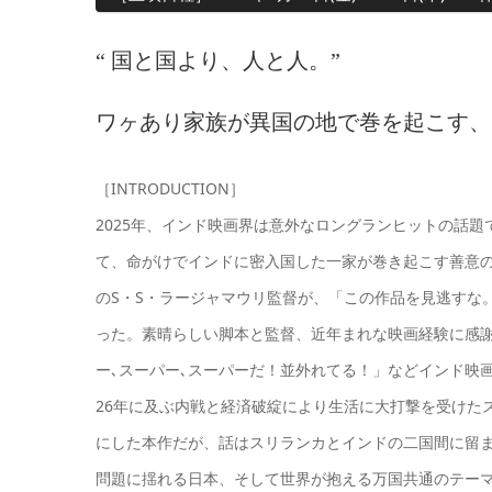
“ 国と国より、人と人。”
ワヶあり家族が異国の地で巻を起こす、
［INTRODUCTION］
2025年、インド映画界は意外なロングランヒットの話
て、命がけでインドに密入国した一家が巻き起こす善意の
のS・S・ラージャマウリ監督が、「この作品を見逃すな
った。素晴らしい脚本と監督、近年まれな映画経験に感
ー､スーパー､スーパーだ！並外れてる！」などインド映
26年に及ぶ内戦と経済破綻により生活に大打撃を受けた
にした本作だが、話はスリランカとインドの二国間に留ま
問題に揺れる日本、そして世界が抱える万国共通のテー