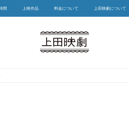
時間
上映作品
料金について
上田映劇について
ー