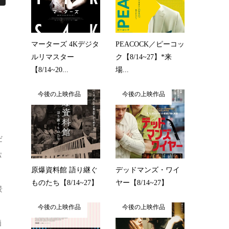
マーターズ 4Kデジタ
PEACOCK／ピーコッ
ルリマスター
ク【8/14~27】*来
【8/14~20...
場...
今後の上映作品
今後の上映作品
』
だ
パ
原爆資料館 語り継ぐ
デッドマンズ・ワイ
ものたち【8/14~27】
ヤー【8/14~27】
景
今後の上映作品
今後の上映作品
価