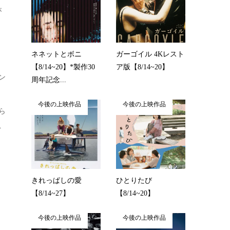
が
ネネットとボニ
ガーゴイル 4Kレスト
【8/14~20】*製作30
ア版【8/14~20】
ン
周年記念...
今後の上映作品
今後の上映作品
ら
を
きれっぱしの愛
ひとりたび
【8/14~27】
【8/14~20】
・
今後の上映作品
今後の上映作品