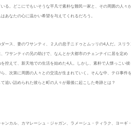
ている。どこにでもいそうな平凡で素朴な難民一家と、その周囲の人々
れはあなたの心に温かい希望を与えてくれるだろう。
のダース、妻のワサンティ、２人の息子ニドゥとムッリの4人だ。スリラ
は、ワサンティの兄の助けで、なんとか大都市のチェンナイに居を定め
触を控えて、新天地での生活を始めた4人。しかし、素朴で人懐っこい彼
がら、次第に周囲の人々との交流が生まれていく。そんな中、テロ事件
して追い詰められた彼らと町の人々が最後に起こした奇跡とは？
シャンカル、カマレーシュ・ジャガン、ラメーシュ・ティラク、ヨーギ