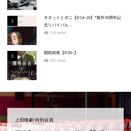
ネネットとボニ【8/14~20】*製作30周年記
2
念リバイバル...
745 views
開戦前夜【8/28~】
3
482 views
上田映劇 特別会員