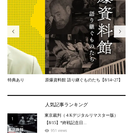


原爆資料館 語り継ぐものたち【8/14~27】
デッ
人気記事ランキング
東京裁判（４Kデジタルリマスター版）
1
【8/15】*終戦記念日...
951 views