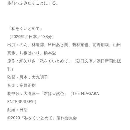
歩前へふみだすことにする。
『私をくいとめて』
［2020年／日本／133分］
出演：のん、林遣都、臼田あさ美、若林拓也、前野朋哉、山田
真歩、片桐はいり、橋本愛
原作：綿矢りさ「私をくいとめて」（朝日文庫／朝日新聞出版
刊）
監督・脚本：大九明子
音楽：高野正樹
劇中歌：大滝詠一「君は天然色」（THE NIAGARA
ENTERPRISES.）
配給：日活
©2020『私をくいとめて』製作委員会