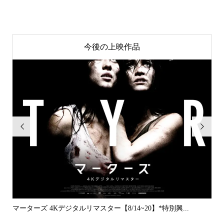
今後の上映作品


..
マーターズ 4Kデジタルリマスター【8/14~20】*特別興...
PE