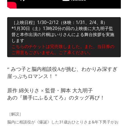
［上映日程］1/30~2/12（休映：1/31、2/4、8）
*1月30日（土）13時20分の回の上映後に大九明子監
督と本作出演の片桐はいりさんによる舞台挨拶を実施
します
こちらのチケットは完売致しました。また、当日券の
ご用意もございません。ご了承ください。
“ みつ子と脳内相談役Aが挑む、わかりみ深すぎ
崖っぷちロマンス！ ”
原作 綿矢りさ × 監督・脚本 大九明子
あの『勝手にふるえてろ』のタッグ再び！
［解説］
脳内に相談役が《爆誕》した31歳おひとりさま&年下男子がお