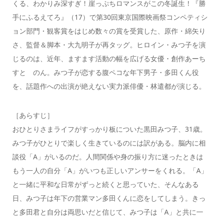
くる、わかりみ深すぎ！崖っぷちロマンスがこの冬誕生！『勝
手にふるえてろ』（17）で第30回東京国際映画祭コンペティシ
ョン部門・観客賞をはじめ数々の賞を受賞した、原作・綿矢り
さ、監督＆脚本・大九明子が再タッグ。ヒロイン・みつ子を演
じるのは、近年、ますます活動の幅を広げる女優・創作あーち
すと のん。みつ子が恋する腹ペコな年下男子・多田くん役
を、話題作への出演が絶えない実力派俳優・林遣都が演じる。
［あらすじ］
おひとりさまライフがすっかり板についた黒田みつ子、31歳。
みつ子がひとりで楽しく生きているのには訳がある。脳内に相
談役「A」がいるのだ。人間関係や身の振り方に迷ったときは
もう一人の自分「A」がいつも正しいアンサーをくれる。「A」
と一緒に平和な日常がずっと続くと思っていた、そんなある
日、みつ子は年下の営業マン多田くんに恋をしてしまう。きっ
と多田君と自分は両思いだと信じて、みつ子は「A」と共に一