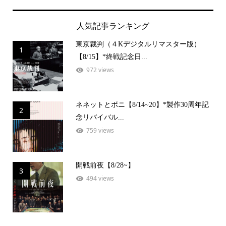
人気記事ランキング
東京裁判（４Kデジタルリマスター版）
1
【8/15】*終戦記念日...
972 views
ネネットとボニ【8/14~20】*製作30周年記
2
念リバイバル...
759 views
開戦前夜【8/28~】
3
494 views