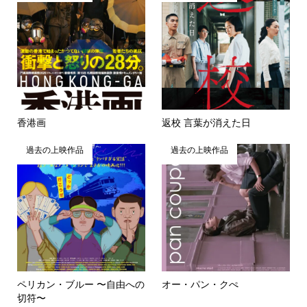
香港画
返校 言葉が消えた日
過去の上映作品
過去の上映作品
ペリカン・ブルー 〜自由への
オー・パン・クぺ
切符〜