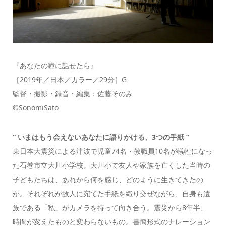
『あなたの瞳に話せたら』
［2019年／日本／カラー／29分］G
監督・撮影・録音・編集：佐藤そのみ
©SonomiSato
“ いまはもう会えないあなたに語りかける、3つの手紙 ”
東日本大震災による津波で児童74名・教職員10名が犠牲になっ
た石巻市立大川小学校。大川小で友人や家族を亡くした当時の
子どもたちは、あれから何を感じ、どのように生きてきたの
か。それぞれが故人に宛てた手紙を織り交ぜながら、自身も遺
族である「私」がカメラを持って向き合う。震災から8年半、
時間が変えたものと変わらないもの。書簡形式のナレーション