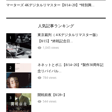
..
マーターズ 4Kデジタルリマスター【8/14~20】*特別興...
PE
人気記事ランキング
東京裁判（４Kデジタルリマスター版）
1
【8/15】*終戦記念日...
1,045 views
ネネットとボニ【8/14~20】*製作30周年記
2
念リバイバル...
784 views
開戦前夜【8/28~】
3
544 views