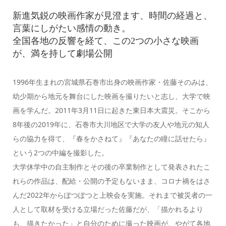
新進気鋭の映画作家が見澄ます、時間の経過と、
言葉にしがたい感情の動き。
全国各地の反響を経て、この2つの小さな映画
が、満を持して劇場公開
1996年生まれの宮城県石巻市出身の映画作家・佐藤そのみは、
幼少期から地元を舞台にした映画を撮りたいと志し、大学で映
画を学んだ。2011年3月11日に起きた東日本大震災。そこから
8年後の2019年に、石巻市大川地区で大学の友人や地元の知人
らの協力を得て、『春をかさねて』『あなたの瞳に話せたら』
という2つの中編を撮影した。
大学休学中の自主制作とその後の卒業制作として発表されたこ
れらの作品は、配給・公開の予定もないまま、コロナ禍をはさ
んだ2022年からぽつぽつと上映会を実施。それまで被災者の一
人として取材を受ける立場だった佐藤だが、「描かれるより
も、描きたかった」と自分のために撮った映画が、やがて各地