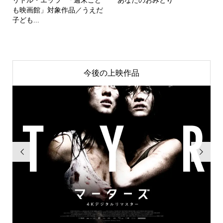
リトル・エッラ *「週末こど
あなたのおみとり
も映画館」対象作品／うえだ
子ども...
今後の上映作品

