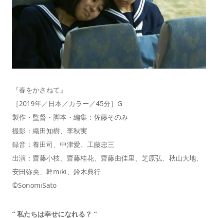
『春をかさねて』
［2019年／日本／カラー／45分］G
製作・監督・脚本・編集：佐藤そのみ
撮影：織田知樹、李秋実
録音：養田司、中津愛、工藤忠三
出演：齋藤小枝、齋藤桂花、齋藤由佳里、芝原弘、秋山大地、
安田弥央、幹miki、鈴木典行
©SonomiSato
“ 私たちは幸せになれる？ ”