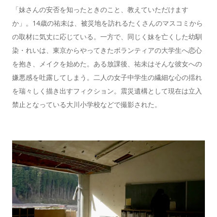
「妹さんの安否を知ったときのこと、教えていただけます
か」。14歳の祐未は、被災地を訪れるたくさんのマスコミから
の取材に気丈に応じている。一方で、同じく妹を亡くした幼馴
染・れいは、東京からやってきたボランティアの大学生へ恋心
を抱き、メイクを始めた。ある放課後、祐未はそんな彼女への
嫌悪感を吐露してしまう。二人の女子中学生の繊細な心の揺れ
を瑞々しく描き出すフィクション。震災遺構として現在は立入
禁止となっている大川小学校などで撮影された。