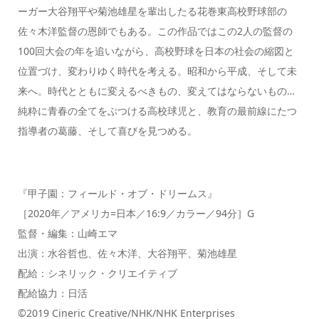
ーガー大谷翔平や菊池雄星を輩出したる花巻東高校野球部の
佐々木洋監督の恩師でもある。この作品ではこの2人の監督の
100回大会の年を追いながら、高校野球を日本の社会の縮図と
位置づけ、変わりゆく時代を考える。昭和から平成、そして未
来へ。時代とともに変えるべきもの、変えてはならないもの…
純粋に青春の全てをぶつける高校球児と、教育の最前線にたつ
指導者の葛藤、そして喜びを見つめる。
『甲子園：フィールド・オブ・ドリームス』
［2020年／アメリカ=日本／16:9／カラー／94分］G
監督・編集：山崎エマ
出演：水谷哲也、佐々木洋、大谷翔平、菊池雄星
配給：シネリック・クリエイティブ
配給協力：日活
©2019 Cineric Creative/NHK/NHK Enterprises