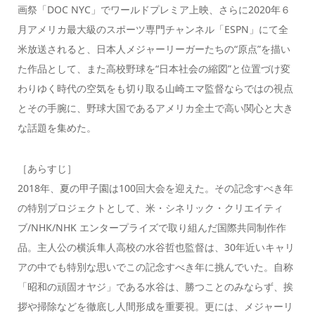
画祭「DOC NYC」でワールドプレミア上映、さらに2020年６
月アメリカ最大級のスポーツ専門チャンネル「ESPN」にて全
米放送されると、日本人メジャーリーガーたちの“原点”を描い
た作品として、また高校野球を“日本社会の縮図”と位置づけ変
わりゆく時代の空気をも切り取る山崎エマ監督ならではの視点
とその手腕に、野球大国であるアメリカ全土で高い関心と大き
な話題を集めた。
［あらすじ］
2018年、夏の甲子園は100回大会を迎えた。その記念すべき年
の特別プロジェクトとして、米・シネリック・クリエイティ
ブ/NHK/NHK エンタープライズで取り組んだ国際共同制作作
品。主人公の横浜隼人高校の水谷哲也監督は、30年近いキャリ
アの中でも特別な思いでこの記念すべき年に挑んでいた。自称
「昭和の頑固オヤジ」である水谷は、勝つことのみならず、挨
拶や掃除などを徹底し人間形成を重要視。更には、メジャーリ