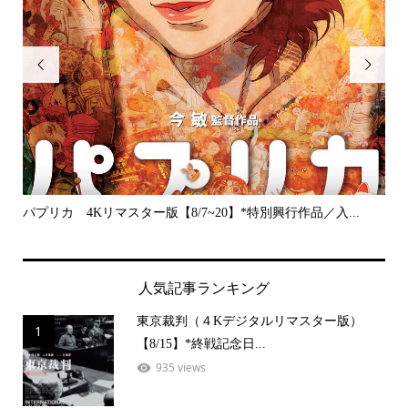


パプリカ 4Kリマスター版【8/7~20】*特別興行作品／入...
プラ
人気記事ランキング
東京裁判（４Kデジタルリマスター版）
1
【8/15】*終戦記念日...
935 views