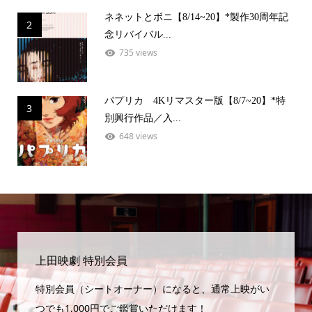
ネネットとボニ【8/14~20】*製作30周年記
2
念リバイバル...
735 views
パプリカ 4Kリマスター版【8/7~20】*特
3
別興行作品／入...
648 views
上田映劇 特別会員
特別会員（シートオーナー）になると、通常上映がい
つでも1,000円でご鑑賞いただけます！