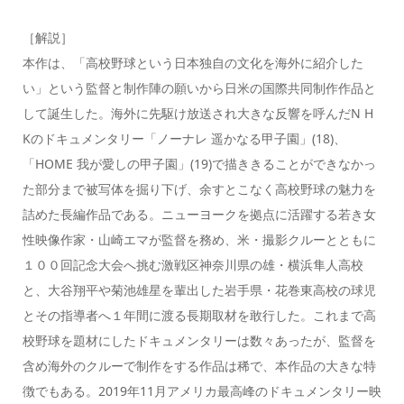
［解説］
本作は、「高校野球という日本独自の文化を海外に紹介した
い」という監督と制作陣の願いから日米の国際共同制作作品と
して誕生した。海外に先駆け放送され大きな反響を呼んだN H
Kのドキュメンタリー「ノーナレ 遥かなる甲子園」(18)、
「HOME 我が愛しの甲子園」(19)で描ききることができなかっ
た部分まで被写体を掘り下げ、余すとこなく高校野球の魅力を
詰めた長編作品である。ニューヨークを拠点に活躍する若き女
性映像作家・山崎エマが監督を務め、米・撮影クルーとともに
１００回記念大会へ挑む激戦区神奈川県の雄・横浜隼人高校
と、大谷翔平や菊池雄星を輩出した岩手県・花巻東高校の球児
とその指導者へ１年間に渡る長期取材を敢行した。これまで高
校野球を題材にしたドキュメンタリーは数々あったが、監督を
含め海外のクルーで制作をする作品は稀で、本作品の大きな特
徴でもある。2019年11月アメリカ最高峰のドキュメンタリー映