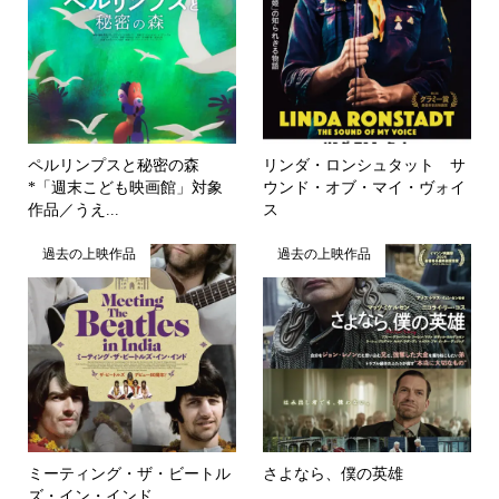
ペルリンプスと秘密の森
リンダ・ロンシュタット サ
*「週末こども映画館」対象
ウンド・オブ・マイ・ヴォイ
作品／うえ...
ス
過去の上映作品
過去の上映作品
ミーティング・ザ・ビートル
さよなら、僕の英雄
ズ・イン・インド