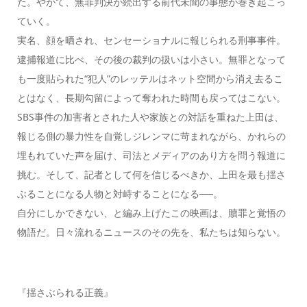
た。やがて、無罪判決が続出する前代未聞の事態が巻き起こっ
ていく。
実名、顔を晒され、センセーショナルに報じられる刑事事件。
逮捕報道に比べ、その後の裁判の扱いは小さい。無罪となって
も一度貼られた“犯人”のレッテルはネット空間から消え去るこ
とはなく、長期勾留によって奪われた時間も戻ってはこない。
SBS事件の加害者とされた人や家族との対話を重ねた上田は、
報じる側の暴力性を自覚しジレンマに苛まれながら、かれらの
埋もれていた声を届け、司法とメディアのあり方を問う報道に
挑む。そして、記者として何を信じるべきか、上田を最も揺さ
ぶることになる人物と対峙することになる──。
自分にしかできない、と編み上げたこの映画は、贖罪と覚悟の
物語だ。日々流れるニュースのその先を、私たちは知らない。
『揺さぶられる正義』