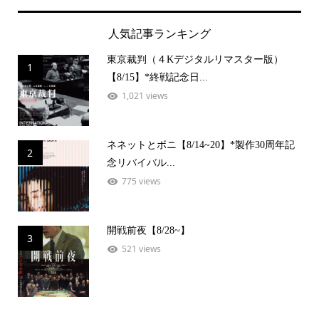
人気記事ランキング
東京裁判（４Kデジタルリマスター版）
1
【8/15】*終戦記念日...
1,021 views
ネネットとボニ【8/14~20】*製作30周年記
2
念リバイバル...
775 views
開戦前夜【8/28~】
3
521 views