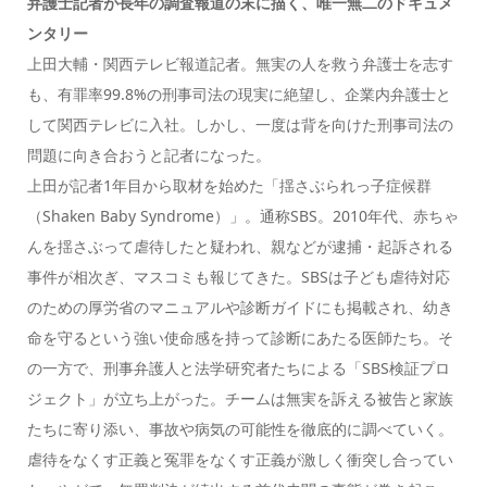
弁護士記者が長年の調査報道の末に描く、唯一無二のドキュメ
ンタリー
上田大輔・関西テレビ報道記者。無実の人を救う弁護士を志す
も、有罪率99.8%の刑事司法の現実に絶望し、企業内弁護士と
して関西テレビに入社。しかし、一度は背を向けた刑事司法の
問題に向き合おうと記者になった。
上田が記者1年目から取材を始めた「揺さぶられっ子症候群
（Shaken Baby Syndrome）」。通称SBS。2010年代、赤ちゃ
んを揺さぶって虐待したと疑われ、親などが逮捕・起訴される
事件が相次ぎ、マスコミも報じてきた。SBSは子ども虐待対応
のための厚労省のマニュアルや診断ガイドにも掲載され、幼き
命を守るという強い使命感を持って診断にあたる医師たち。そ
の一方で、刑事弁護人と法学研究者たちによる「SBS検証プロ
ジェクト」が立ち上がった。チームは無実を訴える被告と家族
たちに寄り添い、事故や病気の可能性を徹底的に調べていく。
虐待をなくす正義と冤罪をなくす正義が激しく衝突し合ってい