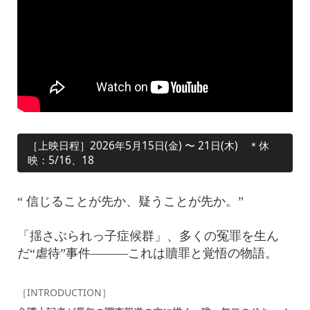
［上映日程］2026年5月15日(金) 〜 21日(木) ＊休
映：5/16、18
“ 信じることが先か、疑うことが先か。”
「揺さぶられっ子症候群」、多くの冤罪を生ん
だ“虐待”事件———これは贖罪と覚悟の物語。
［INTRODUCTION］