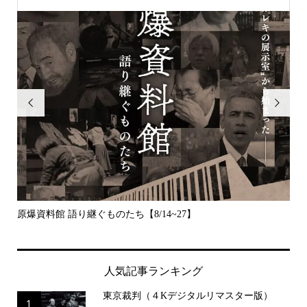


原爆資料館 語り継ぐものたち【8/14~27】
デッ
人気記事ランキング
東京裁判（４Kデジタルリマスター版）
1