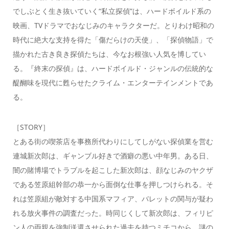
でしぶとく生き抜いていく“私立探偵”は、ハードボイルド系の
映画、TVドラマでおなじみのキャラクターだ。とりわけ昭和の
時代に絶大な支持を得た「傷だらけの天使」、「探偵物語」で
描かれた古き良き探偵たちは、今なお根強い人気を博してい
る。『終末の探偵』は、ハードボイルド・ジャンルの伝統的な
醍醐味を現代に甦らせたクライム・エンターテインメントであ
る。
［STORY］
とある街の喫茶店を事務所代わりにしてしがない探偵業を営む
連城新次郎は、ギャンブル好きで酒癖の悪い中年男。ある日、
闇の賭博場でトラブルを起こした新次郎は、顔なじみのヤクザ
である笠原組幹部の恭一から面倒な仕事を押しつけられる。そ
れは笠原組が敵対する中国系マフィア、バレットの関与が疑わ
れる放火事件の調査だった。時同じくして新次郎は、フィリピ
ン人の両親を強制送還させられた過去を持つミチコから、謎の