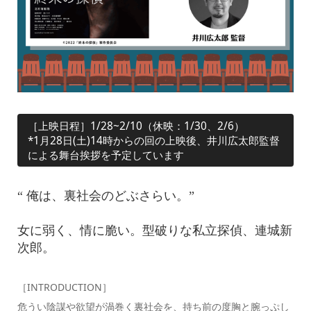
［上映日程］1/28~2/10（休映：1/30、2/6）
*1月28日(土)14時からの回の上映後、井川広太郎監督
による舞台挨拶を予定しています
“ 俺は、裏社会のどぶさらい。”
女に弱く、情に脆い。型破りな私立探偵、連城新
次郎。
［INTRODUCTION］
危うい陰謀や欲望が渦巻く裏社会を、持ち前の度胸と腕っぷし