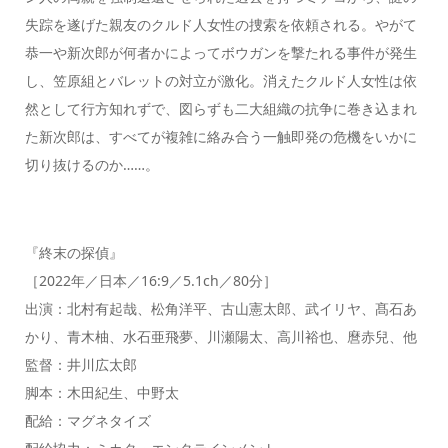
失踪を遂げた親友のクルド人女性の捜索を依頼される。やがて
恭一や新次郎が何者かによってボウガンを撃たれる事件が発生
し、笠原組とバレットの対立が激化。消えたクルド人女性は依
然として行方知れずで、図らずも二大組織の抗争に巻き込まれ
た新次郎は、すべてが複雑に絡み合う一触即発の危機をいかに
切り抜けるのか……。
『終末の探偵』
［2022年／日本／16:9／5.1ch／80分］
出演：北村有起哉、松角洋平、古山憲太郎、武イリヤ、髙石あ
かり、青木柚、水石亜飛夢、川瀬陽太、高川裕也、麿赤兒、他
監督：井川広太郎
脚本：木田紀生、中野太
配給：マグネタイズ