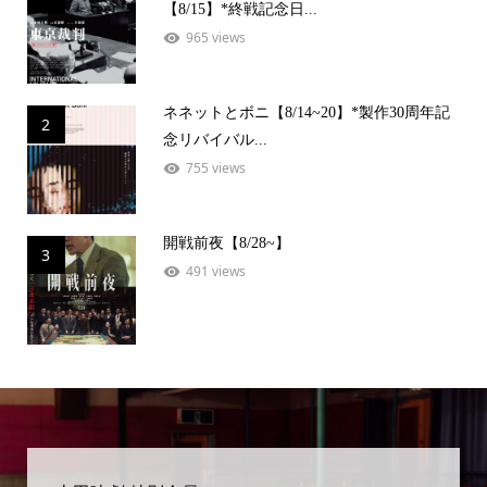
【8/15】*終戦記念日...
965 views
ネネットとボニ【8/14~20】*製作30周年記
2
念リバイバル...
755 views
開戦前夜【8/28~】
3
491 views