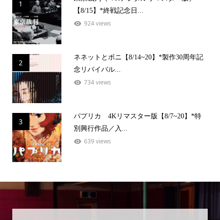
1
【8/15】*終戦記念日...
924 views
ネネットとボニ【8/14~20】*製作30周年記
2
念リバイバル...
734 views
パプリカ 4Kリマスター版【8/7~20】*特
3
別興行作品／入...
639 views