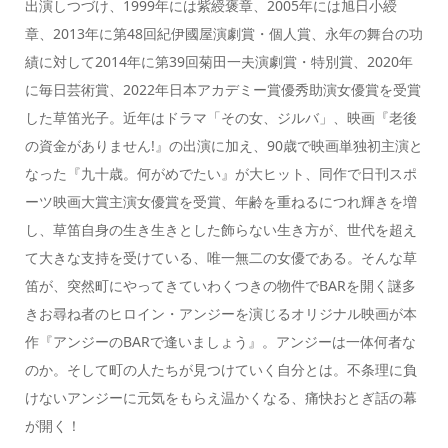
出演しつづけ、1999年には紫綬褒章、2005年には旭日小綬
章、2013年に第48回紀伊國屋演劇賞・個人賞、永年の舞台の功
績に対して2014年に第39回菊田一夫演劇賞・特別賞、2020年
に毎日芸術賞、2022年日本アカデミー賞優秀助演女優賞を受賞
した草笛光子。近年はドラマ「その女、ジルバ」、映画『老後
の資金がありません!』の出演に加え、90歳で映画単独初主演と
なった『九十歳。何がめでたい』が大ヒット、同作で日刊スポ
ーツ映画大賞主演女優賞を受賞、年齢を重ねるにつれ輝きを増
し、草笛自身の生き生きとした飾らない生き方が、世代を超え
て大きな支持を受けている、唯一無二の女優である。そんな草
笛が、突然町にやってきていわくつきの物件でBARを開く謎多
きお尋ね者のヒロイン・アンジーを演じるオリジナル映画が本
作『アンジーのBARで逢いましょう』。アンジーは一体何者な
のか。そして町の人たちが見つけていく自分とは。不条理に負
けないアンジーに元気をもらえ温かくなる、痛快おとぎ話の幕
が開く！