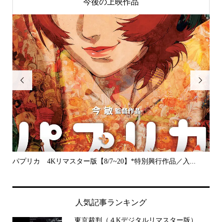
今後の上映作品


パプリカ 4Kリマスター版【8/7~20】*特別興行作品／入...
プラ
人気記事ランキング
東京裁判（４Kデジタルリマスター版）