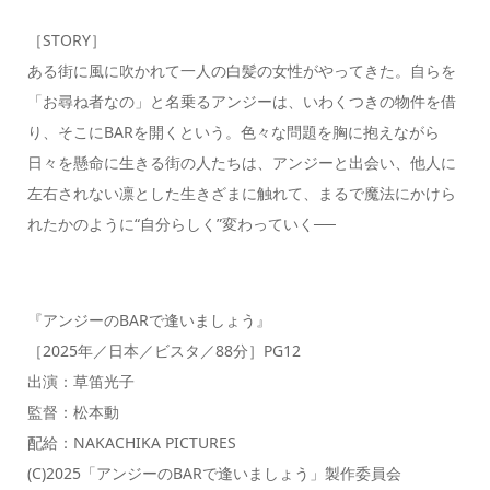
［STORY］
ある街に風に吹かれて一人の白髪の女性がやってきた。自らを
「お尋ね者なの」と名乗るアンジーは、いわくつきの物件を借
り、そこにBARを開くという。色々な問題を胸に抱えながら
日々を懸命に生きる街の人たちは、アンジーと出会い、他人に
左右されない凛とした生きざまに触れて、まるで魔法にかけら
れたかのように“自分らしく”変わっていく──
『アンジーのBARで逢いましょう』
［2025年／日本／ビスタ／88分］PG12
出演：草笛光子
監督：松本動
配給：NAKACHIKA PICTURES
(C)2025「アンジーのBARで逢いましょう」製作委員会