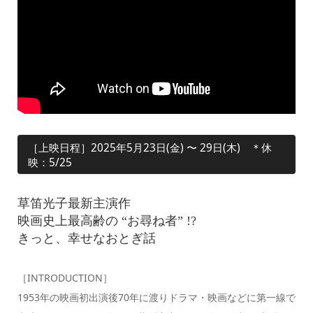
［上映日程］2025年5月23日(金) 〜 29日(木) ＊休
映：5/25
草笛光子最新主演作
映画史上最高齢の “お尋ね者” !?
きっと、幸せなおとぎ話
［INTRODUCTION］
1953年の映画初出演後70年に渡りドラマ・映画などに第一線で