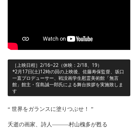
［上映日程］2/16~22（休映：2/18、19）
*2月17日(土)12時の回の上映後、佐藤寿保監督、坂口
一直プロデューサー、戦没画学生慰霊美術館「無言
館」館主・窪島誠一郎氏による舞台挨拶を実施致しま
す
“ 世界をガランスに塗りつぶせ！ ”
夭逝の画家、詩人———村山槐多が甦る