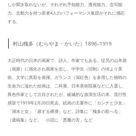
しか聞き取れないが、それぞれ予知能力、透視能力、念写能
力、念動力を持つ若者4人のパフォーマンス集団がそれに感応
する。
村山槐多（むらやま・かいた）1896–1919
大正時代の日本の画家で、詩人、作家でもある。従兄の山本鼎
（画家）に感化され画家を志し、中学生（旧制）の頃より美
術、文学に異彩を発揮。ガランス（深紅色）を多用した独特の
生命力に溢れた絵画は、二科展、日本美術院展などに入選し、
異色作家として注目されたが、破滅的な放浪生活の末、流行性
感冒で1919年2月20日死去。絵画の主要作に「カンナと少女」
「湖水と女」「尿する裸僧」など。詩集に「槐多の歌へる」
（遺稿集）など。 小説に「悪魔の舌」など