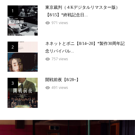
東京裁判（４Kデジタルリマスター版）
1
【8/15】*終戦記念日...
971 views
ネネットとボニ【8/14~20】*製作30周年記
2
念リバイバル...
757 views
開戦前夜【8/28~】
3
491 views