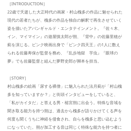
［INTRODUCTION］
22歳で夭逝した大正時代の画家・村山槐多の作品に魅せられた
現代の若者たちが、槐多の作品を独自の解釈で再生させていく
姿を描いたアバンギャルド・エンタテインメント。『佐々木、
イン、マイマイン』の遊屋慎太郎が朔、『背中』の佐藤里穂が
薊を演じる。ピンク映画出身で「ピンク四天王」の1人に数え
られる佐藤寿保が監督を務め、『乱歩地獄 芋虫』『眼球の
夢』でも佐藤監督と組んだ夢野史郎が脚本を担当。
［STORY］
村山槐多の絵画「尿する裸僧」に魅入られた法月薊が「村山槐
多を知っていますか？」と街頭インタビューをしていると、
「私がカイタだ」と答える男・槌宮朔に出会う。特殊な音域を
聞き取る能力を持つ朔は、過去から槐多が語りかけてくる声を
何度も聞くうちに神経を侵食され、自らを槐多と思い込むよう
になっていた。朔が加工する音は同じく特殊な能力を持つ者に