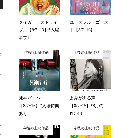
タイガー・ストライ
ユースフル・ゴース
プス【8/7~13】*入場
ト【8/7~16】
者プレ...
今後の上映作品
今後の上映作品
な
春
子
死神バーバー
よみがえる声
【8/7~16】*入場特典
【8/7~15】*8月の
あり
PICK U...
い
今後の上映作品
今後の上映作品
雪