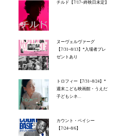
チルド【7/17~終映日未定】
ヌーヴェルヴァーグ
【7/31~8/13】*入場者プレ
ゼントあり
トロフィー【7/31~8/24】*
週末こども映画館・うえだ
子どもシネ...
カウント・ベイシー
【7/24~8/6】