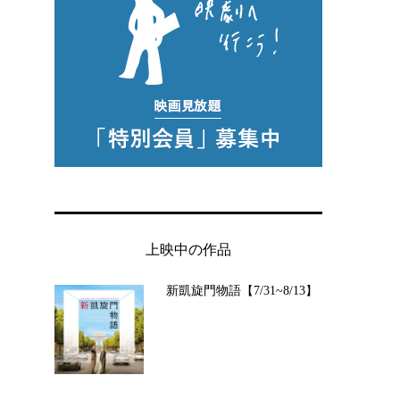
上映中の作品
新凱旋門物語【7/31~8/13】