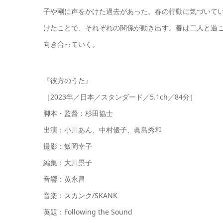
子や剛に声をかけた過去があった。春の行動に気づいて
けたことで、それぞれの関係が動き出す。春は二人と過
向き合っていく。
『彼方のうた』
［2023年／日本／スタンダード／5.1ch／84分］
脚本・監督：杉田協士
出演：小川あん、中村優子、眞島秀和
撮影：飯岡幸子
編集：大川景子
音響：黄永昌
音楽：スカンク/SKANK
英題：Following the Sound