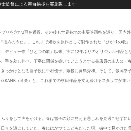
杉田協士監督による舞台挨拶を実施致します
ンプリを含む3冠を獲得、その後も世界各地の主要映画祭を巡り、国内外
目『彼方のうた』。これまで短歌を原作として製作された『ひかりの歌』
、デビュー作『ひとつの歌』以来、実に12年ぶりのオリジナル作品と
い、手を差し伸べ、丁寧に関係を築いていこうとする書店員の主人公・
うきっかけとなる雪子役に中村優子、剛役に眞島秀和。そして、飯岡幸
/SKANK（音楽）と、これまでの杉田作品を支え続けるスタッフが集い
るふりをして声をかける。春は雪子の顔に見える悲しみを見過ごせずに
る日々を過ごしていた。春にはかつてこどもだった頃、街中で見かけた