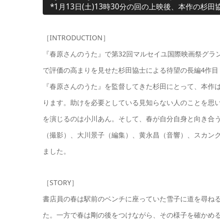
*1月13日(土)13時30分の回の上映後、本作の
［INTRODUCTION］
『春原さんのうた』で第32回マルセイユ国際映画祭グラ
で評価の高まりを見せた杉田協士による待望の長編4作
『春原さんのうた』を監督してきた杉田にとって、本作は
ります。助けを必要としている見知らない人のことを思
を演じるのは小川あん。そして、春が自分自身と向き合
（撮影）、大川景子（編集）、黄永昌（音響）、スカンク
ました。
［STORY］
書店員の春は駅前のベンチに座っていた雪子に道を尋ね
た。一方で春は剛の後をつけながら、その様子を確かめ