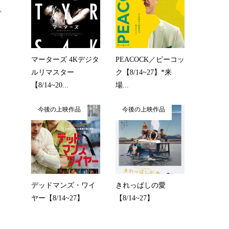
か
と
マーターズ 4Kデジタ
PEACOCK／ピーコッ
ルリマスター
ク【8/14~27】*来
【8/14~20...
場...
今後の上映作品
今後の上映作品
デッドマンズ・ワイ
きれっぱしの愛
ヤー【8/14~27】
【8/14~27】