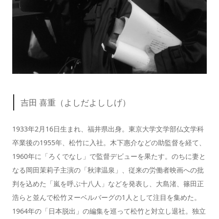
吉田 喜重（よしだよししげ）
1933年2月16日生まれ、福井県出身。東京大学文学部仏文学科
卒業後の1955年、松竹に入社。木下惠介などの助監督を経て、
1960年に「ろくでなし」で監督デビューを果たす。のちに妻と
なる岡田茉莉子主演の「秋津温泉」、従来の労働者映画への批
判を込めた「嵐を呼ぶ十八人」などを発表し、大島渚、篠田正
浩らと並んで松竹ヌーベルバーグの1人として注目を集めた。
1964年の「日本脱出」の編集を巡って松竹と対立し退社。独立