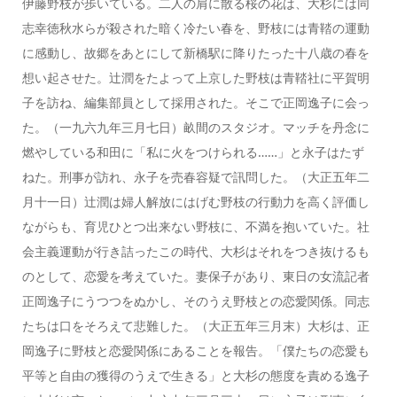
伊藤野枝が歩いている。二人の肩に散る桜の花は、大杉には同
志幸徳秋水らが殺された暗く冷たい春を、野枝には青鞜の運動
に感動し、故郷をあとにして新橋駅に降りたった十八歳の春を
想い起させた。辻潤をたよって上京した野枝は青鞜社に平賀明
子を訪ね、編集部員として採用された。そこで正岡逸子に会っ
た。（一九六九年三月七日）畝間のスタジオ。マッチを丹念に
燃やしている和田に「私に火をつけられる……」と永子はたず
ねた。刑事が訪れ、永子を売春容疑で訊問した。（大正五年二
月十一日）辻潤は婦人解放にはげむ野枝の行動力を高く評価し
ながらも、育児ひとつ出来ない野枝に、不満を抱いていた。社
会主義運動が行き詰ったこの時代、大杉はそれをつき抜けるも
のとして、恋愛を考えていた。妻保子があり、東日の女流記者
正岡逸子にうつつをぬかし、そのうえ野枝との恋愛関係。同志
たちは口をそろえて悲難した。（大正五年三月末）大杉は、正
岡逸子に野枝と恋愛関係にあることを報告。「僕たちの恋愛も
平等と自由の獲得のうえで生きる」と大杉の態度を責める逸子