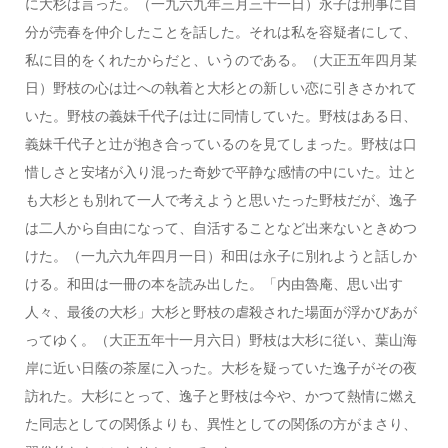
に大杉は言った。（一九六九年三月三十一日）永子は刑事に自
分が売春を仲介したことを話した。それは私を容疑者にして、
私に目的をくれたからだと、いうのである。（大正五年四月某
日）野枝の心は辻への執着と大杉との新しい恋に引きさかれて
いた。野枝の義妹千代子は辻に同情していた。野枝はある日、
義妹千代子と辻が抱き合っているのを見てしまった。野枝は口
惜しさと安堵が入り混った奇妙で平静な感情の中にいた。辻と
も大杉とも別れて一人で考えようと思いたった野枝だが、逸子
は二人から自由になって、自活することなど出来ないときめつ
けた。（一九六九年四月一日）和田は永子に別れようと話しか
ける。和田は一冊の本を読み出した。「内由魯庵、思い出す
人々、最後の大杉」大杉と野枝の虐殺された場面が浮かびあが
ってゆく。（大正五年十一月六日）野枝は大杉に従い、葉山海
岸に近い日蔭の茶屋に入った。大杉を疑っていた逸子がその夜
訪れた。大杉にとって、逸子と野枝は今や、かつて熱情に燃え
た同志としての関係よりも、異性としての関係の方がまさり、