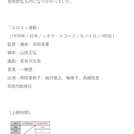
習俗的なものになりかかっていた。
『エロス＋虐殺』
［1970年／日本／シネマ・スコープ／モノクロ／165分］
監督・脚本：吉田喜重
脚本：山田正弘
撮影：長谷川元吉
音楽：一柳慧
出演：岡田茉莉子、細川俊之、楠侑子、高橋悦史
©️現代映画社
［上映時間］