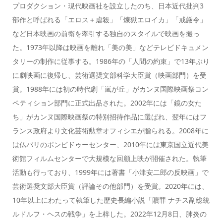
プロダクション・現代映画社を設立したのち、日本近代批判3
部作と呼ばれる「エロス＋虐殺」「煉獄エロイカ」「戒厳令」
など日本映画の前衛を牽引する独自のスタイルで映画を撮っ
た。1973年以降は映画を離れ「美の美」などテレビドキュメン
タリーの制作に従事する。1986年の「人間の約束」で13年ぶり
に劇映画に復帰し、芸術選奨文部科学大臣賞（映画部門）を受
賞。1988年には初の時代劇「嵐が丘」がカンヌ国際映画祭コン
ペティション部門に正式出品された。2002年には「鏡の女た
ち」がカンヌ国際映画祭の特別招待作品に選ばれ、翌年にはフ
ランス政府より文化芸術勲章オフィシエが贈られる。2008年に
は仏パリのポンピドゥーセンター、2010年には東京国立近代美
術館フィルムセンターで大規模な回顧上映が開催された。執筆
活動も行っており、1999年には著書「小津安二郎の反映画」で
芸術選奨文部大臣賞（評論その他部門）を受賞。2020年には、
10年以上にわたって執筆した歴史長編小説「贖罪 ナチス副総統
ルドルフ・ヘスの戦争」を上梓した。2022年12月8日、肺炎の