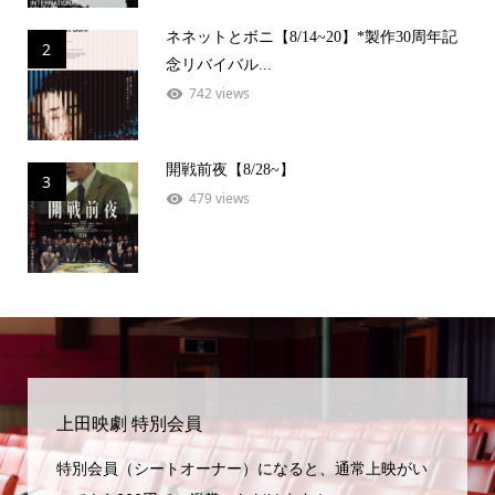
ネネットとボニ【8/14~20】*製作30周年記
2
念リバイバル...
742 views
開戦前夜【8/28~】
3
479 views
上田映劇 特別会員
特別会員（シートオーナー）になると、通常上映がい