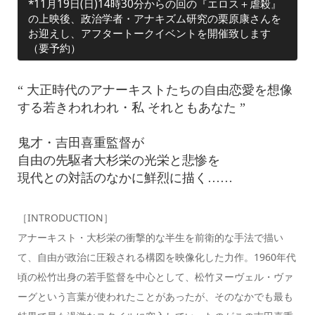
*11月19日(日)14時30分からの回の『エロス＋虐殺』
の上映後、政治学者・アナキズム研究の栗原康さんを
お迎えし、アフタートークイベントを開催致します
（要予約）
“ 大正時代のアナーキストたちの自由恋愛を想像
する若きわれわれ・私 それともあなた ”
鬼才・吉田喜重監督が
自由の先駆者大杉栄の光栄と悲惨を
現代との対話のなかに鮮烈に描く……
［INTRODUCTION］
アナーキスト・大杉栄の衝撃的な半生を前衛的な手法で描い
て、自由が政治に圧殺される構図を映像化した力作。1960年代
頃の松竹出身の若手監督を中心として、松竹ヌーヴェル・ヴァ
ーグという言葉が使われたことがあったが、そのなかでも最も