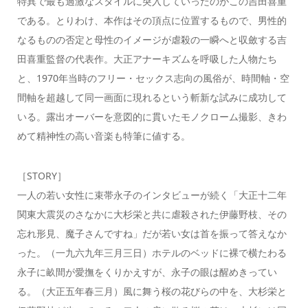
特異で最も過激なスタイルに突入していったのがこの吉田喜重
である。とりわけ、本作はその頂点に位置するもので、男性的
なるものの否定と母性のイメージが虐殺の一瞬へと収斂する吉
田喜重監督の代表作。大正アナーキズムを呼吸した人物たち
と、1970年当時のフリー・セックス志向の風俗が、時間軸・空
間軸を超越して同一画面に現れるという斬新な試みに成功して
いる。露出オーバーを意図的に貫いたモノクローム撮影、きわ
めて精神性の高い音楽も特筆に値する。
［STORY］
一人の若い女性に束帯永子のインタビューが続く「大正十二年
関東大震災のさなかに大杉栄と共に虐殺された伊藤野枝、その
忘れ形見、魔子さんですね」だが若い女は首を振って答えなか
った。（一九六九年三月三日）ホテルのベッドに裸で横たわる
永子に畝間が愛撫をくりかえすが、永子の眼は醒めきってい
る。（大正五年春三月）風に舞う桜の花びらの中を、大杉栄と