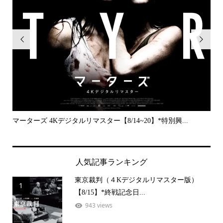


..
マーターズ 4Kデジタルリマスター【8/14~20】*特別興...
PE
人気記事ランキング
東京裁判（４Kデジタルリマスター版）
1
【8/15】*終戦記念日...
943 views