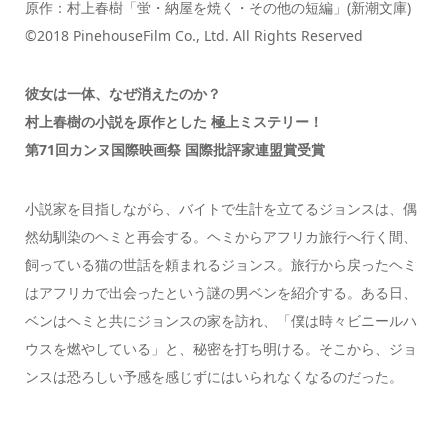
原作：村上春樹「蛍・納屋を焼く・その他の短編」(新潮文庫)
©2018 PinehouseFilm Co., Ltd. All Rights Reserved
彼女は一体、なぜ消えたのか？
村上春樹の小説を原作とした 極上ミステリー！
第71回カンヌ国際映画祭 国際批評家連盟賞受賞
小説家を目指しながら、バイトで生計を立てるジョンスは、偶
然幼馴染のヘミと再会する。ヘミからアフリカ旅行へ行く間、
飼っている猫の世話を頼まれるジョンス。旅行から戻ったヘミ
はアフリカで出会ったという謎の男ベンを紹介する。ある日、
ベンはヘミと共にジョンスの家を訪れ、「僕は時々ビニールハ
ウスを燃やしている」と、秘密を打ち明ける。そこから、ジョ
ンスは恐ろしい予感を感じずにはいられなくなるのだった。