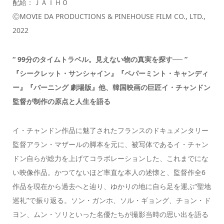
配給：ＪＡＩＨＯ
ⒸMOVIE DA PRODUCTIONS & PINEHOUSE FILM CO., LTD.,
2022
“ 99分のタイムトラベル。見えない物の真実を探す── ”
『シークレット・サンシャイン』『ペパーミント・キャンディ
ー』『バーニング 劇場版』他、韓国映画の巨匠イ・チャンドン
監督が制作の原点と人生を語る
イ・チャンドン作品に魅了されたフランスのドキュメンタリー
監督アラン・マザールの脚本を元に、被写体であるイ・チャン
ドン自らが総力を上げてコラボレーションした、これまでにな
い映像作品。かつてないほど率直な本人の述懐と、監督作全6
作品を現在から過去へと辿り、ゆかりの地に自ら足を運ぶ“聖地
巡礼”で振り返る。ソン・ガンホ、ソル・ギョング、チョン・ド
ヨン、ムン・ソリといった名優たちが撮影当時の思い出を語る