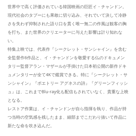
世界中で高く評価されている韓国映画の巨匠イ・チャンドン。
現代社会のタブーにも果敢に切り込み、それでいて決して冷静
さを失わず抑制された語り口を貫く唯一無二の作風は観客の胸
を打ち、また世界のクリエーターに与えた影響は計り知れな
い。
特集上映では、代表作『シークレット・サンシャイン』を含む
全監督作6作品と、イ・チャンドンを敬愛する仏のドキュメン
タリー監督アラン・マザールが手掛けた日本初公開の新作ドキ
ュメンタリーが全て4Kで鑑賞できる。特に『シークレット・サ
ンシャイン』『ポエトリー アグネスの詩』『グリーンフィッシ
ュ』は、これまでBlu-ray化も配信もされていなく、貴重な上映
となる。
レストア作業は、イ・チャンドンが自ら指揮を執り、作品が持
つ当時の空気感を残したまま、細部までこだわり抜いて作品に
新たな命を吹き込んだ。