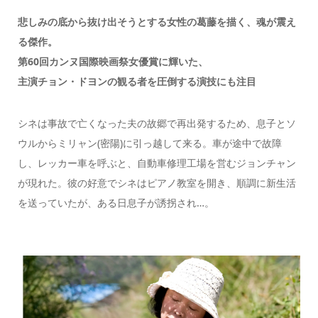
悲しみの底から抜け出そうとする女性の葛藤を描く、魂が震え
る傑作。
第60回カンヌ国際映画祭女優賞に輝いた、
主演チョン・ドヨンの観る者を圧倒する演技にも注目
シネは事故で亡くなった夫の故郷で再出発するため、息子とソ
ウルからミリャン(密陽)に引っ越して来る。車が途中で故障
し、レッカー車を呼ぶと、自動車修理工場を営むジョンチャン
が現れた。彼の好意でシネはピアノ教室を開き、順調に新生活
を送っていたが、ある日息子が誘拐され…。