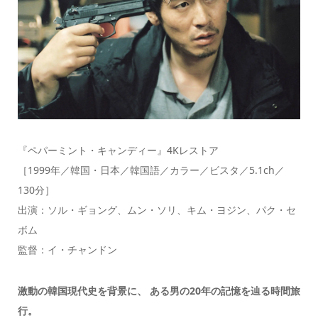
『ペパーミント・キャンディー』4Kレストア
［1999年／韓国・日本／韓国語／カラー／ビスタ／5.1ch／
130分］
出演：ソル・ギョング、ムン・ソリ、キム・ヨジン、パク・セ
ボム
監督：イ・チャンドン
激動の韓国現代史を背景に、 ある男の20年の記憶を辿る時間旅
行。