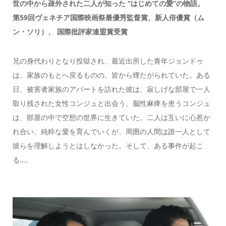
世の中から疎外された二人が知った “はじめての愛”の物語。
第59回ヴェネチア国際映画祭最優秀監督賞、新人俳優賞（ム
ン・ソリ）、 国際批評家連盟賞受賞
兄の身代わりとなり投獄され、最近出所した青年ジョンドゥ
は、家族のもとへ戻るものの、皆から煙たがられていた。ある
日、被害者家族のアパートを訪れた彼は、寂しげな部屋で一人
取り残された女性コンジュと出会う。脳性麻痺を患うコンジュ
は、部屋の中で空想の世界に生きていた。二人は互いに心惹か
れ合い、純粋な愛を育んでいくが、周囲の人間は誰一人として
彼らを理解しようとはしなかった。そして、ある事件が起こ
る…。