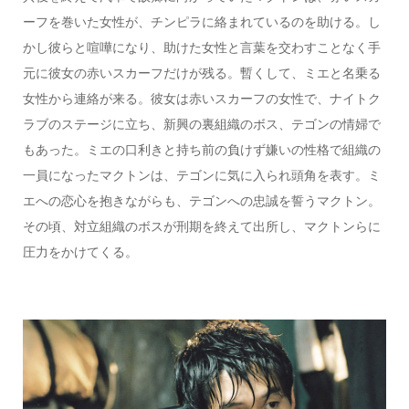
ーフを巻いた女性が、チンピラに絡まれているのを助ける。し
かし彼らと喧嘩になり、助けた女性と言葉を交わすことなく手
元に彼女の赤いスカーフだけが残る。暫くして、ミエと名乗る
女性から連絡が来る。彼女は赤いスカーフの女性で、ナイトク
ラブのステージに立ち、新興の裏組織のボス、テゴンの情婦で
もあった。ミエの口利きと持ち前の負けず嫌いの性格で組織の
一員になったマクトンは、テゴンに気に入られ頭角を表す。ミ
エへの恋心を抱きながらも、テゴンへの忠誠を誓うマクトン。
その頃、対立組織のボスが刑期を終えて出所し、マクトンらに
圧力をかけてくる。