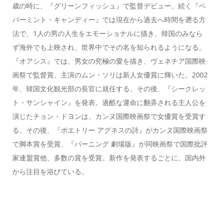
歳の時に、『グリーンフィッシュ』で監督デビュー。続く『ペ
パーミント・キャンディー』では現在から過去へ時間を遡る方
法で、1人の男の人生をエモーショナルに描き、韓国のみなら
ず海外でも上映され、世界中でその名を知られるようになる。
『オアシス』では、男女の究極の愛を描き、ヴェネチア国際映
画祭で監督賞、主演のムン・ソリは新人女優賞に輝いた。2002
年、韓国文化観光部の長官に就任する。その後、『シークレッ
ト・サンシャイン』を発表。過酷な運命に翻弄される主人公を
演じたチョン・ドヨンは、カンヌ国際映画祭で女優賞を受賞す
る。その後、『ポエトリー アグネスの詩』がカンヌ国際映画祭
で脚本賞を受賞、『バーニング 劇場版』が同映画祭で国際批評
家連盟賞他、多数の賞を受賞。新作を発表するごとに、国内外
から注目を浴びている。