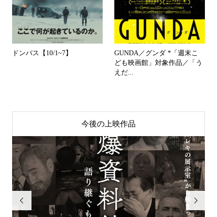
ドンバス【10/1~7】
GUNDA／グンダ *「週末こ
ども映画館」対象作品／「う
えだ...
今後の上映作品

