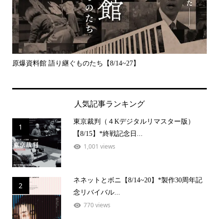
原爆資料館 語り継ぐものたち【8/14~27】
デッ
人気記事ランキング
東京裁判（４Kデジタルリマスター版）
1
【8/15】*終戦記念日...
1,001 views
ネネットとボニ【8/14~20】*製作30周年記
2
念リバイバル...
770 views