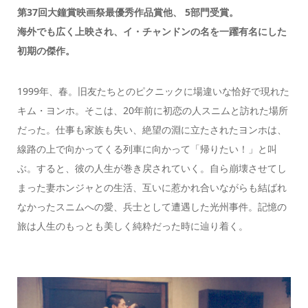
第37回大鐘賞映画祭最優秀作品賞他、 5部門受賞。
海外でも広く上映され、イ・チャンドンの名を一躍有名にした
初期の傑作。
1999年、春。旧友たちとのピクニックに場違いな恰好で現れた
キム・ヨンホ。そこは、20年前に初恋の人スニムと訪れた場所
だった。仕事も家族も失い、絶望の淵に立たされたヨンホは、
線路の上で向かってくる列車に向かって「帰りたい！」と叫
ぶ。すると、彼の人生が巻き戻されていく。自ら崩壊させてし
まった妻ホンジャとの生活、互いに惹かれ合いながらも結ばれ
なかったスニムへの愛、兵士として遭遇した光州事件。記憶の
旅は人生のもっとも美しく純粋だった時に辿り着く。