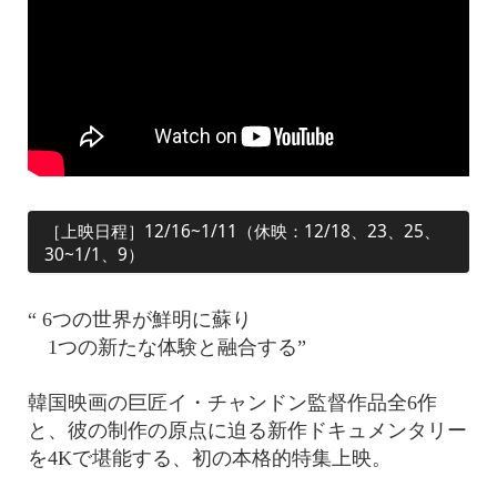
［上映日程］12/16~1/11（休映：12/18、23、25、
30~1/1、9）
“ 6つの世界が鮮明に蘇り
1つの新たな体験と融合する”
韓国映画の巨匠イ・チャンドン監督作品全6作
と、彼の制作の原点に迫る新作ドキュメンタリー
を4Kで堪能する、初の本格的特集上映。