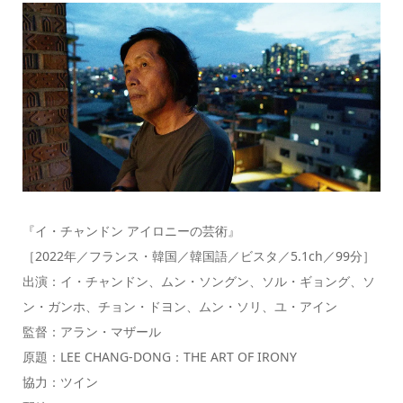
『イ・チャンドン アイロニーの芸術』
［2022年／フランス・韓国／韓国語／ビスタ／5.1ch／99分］
出演：イ・チャンドン、ムン・ソングン、ソル・ギョング、ソ
ン・ガンホ、チョン・ドヨン、ムン・ソリ、ユ・アイン
監督：アラン・マザール
原題：LEE CHANG-DONG：THE ART OF IRONY
協力：ツイン