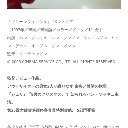
『グリーンフィッシュ』 4Kレストア
［1997年／韓国／韓国語／カラー／ビスタ／111分］
出演：ハン・ソッキュ、ムン・ソングン、シム・ヘジン、ミョ
ン・ゲナム、オ・ジヘ、ソン・ガンホ
監督：イ・チャンドン
© 2005 CINEMA SERVICE CO.,LTD. ALL RIGHTS RESERVED
監督デビュー作品。
アウトサイダーの男女3人が織りなす 喪失と希望の物語。
『シュリ』『8月のクリスマス』で 知られるハン・ソッキュ主
演。
第35回大鐘賞映画祭審査員特別賞他、 5部門受賞
兵役を終えて汽車で故郷に向かっていたマクトンは、赤いスカ