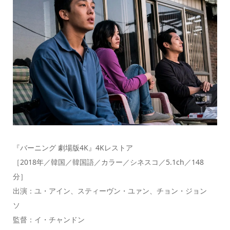
『バーニング 劇場版4K』4Kレストア
［2018年／韓国／韓国語／カラー／シネスコ／5.1ch／148
分］
出演：ユ・アイン、スティーヴン・ユァン、チョン・ジョン
ソ
監督：イ・チャンドン