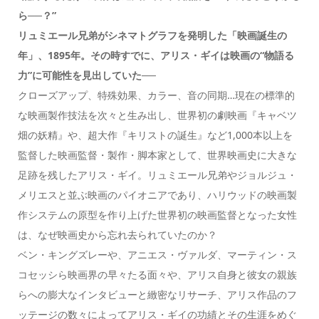
ら──？”
リュミエール兄弟がシネマトグラフを発明した「映画誕生の
年」、1895年。その時すでに、アリス・ギイは映画の“物語る
力”に可能性を見出していた──
クローズアップ、特殊効果、カラー、音の同期…現在の標準的
な映画製作技法を次々と生み出し、世界初の劇映画『キャベツ
畑の妖精』や、超大作『キリストの誕生』など1,000本以上を
監督した映画監督・製作・脚本家として、世界映画史に大きな
足跡を残したアリス・ギイ。リュミエール兄弟やジョルジュ・
メリエスと並ぶ映画のパイオニアであり、ハリウッドの映画製
作システムの原型を作り上げた世界初の映画監督となった女性
は、なぜ映画史から忘れ去られていたのか？
ベン・キングズレーや、アニエス・ヴァルダ、マーティン・ス
コセッシら映画界の早々たる面々や、アリス自身と彼女の親族
らへの膨大なインタビューと緻密なリサーチ、アリス作品のフ
ッテージの数々によってアリス・ギイの功績とその生涯をめぐ