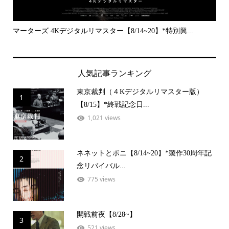
..
マーターズ 4Kデジタルリマスター【8/14~20】*特別興...
PE
人気記事ランキング
東京裁判（４Kデジタルリマスター版）
1
【8/15】*終戦記念日...
1,021 views
ネネットとボニ【8/14~20】*製作30周年記
2
念リバイバル...
775 views
開戦前夜【8/28~】
3
521 views