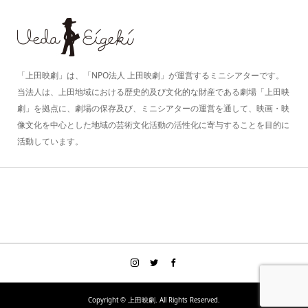
「上田映劇」は、「NPO法人 上田映劇」が運営するミニシアターです。
当法人は、上田地域における歴史的及び文化的な財産である劇場「上田映
劇」を拠点に、劇場の保存及び、ミニシアターの運営を通して、映画・映
像文化を中心とした地域の芸術文化活動の活性化に寄与することを目的に
活動しています。
Copyright ©
上田映劇. All Rights Reserved.