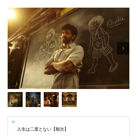

人生は二度とない【順次】