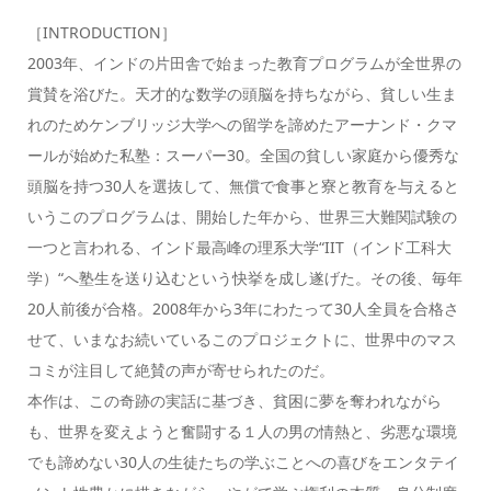
［INTRODUCTION］
2003年、インドの片田舎で始まった教育プログラムが全世界の
賞賛を浴びた。天才的な数学の頭脳を持ちながら、貧しい生ま
れのためケンブリッジ大学への留学を諦めたアーナンド・クマ
ールが始めた私塾：スーパー30。全国の貧しい家庭から優秀な
頭脳を持つ30人を選抜して、無償で食事と寮と教育を与えると
いうこのプログラムは、開始した年から、世界三大難関試験の
一つと言われる、インド最高峰の理系大学“IIT（インド工科大
学）“へ塾生を送り込むという快挙を成し遂げた。その後、毎年
20人前後が合格。2008年から3年にわたって30人全員を合格さ
せて、いまなお続いているこのプロジェクトに、世界中のマス
コミが注目して絶賛の声が寄せられたのだ。
本作は、この奇跡の実話に基づき、貧困に夢を奪われながら
も、世界を変えようと奮闘する１人の男の情熱と、劣悪な環境
でも諦めない30人の生徒たちの学ぶことへの喜びをエンタテイ