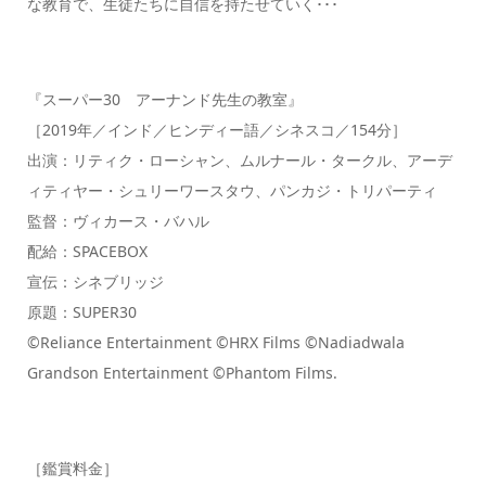
な教育で、生徒たちに自信を持たせていく･･･
『スーパー30 アーナンド先生の教室』
［2019年／インド／ヒンディー語／シネスコ／154分］
出演：リティク・ローシャン、ムルナール・タークル、アーデ
ィティヤー・シュリーワースタウ、パンカジ・トリパーティ
監督：ヴィカース・バハル
配給：SPACEBOX
宣伝：シネブリッジ
原題：SUPER30
©️Reliance Entertainment ©️HRX Films ©️Nadiadwala
Grandson Entertainment ©️Phantom Films.
［鑑賞料金］