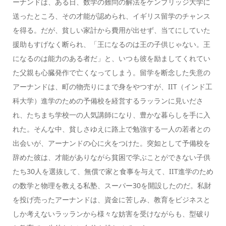
ーナンドは、ある日、数学の難問の解法をケンブリッジ大学に
送ったところ、その才能が認められ、イギリス留学のチャンス
を得る。だが、貧しい家計から費用が出せず、当てにしていた
援助もすげなく断られ、「王になるのは王の子供じゃない。王
になるのは能力のある者だ」と、いつも彼を励ましてくれてい
た父親も心臓発作で亡くなってしまう。留学を断念した失意の
アーナンドは、町の物売りにまで身をやつすが、IIT（インド工
科大学）進学のための予備校を経営するラッランに見いださ
れ、たちまち学校一の人気講師になり、豊かな暮らしを手に入
れた。そんな中、貧しさゆえに路上で勉強する一人の若者との
出会いが、アーナンドの心に火をつけた。突如として予備校を
辞めた彼は、才能がありながら貧困で学ぶことができない子供
たち30人を選抜して、無償で家と食事を与えて、IIT進学のため
の数学と物理を教える私塾、スーパー30を開設したのだ。私財
を投げ売ったアーナンドは、資金に苦しみ、教育をビジネスと
しか考えないラッランから様々な妨害を受けながらも、型破り