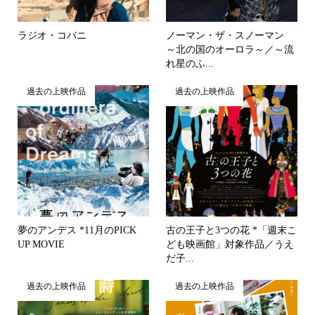
ラジオ・コバニ
ノーマン・ザ・スノーマン
～北の国のオーロラ～／～流
れ星のふ...
過去の上映作品
過去の上映作品
夢のアンデス *11月のPICK
古の王子と3つの花 *「週末こ
UP MOVIE
ども映画館」対象作品／うえ
だ子...
過去の上映作品
過去の上映作品