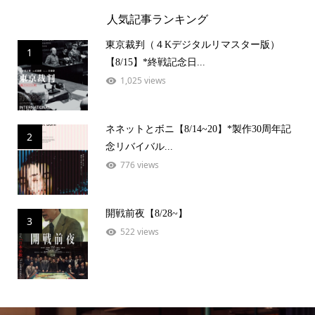
人気記事ランキング
東京裁判（４Kデジタルリマスター版）
1
【8/15】*終戦記念日...
1,025 views
ネネットとボニ【8/14~20】*製作30周年記
2
念リバイバル...
776 views
開戦前夜【8/28~】
3
522 views