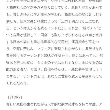
メント性豊かに描きながら、やがて学ぶ権利の本質、身分制度
と格差社会の問題を浮き彫りにしていく。意欲と能力があって
も、貧しさゆえに学ぶ権利が奪われ、格差社会の壁に苦しむ子
供たち。旧来の身分制度によって「王の子供だけが王になれ
る」という考えが今も残るインドだが、それは、“親ガチャ”と
いう言葉が流行して、国会にも取り上げられるほど格差が進行
する日本の姿にも重なる世界的な問題だ。運営資金が底をつ
き、空腹に苦しみ、マフィアに襲撃されながらも、型破りな授
業を続けるアーナンドと30人の生徒たち。能力はあっても、劣
等感を持つ生徒に「もう王の子供は王じゃない。王になるのは
能力ある者だ」と語り、自信を持たせ、一緒に夢を実現しよう
とするアーナンドの姿は、あなたに世界を変える希望を与えて
くれるだろう。
［STORY］
貧しい家庭の生まれながら天才的な数学の才能を持つ学生、ア