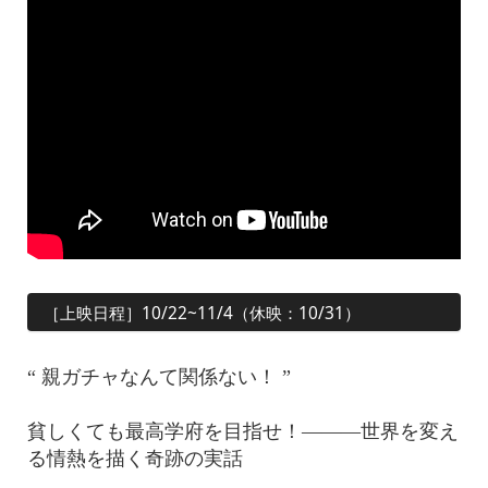
［上映日程］10/22~11/4（休映：10/31）
“ 親ガチャなんて関係ない！ ”
貧しくても最高学府を目指せ！———世界を変え
る情熱を描く奇跡の実話