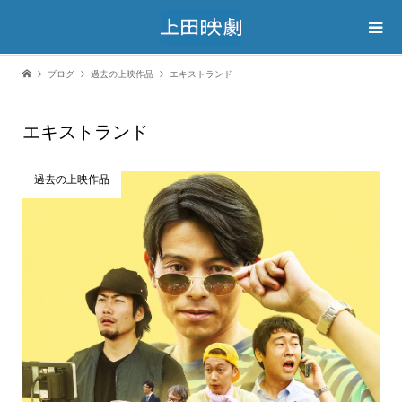
ブログ
過去の上映作品
エキストランド
エキストランド
過去の上映作品