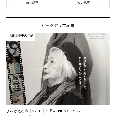
ピックアップ記事
現在上映中の作品
よみがえる声【8/7~15】*8月の PICK UP MOV...