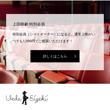
上田映劇 特別会員
特別会員（シートオーナー）になると、通常上映がい
つでも1,000円でご鑑賞いただけます！
詳しくはこちら