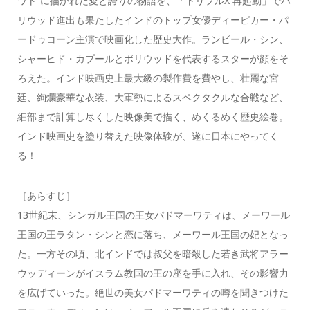
ワト”に描かれた愛と誇りの物語を、「トリプルX 再起動」でハ
リウッド進出も果たしたインドのトップ女優ディーピカー・パ
ードゥコーン主演で映画化した歴史大作。ランビール・シン、
シャーヒド・カプールとボリウッドを代表するスターが顔をそ
ろえた。インド映画史上最大級の製作費を費やし、壮麗な宮
廷、絢爛豪華な衣装、大軍勢によるスペクタクルな合戦など、
細部まで計算し尽くした映像美で描く、めくるめく歴史絵巻。
インド映画史を塗り替えた映像体験が、遂に日本にやってく
る！
［あらすじ］
13世紀末、シンガル王国の王女パドマーワティは、メーワール
王国の王ラタン・シンと恋に落ち、メーワール王国の妃となっ
た。一方その頃、北インドでは叔父を暗殺した若き武将アラー
ウッディーンがイスラム教国の王の座を手に入れ、その影響力
を広げていった。絶世の美女パドマーワティの噂を聞きつけた