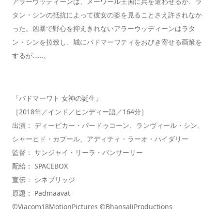
アラーウッディーンは、メーワール王国に兵を遣わせるが、ラ
タン・シンの抵抗によって彼女の姿を見ることさえ許されなか
った。凶暴で野心を抑えきれないアラーウッディーンはラタ
ン・シンを拉致し、城にパドマーワティをおびき寄せる画策を
するが……。
『パドマーワト 女神の誕生』
［2018年／インド／ヒンディー語／164分］
出演： ディーピカー・パードゥコーン、ランヴィール・シン、
シャーヒド・カプール、アディティ・ラーオ・ハイダリー
監督： サンジャイ・リーラ・バンサーリー
配給： SPACEBOX
宣伝： シネブリッジ
原題： Padmaavat
©Viacom18MotionPictures ©BhansaliProductions