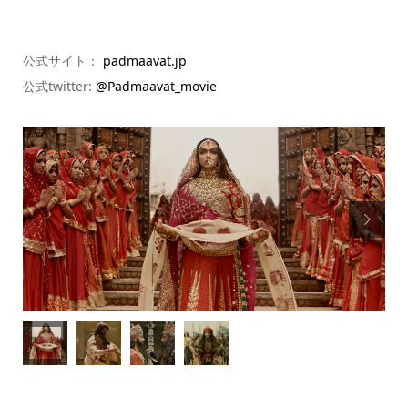
公式サイト：
padmaavat.jp
公式twitter:
@Padmaavat_movie
