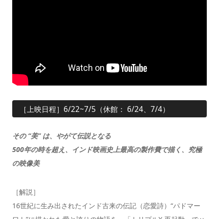
［上映日程］6/22~7/5（休館： 6/24、7/4）
その “美” は、やがて伝説となる
500年の時を超え、インド映画史上最高の製作費で描く、究極
の映像美
［解説］
16世紀に生み出されたインド古来の伝記（恋愛詩）“パドマー