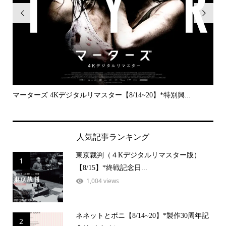


..
マーターズ 4Kデジタルリマスター【8/14~20】*特別興...
PE
人気記事ランキング
東京裁判（４Kデジタルリマスター版）
1
【8/15】*終戦記念日...
1,004 views
ネネットとボニ【8/14~20】*製作30周年記
2