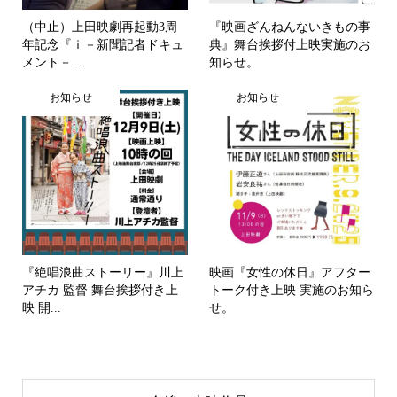
（中止）上田映劇再起動3周
『映画ざんねんないきもの事
年記念『ｉ－新聞記者ドキュ
典』舞台挨拶付上映実施のお
メント－...
知らせ。
お知らせ
お知らせ
『絶唱浪曲ストーリー』川上
映画『女性の休日』アフター
アチカ 監督 舞台挨拶付き上
トーク付き上映 実施のお知ら
映 開...
せ。