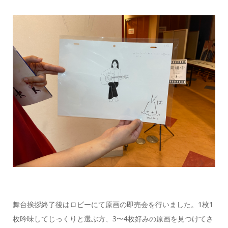
舞台挨拶終了後はロビーにて原画の即売会を行いました。
1
枚
1
枚吟味してじっくりと選ぶ方、
3
〜
4
枚好みの原画を見つけてさ