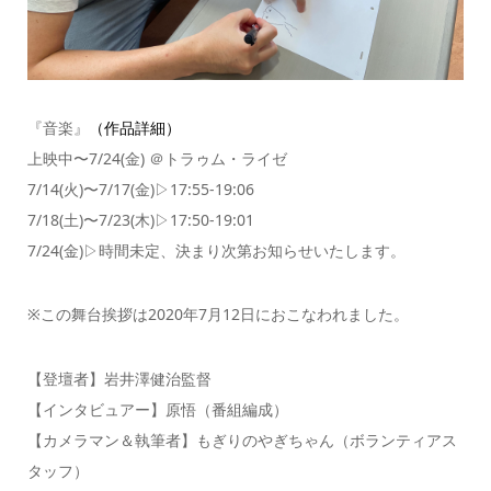
『音楽』
（作品詳細）
上映中〜
7/24(
金
)
＠トラゥム・ライゼ
7/14(
火
)
〜
7/17(
金
)▷17:55-19:06
7/18(
土
)
〜
7/23(木
)▷17:50-19:01
7/24(金)▷時間未定、決まり次第お知らせいたします。
※
この舞台挨拶は
2020
年
7
月
12
日におこなわれました。
【登壇者】
岩井澤健治監督
【インタビュアー】
原悟（番組編成）
【カメラマン＆執筆者】
もぎりのやぎちゃん（ボランティアス
タッフ）