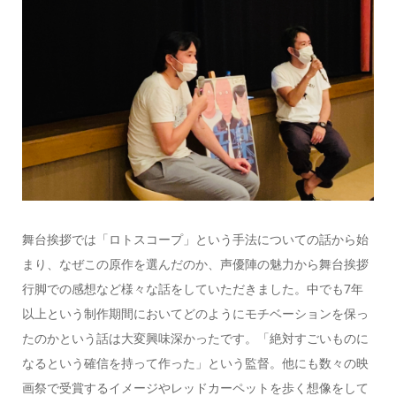
舞台挨拶では「ロトスコープ」という手法についての話から始
まり、なぜこの原作を選んだのか、声優陣の魅力から舞台挨拶
行脚での感想など様々な話をしていただきました。中でも
7
年
以上という制作期間においてどのようにモチベーションを保っ
たのかという話は大変興味深かったです。「絶対すごいものに
なるという確信を持って作った」という監督。他にも数々の映
画祭で受賞するイメージやレッドカーペットを歩く想像をして