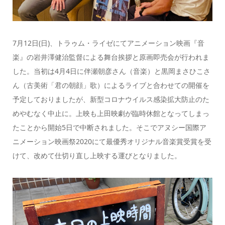
7
月
12
日
(
日
)
、トラゥム・ライゼにてアニメーション映画『音
楽』の岩井澤健治監督による舞台挨拶と原画即売会が行われま
した。当初は
4
月
4
日に伴瀬朝彦さん（音楽）と黒岡まさひこさ
ん（古美術「君の朝顔」歌）によるライブと合わせての開催を
予定しておりましたが、新型コロナウイルス感染拡大防止のた
めやむなく中止に。上映も上田映劇が臨時休館となってしまっ
たことから開始
5
日で中断されました。そこでアヌシー国際ア
ニメーション映画祭
2020
にて最優秀オリジナル音楽賞受賞を受
けて、改めて仕切り直し上映する運びとなりました。