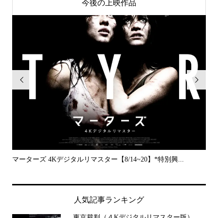
今後の上映作品


..
マーターズ 4Kデジタルリマスター【8/14~20】*特別興...
PE
人気記事ランキング
東京裁判（４Kデジタルリマスター版）