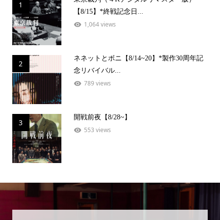
1
【8/15】*終戦記念日...
1,064 views
ネネットとボニ【8/14~20】*製作30周年記
2
念リバイバル...
789 views
開戦前夜【8/28~】
3
553 views