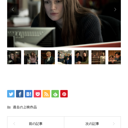


過去の上映作品