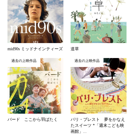
mid90s ミッドナインティーズ
道草
過去の上映作品
過去の上映作品
バード ここから羽ばたく
パリ・ブレスト 夢をかなえ
たスイーツ *「週末こども映
画館」...