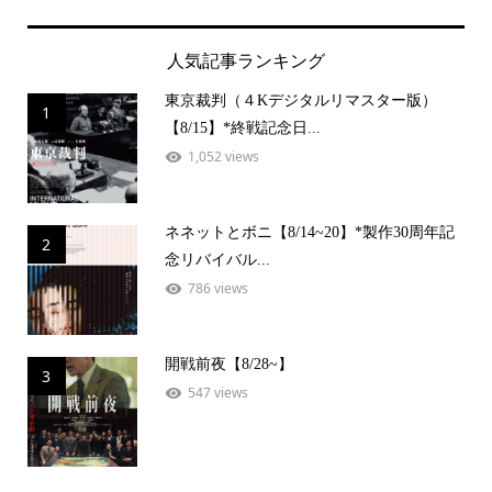
人気記事ランキング
東京裁判（４Kデジタルリマスター版）
1
【8/15】*終戦記念日...
1,052 views
ネネットとボニ【8/14~20】*製作30周年記
2
念リバイバル...
786 views
開戦前夜【8/28~】
3
547 views