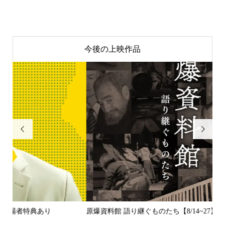
今後の上映作品


原爆資料館 語り継ぐものたち【8/14~27】
デッ