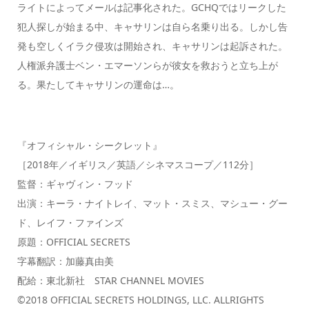
ライトによってメールは記事化された。GCHQではリークした
犯人探しが始まる中、キャサリンは自ら名乗り出る。しかし告
発も空しくイラク侵攻は開始され、キャサリンは起訴された。
人権派弁護士ベン・エマーソンらが彼女を救おうと立ち上が
る。果たしてキャサリンの運命は…。
『オフィシャル・シークレット』
［2018年／イギリス／英語／シネマスコープ／112分］
監督：ギャヴィン・フッド
出演：キーラ・ナイトレイ、マット・スミス、マシュー・グー
ド、レイフ・ファインズ
原題：OFFICIAL SECRETS
字幕翻訳：加藤真由美
配給：東北新社 STAR CHANNEL MOVIES
©2018 OFFICIAL SECRETS HOLDINGS, LLC. ALLRIGHTS