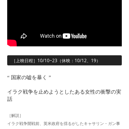
［上映日程］10/10~23（休映：10/12、19）
“ 国家の嘘を暴く ”
イラク戦争を止めようとしたある女性の衝撃の実
話
［解説］
イラク戦争開戦前、英米政府を揺るがしたキャサリン・ガン事