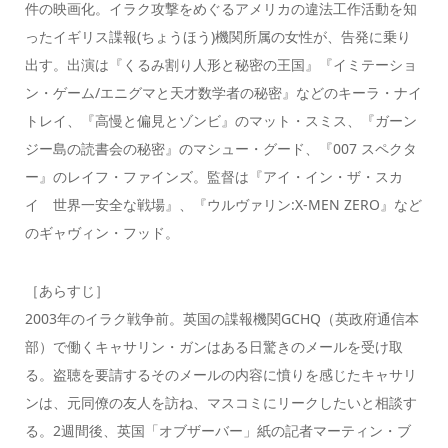
件の映画化。イラク攻撃をめぐるアメリカの違法工作活動を知
ったイギリス諜報(ちょうほう)機関所属の女性が、告発に乗り
出す。出演は『くるみ割り人形と秘密の王国』『イミテーショ
ン・ゲーム/エニグマと天才数学者の秘密』などのキーラ・ナイ
トレイ、『高慢と偏見とゾンビ』のマット・スミス、『ガーン
ジー島の読書会の秘密』のマシュー・グード、『007 スペクタ
ー』のレイフ・ファインズ。監督は『アイ・イン・ザ・スカ
イ 世界一安全な戦場』、『ウルヴァリン:X-MEN ZERO』など
のギャヴィン・フッド。
［あらすじ］
2003年のイラク戦争前。英国の諜報機関GCHQ（英政府通信本
部）で働くキャサリン・ガンはある日驚きのメールを受け取
る。盗聴を要請するそのメールの内容に憤りを感じたキャサリ
ンは、元同僚の友人を訪ね、マスコミにリークしたいと相談す
る。2週間後、英国「オブザーバー」紙の記者マーティン・ブ