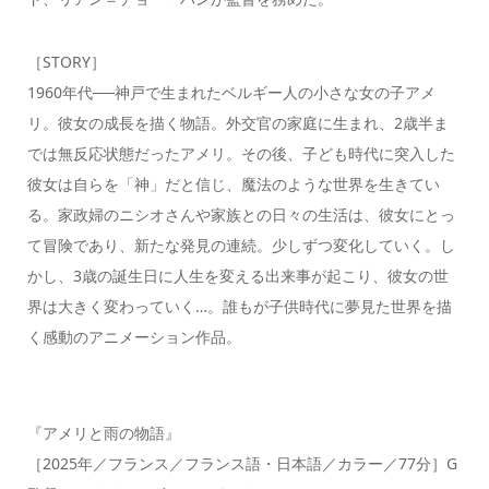
［STORY］
1960年代──神戸で生まれたベルギー人の小さな女の子アメ
リ。彼女の成長を描く物語。外交官の家庭に生まれ、2歳半ま
では無反応状態だったアメリ。その後、子ども時代に突入した
彼女は自らを「神」だと信じ、魔法のような世界を生きてい
る。家政婦のニシオさんや家族との日々の生活は、彼女にとっ
て冒険であり、新たな発見の連続。少しずつ変化していく。し
かし、3歳の誕生日に人生を変える出来事が起こり、彼女の世
界は大きく変わっていく…。誰もが子供時代に夢見た世界を描
く感動のアニメーション作品。
『アメリと雨の物語』
［2025年／フランス／フランス語・日本語／カラー／77分］G