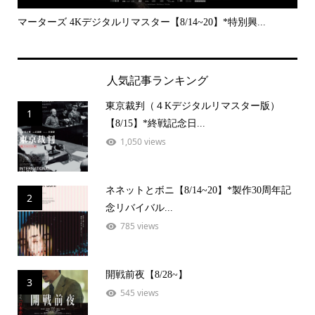
..
マーターズ 4Kデジタルリマスター【8/14~20】*特別興...
PE
人気記事ランキング
東京裁判（４Kデジタルリマスター版）
1
【8/15】*終戦記念日...
1,050 views
ネネットとボニ【8/14~20】*製作30周年記
2
念リバイバル...
785 views
開戦前夜【8/28~】
3
545 views