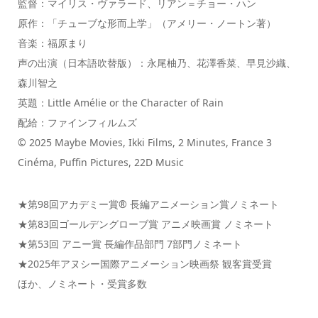
監督：マイリス・ヴァラード、リアン＝チョー・ハン
原作：「チューブな形而上学」（アメリー・ノートン著）
音楽：福原まり
声の出演（日本語吹替版）：永尾柚乃、花澤香菜、早見沙織、
森川智之
英題：Little Amélie or the Character of Rain
配給：ファインフィルムズ
© 2025 Maybe Movies, Ikki Films, 2 Minutes, France 3
Cinéma, Puffin Pictures, 22D Music
★第98回アカデミー賞® 長編アニメーション賞ノミネート
★第83回ゴールデングローブ賞 アニメ映画賞 ノミネート
★第53回 アニー賞 長編作品部門 7部門ノミネート
★2025年アヌシー国際アニメーション映画祭 観客賞受賞
ほか、ノミネート・受賞多数