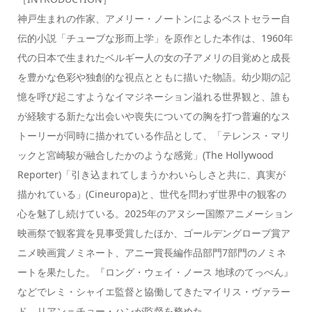
神戸生まれの作家、アメリー・ノートンによるベストセラー自
伝的小説「チューブな形而上学」を原作とした本作は、1960年
代の日本で生まれたベルギー人の女の子アメリの目覚めと成長
を豊かな色彩や独創的な視点とともに描いた物語。幼少期の記
憶を呼び起こすようなイマジネーション溢れる世界観と、誰も
が経験する新たな出会いや喪失についての胸を打つ普遍的なス
トーリーが同時に描かれている作品として、「テレンス・マリ
ックと宮崎駿が融合したかのような感覚」(The Hollywood
Reporter)「引き込まれてしまうかわいらしさと共に、真実が
描かれている」(Cineuropa)と、世代を問わず世界中の観客の
心を魅了し続けている。2025年のアヌシー国際アニメーション
映画祭で観客賞を見事受賞したほか、ゴールデングローブ賞ア
ニメ映画賞ノミネート、アニー賞長編作品部門7部門のノミネ
ートを果たした。『ロング・ウェイ・ノース 地球のてっぺん』
などでレミ・シャイエ監督と協働してきたマイリス・ヴァラー
ド、リアン＝チョー・ハンが監督を務めた。