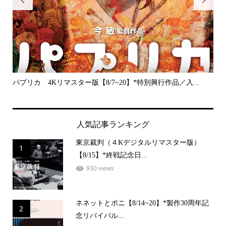


パプリカ 4Kリマスター版【8/7~20】*特別興行作品／入...
プラ
人気記事ランキング
東京裁判（４Kデジタルリマスター版）
1
【8/15】*終戦記念日...
930 views
ネネットとボニ【8/14~20】*製作30周年記
2
念リバイバル...