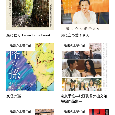
森に聴く Listen to the Forest
風に立つ愛子さん
過去の上映作品
過去の上映作品
妖怪の孫
東京予報―映画監督外⼭⽂治
短編作品集―
過去の上映作品
過去の上映作品