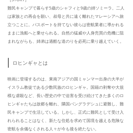
難民キャンプで暮らす5歳のシャフィと9歳の姉ソミーラ。二人
は家族との再会を願い、叔母と共に遠く離れたマレーシアへ旅
立つことに。パスポートを持てない彼らは密航業者に導かれる
ままに漁船へと乗せられる。自然の猛威や人身売買の危機に阻
まれながらも、姉弟は過酷な道のりを必死に乗り越えていく。
ロヒンギャとは
映画に登場するのは、東南アジアの国ミャンマー出身の大半が
イスラム教徒である少数民族のロヒンギャ。国籍の剥奪や大規
模な虐殺など、長い歴史の中で迫害を受け続けてきた多くのロ
ヒンギャたちは故郷を離れ、隣国バングラデシュに避難し、難
民キャンプで生活している。しかし、正式に難民として受け入
れられることはなく、新たな住処を求めて国境を越える危険な
密航を余儀なくされる人々が今も後を絶たない。