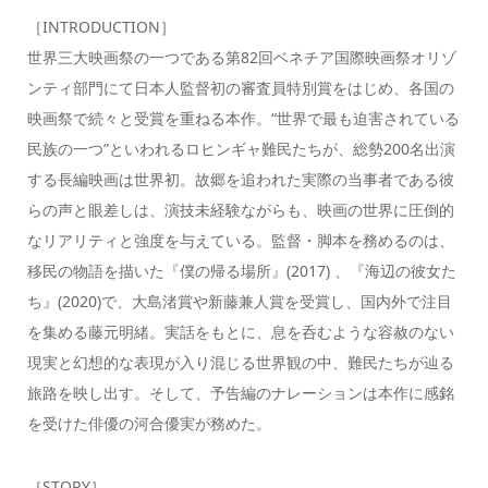
［INTRODUCTION］
世界三大映画祭の一つである第82回ベネチア国際映画祭オリゾ
ンティ部門にて日本人監督初の審査員特別賞をはじめ、各国の
映画祭で続々と受賞を重ねる本作。“世界で最も迫害されている
民族の一つ”といわれるロヒンギャ難民たちが、総勢200名出演
する長編映画は世界初。故郷を追われた実際の当事者である彼
らの声と眼差しは、演技未経験ながらも、映画の世界に圧倒的
なリアリティと強度を与えている。監督・脚本を務めるのは、
移民の物語を描いた『僕の帰る場所』(2017) 、『海辺の彼女た
ち』(2020)で、大島渚賞や新藤兼人賞を受賞し、国内外で注目
を集める藤元明緒。実話をもとに、息を呑むような容赦のない
現実と幻想的な表現が入り混じる世界観の中、難民たちが辿る
旅路を映し出す。そして、予告編のナレーションは本作に感銘
を受けた俳優の河合優実が務めた。
［STORY］