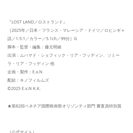
『LOST LAND／ロストランド』
［2025年／日本・フランス・マレーシア・ドイツ／ロヒンギャ
語／1.5:1／カラー／5.1ch／99分］G
脚本・監督・編集：藤元明緒
出演：ムハマド・ショフィック・リア・フッディン、ソミー
ラ・リア・フッディン 他
企画・製作：E.x.N
配給：キノフィルムズ
©2025 E.x.N K.K.
★第82回ベネチア国際映画祭オリゾンティ部門 審査員特別賞
［公式サイト］