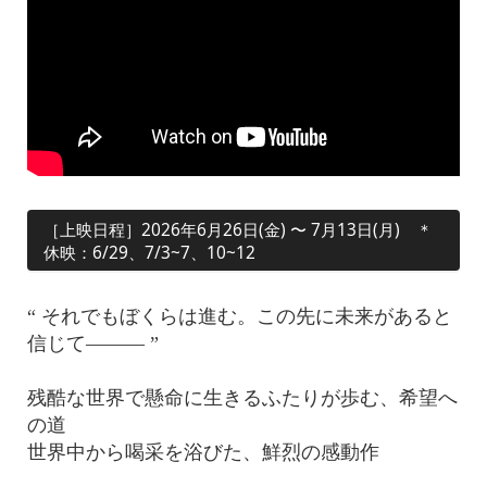
［上映日程］2026年6月26日(金) 〜 7月13日(月) ＊
休映：6/29、7/3~7、10~12
“ それでもぼくらは進む。この先に未来があると
信じて——— ”
残酷な世界で懸命に生きるふたりが歩む、希望へ
の道
世界中から喝采を浴びた、鮮烈の感動作