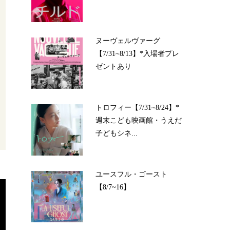
ヌーヴェルヴァーグ
【7/31~8/13】*入場者プレ
ゼントあり
トロフィー【7/31~8/24】*
週末こども映画館・うえだ
子どもシネ...
ユースフル・ゴースト
【8/7~16】