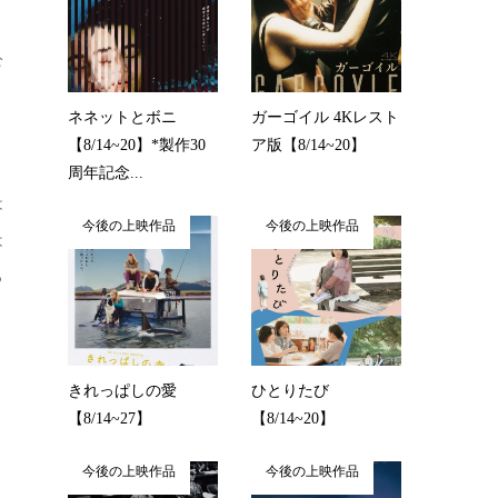
公
ネネットとボニ
ガーゴイル 4Kレスト
【8/14~20】*製作30
ア版【8/14~20】
周年記念...
は
今後の上映作品
今後の上映作品
は
っ
と
う
きれっぱしの愛
ひとりたび
【8/14~27】
【8/14~20】
今後の上映作品
今後の上映作品