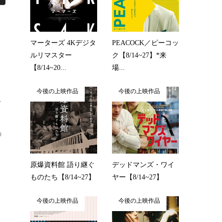
マーターズ 4Kデジタ
PEACOCK／ピーコッ
ルリマスター
ク【8/14~27】*来
【8/14~20...
場...
今後の上映作品
今後の上映作品
を
の
原爆資料館 語り継ぐ
デッドマンズ・ワイ
ものたち【8/14~27】
ヤー【8/14~27】
今後の上映作品
今後の上映作品