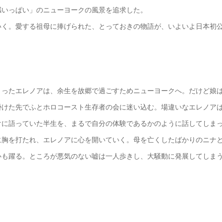
感いっぱい」のニューヨークの風景を追求した。
いく。愛する祖母に捧げられた、とっておきの物語が、いよいよ日本初
まったエレノアは、余生を故郷で過ごすためニューヨークへ。だけど娘
掛けた先でふとホロコースト生存者の会に迷い込む。場違いなエレノア
けに語っていた半生を、まるで自分の体験であるかのように話してしま
に胸を打たれ、エレノアに心を開いていく。母を亡くしたばかりのニナ
心も躍る。ところが悪気のない嘘は一人歩きし、大騒動に発展してしま