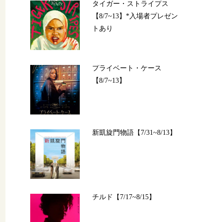
タイガー・ストライプス
【8/7~13】*入場者プレゼン
トあり
プライベート・ケース
【8/7~13】
新凱旋門物語【7/31~8/13】
チルド【7/17~8/15】