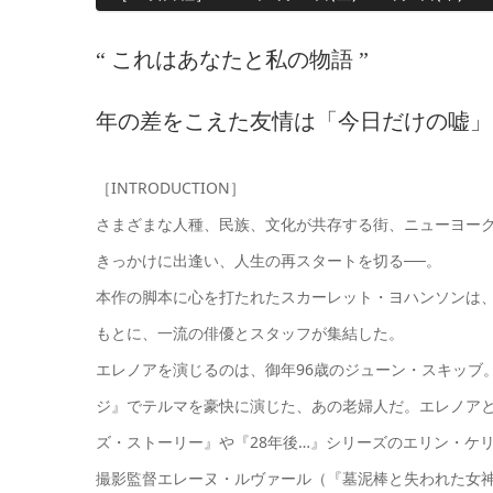
“ これはあなたと私の物語 ”
年の差をこえた友情は「今日だけの嘘」
［INTRODUCTION］
さまざまな人種、民族、文化が共存する街、ニューヨー
きっかけに出逢い、人生の再スタートを切る──。
本作の脚本に心を打たれたスカーレット・ヨハンソンは
もとに、一流の俳優とスタッフが集結した。
エレノアを演じるのは、御年96歳のジューン・スキッブ
ジ』でテルマを豪快に演じた、あの老婦人だ。エレノア
ズ・ストーリー』や『28年後…』シリーズのエリン・ケ
撮影監督エレーヌ・ルヴァール（『墓泥棒と失われた女神