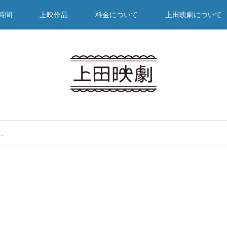
時間
上映作品
料金について
上田映劇について
ト。