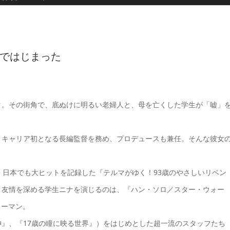
ではじまった
ク。その街角で、底ぬけに明るい老婦人と、母を亡くした学生が「嘘」
、キャリア初となる長編監督を務め、プロデュースも兼任。そんな彼女
。日本でも大ヒットを記録した『テルマがゆく！93歳のやさしいリベン
と友情を深める学生ニナを演じるのは、『ハン・ソロ／スター・ウォー
リーマン。
』、『17歳の瞳に映る世界』）をはじめとした超一流のスタッフたち