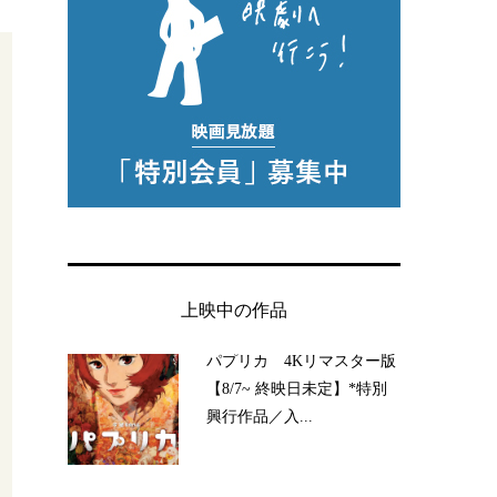
上映中の作品
パプリカ 4Kリマスター版
【8/7~ 終映日未定】*特別
興行作品／入...