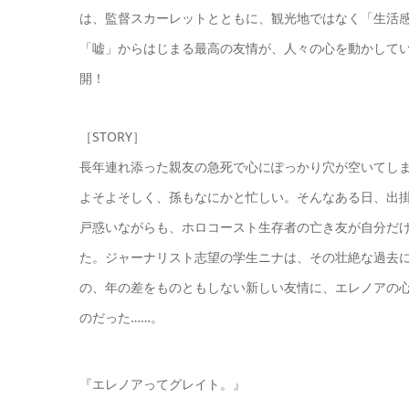
は、監督スカーレットとともに、観光地ではなく「生活
「嘘」からはじまる最高の友情が、人々の心を動かして
開！
［STORY］
長年連れ添った親友の急死で心にぽっかり穴が空いてし
よそよそしく、孫もなにかと忙しい。そんなある日、出
戸惑いながらも、ホロコースト生存者の亡き友が自分だ
た。ジャーナリスト志望の学生ニナは、その壮絶な過去
の、年の差をものともしない新しい友情に、エレノアの
のだった……。
『エレノアってグレイト。』