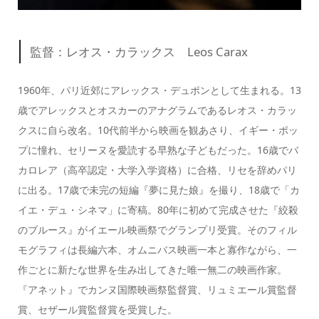
監督：レオス・カラックス Leos Carax
1960年、パリ近郊にアレックス・デュポンとして生まれる。13
歳でアレックスとオスカーのアナグラムであるレオス・カラッ
クスに自ら改名。10代前半から映画を観あさり、イギー・ポッ
プに憧れ、セリーヌを愛読する早熟な子どもだった。16歳でバ
カロレア（高卒認定・大学入学資格）に合格、リセを辞めパリ
に出る。17歳で未完の短編『夢に見た娘』を撮り、18歳で「カ
イエ・デュ・シネマ」に寄稿。80年に初めて完成させた『絞殺
のブルース』がイエール映画祭でグランプリ受賞。そのフィル
モグラフィは長編六本、オムニバス映画一本と寡作ながら、一
作ごとに新たな世界を生み出してきた唯一無二の映画作家。
『アネット』でカンヌ国際映画祭監督賞、リュミエール賞監督
賞、セザール賞監督賞を受賞した。