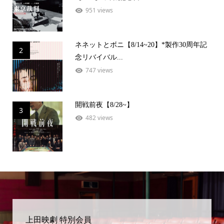
951 views
ネネットとボニ【8/14~20】*製作30周年記
2
念リバイバル...
747 views
開戦前夜【8/28~】
3
482 views
上田映劇 特別会員