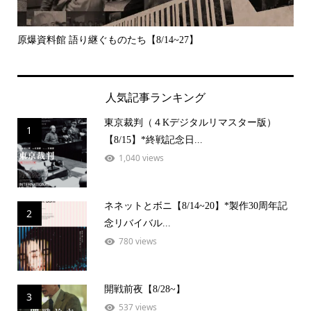
原爆資料館 語り継ぐものたち【8/14~27】
デッ
人気記事ランキング
東京裁判（４Kデジタルリマスター版）
1
【8/15】*終戦記念日...
1,040 views
ネネットとボニ【8/14~20】*製作30周年記
2
念リバイバル...
780 views
開戦前夜【8/28~】
3
537 views