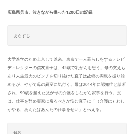
広島県呉市。泣きながら撮った1200日の記録
あらすじ
大学進学のため上京して以来、東京で一人暮らしをするテレビ
ディレクターの信友直子は、45歳で乳がんを患う。母の支えも
あり人生最大のピンチを切り抜けた直子は故郷の両親を撮り始
めるが、やがて母の異変に気付く。母は2014年に認知症と診断
され、90歳を超えた父が母の介護をしながら家事を行う。父
は、仕事を辞め実家に戻るべきか悩む直子に「（介護は）わし
がやる。あんたはあんたの仕事をせい」と伝える。
解説