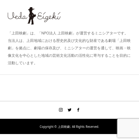
「上田映劇」は、「NPO法人 上田映劇」が運営するミニシアターです。
当法人は、上田地域における歴史的及び文化的な財産である劇場「上田映
劇」を拠点に、劇場の保存及び、ミニシアターの運営を通して、映画・映
像文化を中心とした地域の芸術文化活動の活性化に寄与することを目的に
活動しています。
Copyright ©
上田映劇. All Rights Reserved.