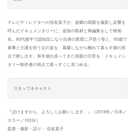
テレビディレクターの信友直子が、故郷の両親を撮影し反響を
呼んだドキュメンタリーに、追加の取材と再編集をして映画
化。80代後半で認知症になり自身の異変に戸惑う母と、95歳で
家事と介護を担う父の姿を、葛藤しながら離れて暮らす娘の視
点で映し出す。長年連れ添ってきた両親の日常を、ドキュメン
タリー制作者の視点で真っすぐに見つめる。
スタッフ＆キャスト
『ぼけますから、よろしくお願いします。』［2018年／日本／
カラー／102分］
監督・撮影・語り： 信友直子