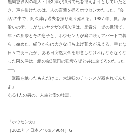
無期懲役囚の⽼⼈・阿久津が独房で死を迎えようとしていたと
き、声を掛けたのは、⼈の⾔葉を操るホウセンカだった。“会
話”の中で、阿久津は過去を振り返り始める。1987 年、夏。海
沿いの街。しがないヤクザの阿久津は、兄貴分・堤の世話で、
年下の那奈とその息⼦と、ホウセンカが庭に咲くアパートで暮
らし始めた。縁側からは⼤きな打ち上げ花⽕が⾒える。幸せな
⽇々であったが、ある⽇突然⼤⾦を⽤意しなければならなくな
った阿久津は、組の⾦3億円の強奪を堤と共に企てるのだった
──。
「退路を絶ったもんだけに、⼤逆転のチャンスが残されてんだ
よ」
ある1⼈の男の、⼈⽣と愛の物語。
『ホウセンカ』
［2025年／日本／16:9／90分］G