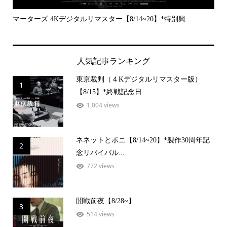
..
マーターズ 4Kデジタルリマスター【8/14~20】*特別興...
PE
人気記事ランキング
東京裁判（４Kデジタルリマスター版）
1
【8/15】*終戦記念日...
1,004 views
ネネットとボニ【8/14~20】*製作30周年記
2
念リバイバル...
772 views
開戦前夜【8/28~】
3
514 views