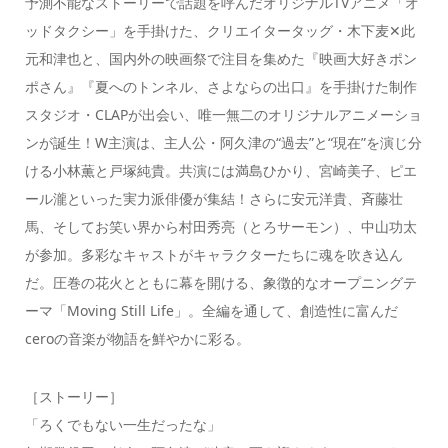
予測不能なストーリーで話題を呼んだオリジナルTVアニメ「オ
ッドタクシー」を手掛けた、クリエイタータッグ・木下麦✕此
元和津也と、国内外の映画祭で注目を集めた『映画大好きポン
ポさん』『夏へのトンネル、さよならの出口』を手掛けた制作
スタジオ・CLAPが出会い、唯一無二のオリジナルアニメーショ
ンが誕生！W主演は、主人公・阿久津の“過去”と“現在”を演じ分
ける小林薫と戸塚純貴。共演には満島ひかり、宮崎美子、ピエ
ール瀧といった実力派俳優が集結！さらに安元洋貴、斉藤壮
馬、そしてお笑い界から村田秀亮（とろサーモン）、中山功太
が参加。多彩なキャストがキャラクターたちに魂を吹き込ん
だ。圧巻の花火とともに幕を開ける、象徴的なオープニングテ
ーマ「Moving Still Life」。全編を通して、創造性に富んだ
ceroの音楽が物語を鮮やかに彩る。
［ストーリー］
「ろくでもない⼀⽣だったな」