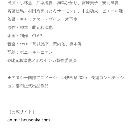
出演：⼩林薫、⼾塚純貴、満島ひかり、宮崎美⼦、安元洋貴、
⻫藤壮⾺、村⽥秀亮（とろサーモン）、中⼭功太、ピエール瀧
監督・キャラクターデザイン：⽊下⻨
原作・脚本：此元和津也
企画・制作：CLAP
⾳楽：cero／髙城晶平、荒内佑、橋本翼
配給：ポニーキャニオン
©此元和津也／ホウセンカ製作委員会
★アヌシー国際アニメーション映画祭2025 長編コンペティシ
ョン部門正式出品作品
［公式サイト］
anime-housenka.com