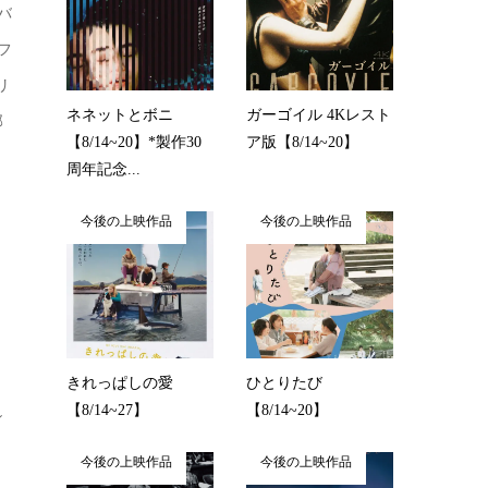
バ
フ
リ
ネネットとボニ
ガーゴイル 4Kレスト
部
【8/14~20】*製作30
ア版【8/14~20】
ヒ
周年記念...
今後の上映作品
今後の上映作品
きれっぱしの愛
ひとりたび
【8/14~27】
【8/14~20】
シ
今後の上映作品
今後の上映作品