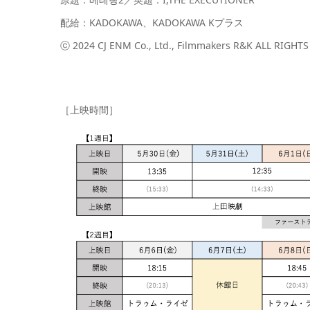
配給：KADOKAWA、KADOKAWA Kプラス
ⓒ 2024 CJ ENM Co., Ltd., Filmmakers R&K ALL RIGHT
［上映時間］