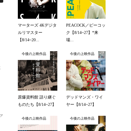
マーターズ 4Kデジタ
PEACOCK／ピーコッ
ルリマスター
ク【8/14~27】*来
【8/14~20...
場...
今後の上映作品
今後の上映作品
に
原爆資料館 語り継ぐ
デッドマンズ・ワイ
ものたち【8/14~27】
ヤー【8/14~27】
ァ
今後の上映作品
今後の上映作品
イ