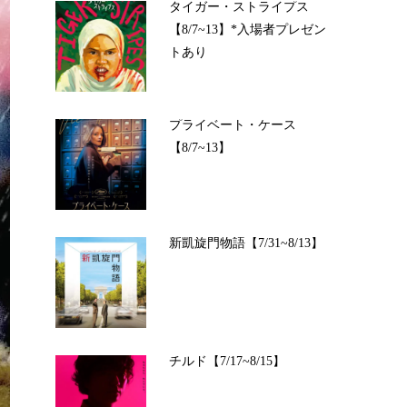
タイガー・ストライプス
【8/7~13】*入場者プレゼン
トあり
プライベート・ケース
【8/7~13】
新凱旋門物語【7/31~8/13】
チルド【7/17~8/15】