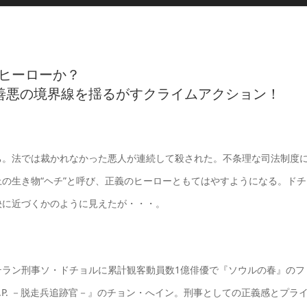
のヒーローか？
た善悪の境界線を揺るがすクライムアクション！
ち。法では裁かれなかった悪人が連続して殺された。不条理な司法制度
の生き物“ヘチ”と呼び、正義のヒーローともてはやすようになる。ドチ
決に近づくかのように見えたが・・・。
テラン刑事ソ・ドチョルに累計観客動員数1億俳優で『ソウルの春』のフ
P. －脱走兵追跡官－』のチョン・へイン。刑事としての正義感とプラ