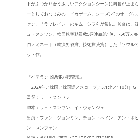
ドがぶつかり合う激しいアクションシーンに興奮が止ま
ーとしておなじみの「イカゲーム」シーズン2のオ・ダ
ァン、「ラブレイン」のキム・シフらが集結。監督は、韓
ュ・スンワン。韓国観客動員数5週連続第1位、750万人突破（
門ノミネート（助演男優賞、技術賞受賞）した『ソウルの春』
ット作。
『ベテラン 凶悪犯罪捜査班』
［2024年／韓国／韓国語／スコープ／5.1ch／118分］G
監督：リュ・スンワン
脚本：リュ・スンワン、イ・ウォンジェ
出演：ファン・ジョンミン、チョン・へイン、アン・ボ
ン・スンファン
原題：베테랑2／英題：I,THE EXECUTIONER