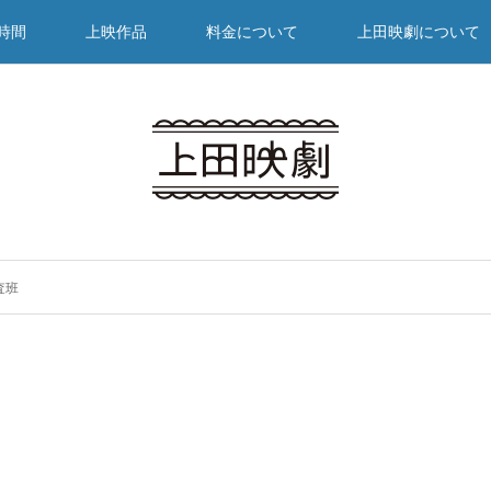
時間
上映作品
料金について
上田映劇について
査班