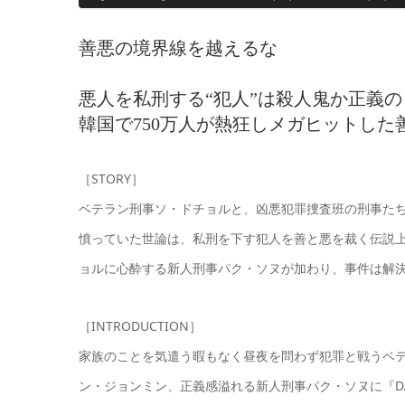
善悪の境界線を越えるな
悪人を私刑する“犯人”は殺人鬼か正義
韓国で750万人が熱狂しメガヒットし
［STORY］
ベテラン刑事ソ・ドチョルと、凶悪犯罪捜査班の刑事た
憤っていた世論は、私刑を下す犯人を善と悪を裁く伝説上
ョルに心酔する新人刑事パク・ソヌが加わり、事件は解
［INTRODUCTION］
家族のことを気遣う暇もなく昼夜を問わず犯罪と戦うベ
ン・ジョンミン、正義感溢れる新人刑事パク・ソヌに『D.