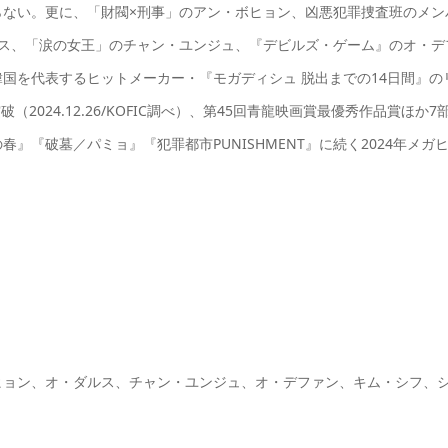
らない。更に、「財閥×刑事」のアン・ボヒョン、凶悪犯罪捜査班のメン
ルス、「涙の女王」のチャン・ユンジュ、『デビルズ・ゲーム』のオ・デ
国を代表するヒットメーカー・『モガディシュ 脱出までの14日間』の
2024.12.26/KOFIC調べ）、第45回青龍映画賞最優秀作品賞ほか7
『破墓／パミョ』『犯罪都市PUNISHMENT』に続く2024年メガ
ヒョン、オ・ダルス、チャン・ユンジュ、オ・デファン、キム・シフ、