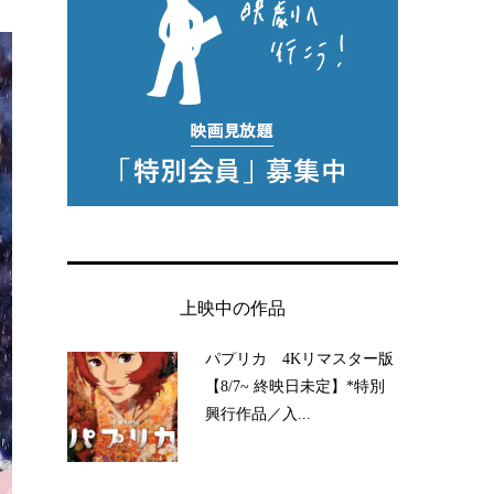
上映中の作品
パプリカ 4Kリマスター版
【8/7~ 終映日未定】*特別
興行作品／入...