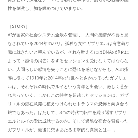
性を刺激し、胸を締めつけてやまない。
［STORY］
AIが国家の社会システム全般を管理し、人間の感情が不要と見
なされている2044年のパリ。孤独な女性ガブリエルは有意義な
職に就きたいと望んでいるが、それを叶えるにはDNAの浄化に
よって〈感情の消去〉をするセッションを受けなくてはならな
い。人間らしい感情を失うことに恐れを感じながらも、AIの指
導に従って1910年と2014年の前世へとさかのぼったガブリエ
ルは、それぞれの時代でルイという青年と出会い、激しく惹か
れ合っていく。しかしこの時空を超越したセッションは、ガブ
リエルの潜在意識に植えつけられたトラウマの恐怖と向き合う
旅でもあった。はたして、3つの時代で転生を繰り返すガブリ
エルとルイの愛は成就するのか。そして過酷な宿命を背負った
ガブリエルが、最後に突きあたる衝撃的な真実とは……。