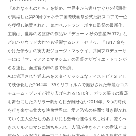
『哀れなるものたち』を始め、世界中から選りすぐりの話題作
が集結した第80回ヴェネチア国際映画祭公式批評スコアで一位
を獲得し絶賛された、鬼才ベルトラン・ボネロ監督の最新作。
主演は、世界の名監督の作品や『デューン 砂の惑星PART2』な
どのハリウッド大作でも活躍するレア・セドゥ、『1917 命を
かけた伝令』の実力派ジョージ・マッケイ。共同プロデューサ
ーには『マティアス＆マキシム』の監督グザヴィエ・ドランが
名を連ね、面接官の声の役で出演。
AIに管理された近未来をスタイリッシュなディストピアSFとし
て映像化した2044年、35ミリフィルムで撮影された華麗なコス
チューム・プレイが繰り広げられる1910年、ガラス張りの豪邸
を舞台にしたスリラー劇から目が離せない2014年。3つの時代
を行き来する壮大な映像世界は、愛と恐怖の狭間で引き裂かれ
ていく主人公たちのあまりにも数奇な運命を映し出す。驚くべ
きスリルとロマンに満ちあふれ、人間が生きることの意味とは
何かという深遠なテーマにも触れた本作は、あらゆる観客の感