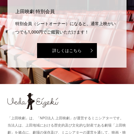
上田映劇 特別会員
特別会員（シートオーナー）になると、通常上映がい
つでも1,000円でご鑑賞いただけます！
詳しくはこちら
「上田映劇」は、「NPO法人 上田映劇」が運営するミニシアターです。
当法人は、上田地域における歴史的及び文化的な財産である劇場「上田映
劇」を拠点に、劇場の保存及び、ミニシアターの運営を通して、映画・映