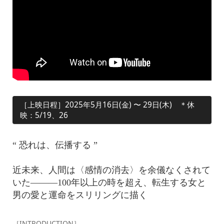
［上映日程］2025年5月16日(金) 〜 29日(木) ＊休
映：5/19、26
“ 恐れは、伝播する ”
近未来、人間は〈感情の消去〉を余儀なくされて
いた———100年以上の時を超え、転生する女と
男の愛と運命をスリリングに描く
［INTRODUCTION］