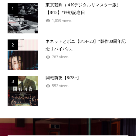
東京裁判（４Kデジタルリマスター版）
1
【8/15】*終戦記念日...
1,059 views
ネネットとボニ【8/14~20】*製作30周年記
2
念リバイバル...
787 views
開戦前夜【8/28~】
3
552 views