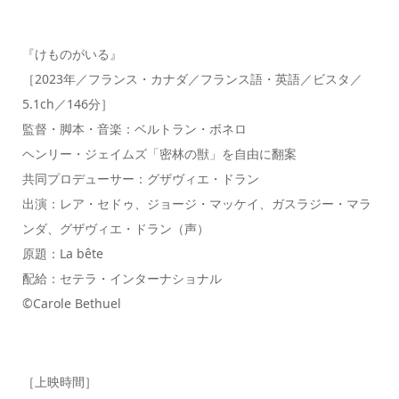
『けものがいる』
［2023年／フランス・カナダ／フランス語・英語／ビスタ／
5.1ch／146分］
監督・脚本・音楽：ベルトラン・ボネロ
ヘンリー・ジェイムズ「密林の獣」を自由に翻案
共同プロデューサー：グザヴィエ・ドラン
出演：レア・セドゥ、ジョージ・マッケイ、ガスラジー・マラ
ンダ、グザヴィエ・ドラン（声）
原題：La bête
配給：セテラ・インターナショナル
©Carole Bethuel
［上映時間］