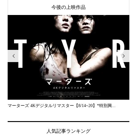
今後の上映作品


..
マーターズ 4Kデジタルリマスター【8/14~20】*特別興...
PE
人気記事ランキング