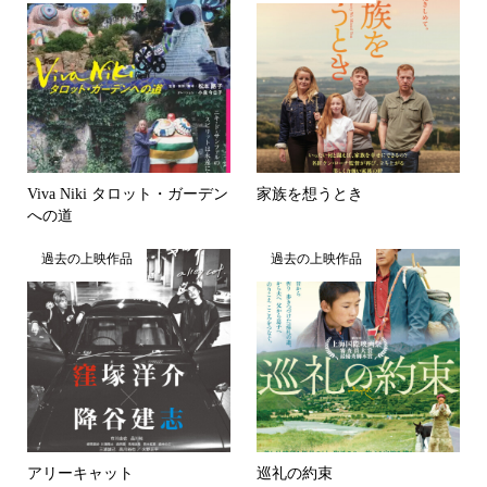
Viva Niki タロット・ガーデン
家族を想うとき
への道
過去の上映作品
過去の上映作品
アリーキャット
巡礼の約束