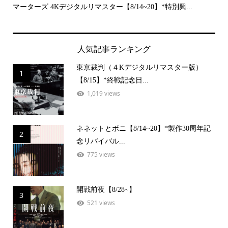
..
マーターズ 4Kデジタルリマスター【8/14~20】*特別興...
PE
人気記事ランキング
東京裁判（４Kデジタルリマスター版）
1
【8/15】*終戦記念日...
1,019 views
ネネットとボニ【8/14~20】*製作30周年記
2
念リバイバル...
775 views
開戦前夜【8/28~】
3
521 views