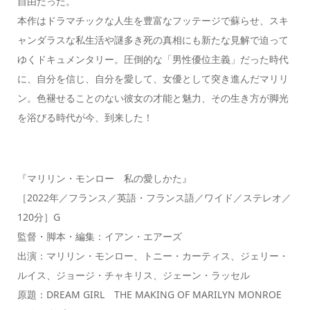
自由だった。
本作はドラマチックな人生を豊富なフッテージで蘇らせ、スキ
ャンダラスな私生活や謎多き死の真相にも新たな見解で迫って
ゆくドキュメンタリー。圧倒的な「男性優位主義」だった時代
に、自分を信じ、自分を愛して、女優として突き進んだマリリ
ン。色褪せることのない彼女の才能と魅力、その生き方が脚光
を浴びる時代が今、到来した！
『マリリン・モンロー 私の愛しかた』
［2022年／フランス／英語・フランス語／ワイド／ステレオ／
120分］G
監督・脚本・編集：イアン・エアーズ
出演：マリリン・モンロー、トニー・カーティス、ジェリー・
ルイス、ジョージ・チャキリス、ジェーン・ラッセル
原題：DREAM GIRL THE MAKING OF MARILYN MONROE