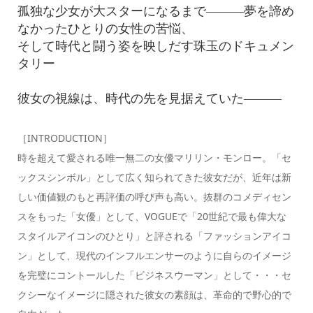
孤独な少女が大スターになるまで———夢を諦め
なかったひとりの女性の苦悩、
そして時代と闘う姿を映しだす珠玉のドキュメン
タリー
彼女の視線は、時代の先を見据えていた———
［INTRODUCTION］
時を超えて愛される唯一無二の女優マリリン・モンロー。「セ
ックスシンボル」として広く知られてきた彼女だが、近年は新
しい価値観のもと再評価の呼び声も高い。抜群のコメディセン
スをもった「女優」として、VOGUEで「20世紀で最も偉大な
スタイルアイコンのひとり」と評される「ファッションアイコ
ン」として、現代のインフルエンサーのように自らのイメージ
を完璧にコントールした「ビジネスウーマン」として・・・セ
クシーなイメージに隠された彼女の素顔は、革命的で野心的で