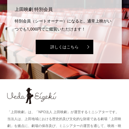
上田映劇 特別会員
特別会員（シートオーナー）になると、通常上映がい
つでも1,000円でご鑑賞いただけます！
詳しくはこちら
「上田映劇」は、「NPO法人 上田映劇」が運営するミニシアターです。
当法人は、上田地域における歴史的及び文化的な財産である劇場「上田映
劇」を拠点に、劇場の保存及び、ミニシアターの運営を通して、映画・映