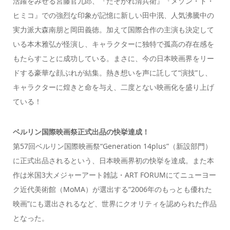
活躍をみせる宮藤官九郎、『たそがれ清兵衛』『メゾン・ド・
ヒミコ』での強烈な印象が記憶に新しい田中泯、人気沸騰中の
実力派大森南朋と岡田義徳。加えて国際合作の主演も決定して
いる本木雅弘が怪演し、キャラクターに独特で孤高の存在感を
もたらすことに成功している。まさに、今の日本映画界をリー
ドする豪華な顔ぶれが結集。熱き想いを声に託して“演技”し、
キャラクターに煌きと命を与え、二度とない映画化を盛り上げ
ている！
ベルリン国際映画祭正式出品の快挙達成！
第57回ベルリン国際映画祭“Generation 14plus”（新設部門）
に正式出品されるという、日本映画界初の快挙を達成。また本
作は米国3大メジャーアート雑誌・ART FORUMにてニューヨー
ク近代美術館（MoMA）が選出する“2006年のもっとも優れた
映画”にも選出されるなど、世界にクオリティを認められた作品
となった。