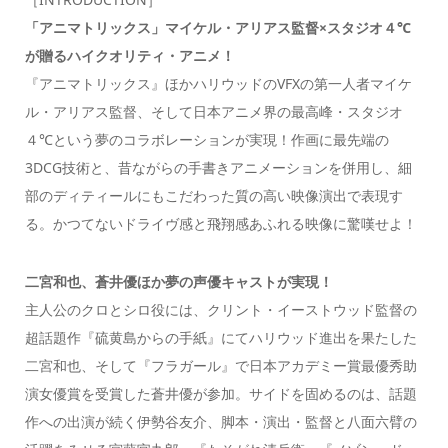
「アニマトリックス」マイケル・アリアス監督×スタジオ４℃
が贈るハイクオリティ・アニメ！
『アニマトリックス』ほかハリウッドのVFXの第一人者マイケ
ル・アリアス監督、そして日本アニメ界の最高峰・スタジオ
４℃という夢のコラボレーションが実現！作画に最先端の
3DCG技術と、昔ながらの手書きアニメーションを併用し、細
部のディティールにもこだわった質の高い映像演出で表現す
る。かつてないドライヴ感と飛翔感あふれる映像に驚嘆せよ！
二宮和也、蒼井優ほか夢の声優キャストが実現！
主人公のクロとシロ役には、クリント・イーストウッド監督の
超話題作『硫黄島からの手紙』にてハリウッド進出を果たした
二宮和也、そして『フラガール』で日本アカデミー賞最優秀助
演女優賞を受賞した蒼井優が参加。サイドを固めるのは、話題
作への出演が続く伊勢谷友介、脚本・演出・監督と八面六臂の