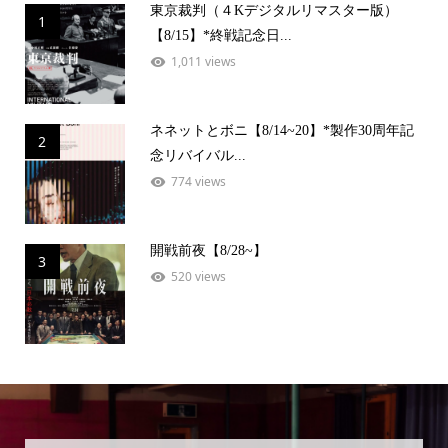
東京裁判（４Kデジタルリマスター版）
1
【8/15】*終戦記念日...
1,011 views
ネネットとボニ【8/14~20】*製作30周年記
2
念リバイバル...
774 views
開戦前夜【8/28~】
3
520 views