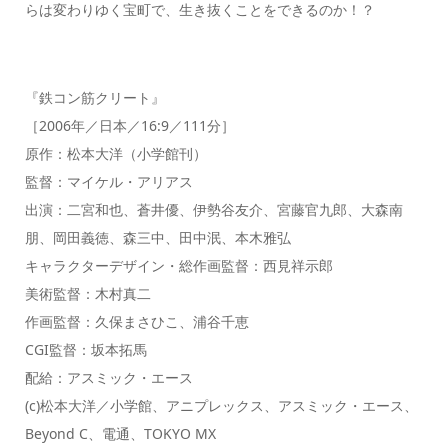
らは変わりゆく宝町で、生き抜くことをできるのか！？
『鉄コン筋クリート』
［2006年／日本／16:9／111分］
原作：松本大洋（小学館刊）
監督：マイケル・アリアス
出演：二宮和也、蒼井優、伊勢谷友介、宮藤官九郎、大森南
朋、岡田義徳、森三中、田中泯、本木雅弘
キャラクターデザイン・総作画監督：西見祥示郎
美術監督：木村真二
作画監督：久保まさひこ、浦谷千恵
CGI監督：坂本拓馬
配給：アスミック・エース
(c)松本大洋／小学館、アニプレックス、アスミック・エース、
Beyond C、電通、TOKYO MX