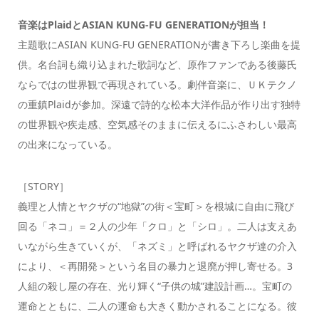
音楽はPlaidとASIAN KUNG-FU GENERATIONが担当！
主題歌にASIAN KUNG-FU GENERATIONが書き下ろし楽曲を提
供。名台詞も織り込まれた歌詞など、原作ファンである後藤氏
ならではの世界観で再現されている。劇伴音楽に、ＵＫテクノ
の重鎮Plaidが参加。深遠で詩的な松本大洋作品が作り出す独特
の世界観や疾走感、空気感そのままに伝えるにふさわしい最高
の出来になっている。
［STORY］
義理と人情とヤクザの“地獄”の街＜宝町＞を根城に自由に飛び
回る「ネコ」＝２人の少年「クロ」と「シロ」。二人は支えあ
いながら生きていくが、「ネズミ」と呼ばれるヤクザ達の介入
により、＜再開発＞という名目の暴力と退廃が押し寄せる。3
人組の殺し屋の存在、光り輝く“子供の城”建設計画…。宝町の
運命とともに、二人の運命も大きく動かされることになる。彼