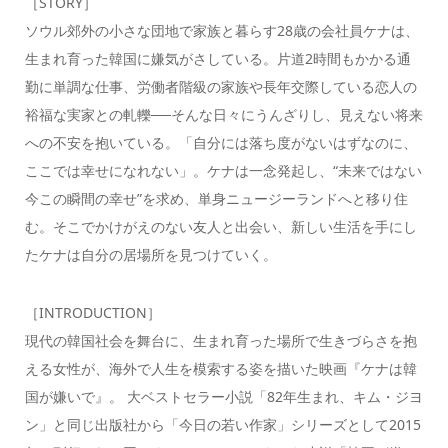
［STORY］
ソウル郊外の小さな団地で家族と暮らす28歳の会社員ケナは、
生まれ育った韓国に嫌気がさしている。片道2時間もかかる通
勤に単調な仕事、労働者階級の家族や長年交際している恋人の
裕福な実家との軋轢──そんな日々にうんざりし、見えない将来
への不安を抱いている。「自分には落ち度がないはずなのに、
ここでは幸せになれない」。ケナは一念発起し、“未来ではない
今この瞬間の幸せ”を求め、単身ニュージーランドへと移り住
む。そこでかけがえのない友人と出会い、新しい生活を手にし
たケナは自分の居場所を見つけていく。
［INTRODUCTION］
現代の韓国社会を舞台に、生まれ育った場所で生きづらさを抱
える女性が、海外で人生を模索する姿を描いた映画『ケナは韓
国が嫌いで』。 大ベストセラー小説「82年生まれ、キム・ジヨ
ン」と同じ出版社から「今日の若い作家」シリーズとして2015