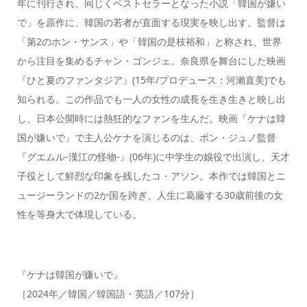
年に刊行され、同じくベストセラーとなった小説「韓国が嫌い
で」を原作に、韓国の若者が直面する現実を映し出す。監督は
「第2のホン・サンス」や「韓国の是枝裕和」と称され、世界
から注目を集めるチャン・ゴンジェ。奈良県を舞台にした映画
『ひと夏のファンタジア』(15年/プロデュース：河瀨直美)でも
知られる。この作品でも一人の女性の成長を生き生きと映し出
し、日本公開時には熱狂的なファンを生んだ。映画『ケナは韓
国が嫌いで』で主人公ケナを演じるのは、ポン・ジュノ監督
『グエムル-漢江の怪物-』(06年)に中学生の娘役で出演し、天才
子役として鮮烈な印象を残したコ・アソン。本作では韓国とニ
ュージーランドの2か国を跨ぎ、人生に葛藤する30歳前後の女
性を等身大で体現している。
『ケナは韓国が嫌いで』
［2024年／韓国／韓国語・英語／107分］