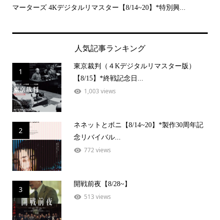
..
マーターズ 4Kデジタルリマスター【8/14~20】*特別興...
PE
人気記事ランキング
東京裁判（４Kデジタルリマスター版）
1
【8/15】*終戦記念日...
1,003 views
ネネットとボニ【8/14~20】*製作30周年記
2
念リバイバル...
772 views
開戦前夜【8/28~】
3
513 views