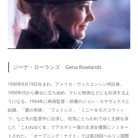
ジーナ・ローランズ Gena Rowlands
1930年6月19日生まれ、アメリカ・ウィスコンシン州出身。
1950年代から舞台に立ち始め、テレビ映画などにも出演するよ
うになる。1954年に映画監督・俳優のジョン・カサヴェテスと
結婚。「愛の奇跡」「フェイシズ」「ミニー＆モスコウィッ
ツ」など夫の監督作に出演し、狂気にとらわれてゆく主婦を演
じた「こわれゆく女」でアカデミー賞の主演女優賞にノミネー
トされた。「オープニング・ナイト」では第28回ベルリン国際