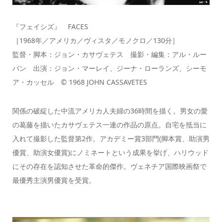
『フェイシズ』 FACES
［1968年／アメリカ／ヴィスタ／モノクロ／130分］
監督・脚本：ジョン・カサヴェテス 撮影・編集：アル・ルー
バン 出演：ジョン・マーレイ、ジーナ・ローランズ、シーモ
ア・カッセル © 1968 JOHN CASSAVETES
関係の破綻した中流アメリカ人夫婦の36時間を描く。男女の愛
の葛藤を描いたカサヴェテス一連の作品の原点。自宅を抵当に
入れて撮影した監督第2作。アカデミー賞3部門(脚本賞、助演男
優賞、助演女優賞)にノミネートという成果を挙げ、ハリウッド
にその存在を認知させた革命的傑作。ヴェネチア国際映画祭で
最優秀主演男優賞を受賞。