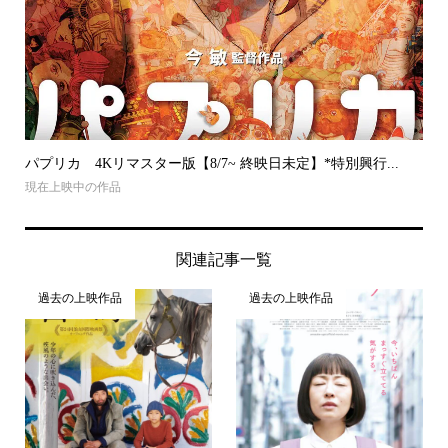
パプリカ 4Kリマスター版【8/7~ 終映日未定】*特別興行...
現在上映中の作品
関連記事一覧
過去の上映作品
過去の上映作品