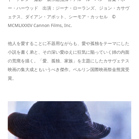
ー・ハーウッド 出演：ジーナ・ローランズ、ジョン・カサヴ
ェテス、ダイアン・アボット、シーモア・カッセル ©
MCMLXXXIV Cannon Films, Inc.
他人を愛することに不器用ながらも、愛や孤独をテーマにした
小説を書く弟と、その深い愛ゆえに狂気に陥っていく姉の内面
の荒廃を描く。「愛、孤独、家族」を主題にしたカサヴェテス
映画の集大成ともいうべき傑作。ベルリン国際映画祭金熊賞受
賞。