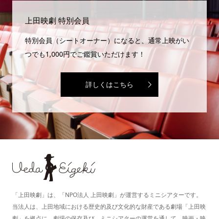
上田映劇 特別会員
特別会員（シートオーナー）になると、通常上映がい
つでも1,000円でご鑑賞いただけます！
詳しくはこちら
「上田映劇」は、「NPO法人 上田映劇」が運営するミニシアターです。
当法人は、上田地域における歴史的及び文化的な財産である劇場「上田映
劇」を拠点に、劇場の保存及び、ミニシアターの運営を通して、映画・映