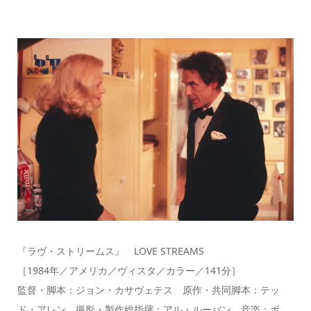
『ラヴ・ストリームス』 LOVE STREAMS
［1984年／アメリカ／ヴィスタ／カラー／141分］
監督・脚本：ジョン・カサヴェテス 原作・共同脚本：テッ
ド・アレン 撮影・製作総指揮：アル・ルーバン 音楽：ボ