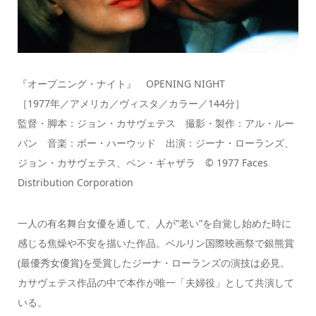
『オープニング・ナイト』 OPENING NIGHT
［1977年／アメリカ／ヴィスタ／カラー／144分］
監督・脚本：ジョン・カサヴェテス 撮影・製作：アル・ルー
バン 音楽：ボー・ハーウッド 出演：ジーナ・ローランズ、
ジョン・カサヴェテス、ベン・ギャザラ © 1977 Faces
Distribution Corporation
一人の有名舞台女優を通して、人が”老い”を自覚し始めた時に
感じる焦燥や不安を描いた作品。ベルリン国際映画祭で銀熊賞
(最優秀女優賞)を受賞したジーナ・ローランズの演技は必見。
カサヴェテス作品の中で本作が唯一「夫婦役」として共演して
いる。