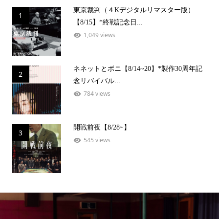
東京裁判（４Kデジタルリマスター版）
1
【8/15】*終戦記念日...
1,049 views
ネネットとボニ【8/14~20】*製作30周年記
2
念リバイバル...
784 views
開戦前夜【8/28~】
3
545 views