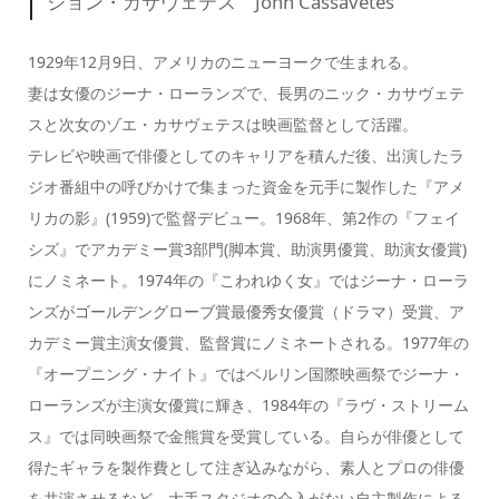
ジョン・カサヴェテス John Cassavetes
1929年12月9日、アメリカのニューヨークで生まれる。
妻は女優のジーナ・ローランズで、長男のニック・カサヴェテ
スと次女のゾエ・カサヴェテスは映画監督として活躍。
テレビや映画で俳優としてのキャリアを積んだ後、出演したラ
ジオ番組中の呼びかけで集まった資金を元手に製作した『アメ
リカの影』(1959)で監督デビュー。1968年、第2作の『フェイ
シズ』でアカデミー賞3部門(脚本賞、助演男優賞、助演女優賞)
にノミネート。1974年の『こわれゆく女』ではジーナ・ローラ
ンズがゴールデングローブ賞最優秀女優賞（ドラマ）受賞、ア
カデミー賞主演女優賞、監督賞にノミネートされる。1977年の
『オープニング・ナイト』ではベルリン国際映画祭でジーナ・
ローランズが主演女優賞に輝き、1984年の『ラヴ・ストリーム
ス』では同映画祭で金熊賞を受賞している。自らが俳優として
得たギャラを製作費として注ぎ込みながら、素人とプロの俳優
を共演させるなど、大手スタジオの介入がない自主製作による