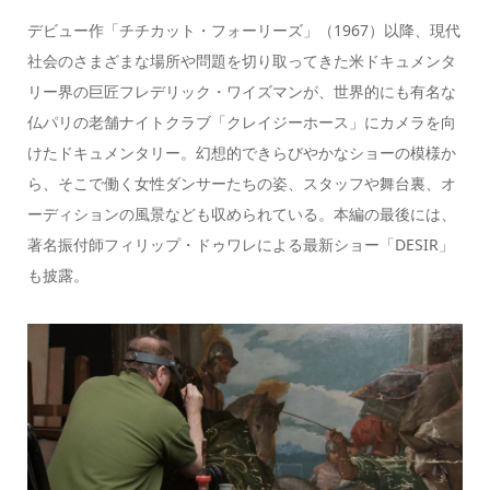
デビュー作「チチカット・フォーリーズ」（1967）以降、現代
社会のさまざまな場所や問題を切り取ってきた米ドキュメンタ
リー界の巨匠フレデリック・ワイズマンが、世界的にも有名な
仏パリの老舗ナイトクラブ「クレイジーホース」にカメラを向
けたドキュメンタリー。幻想的できらびやかなショーの模様か
ら、そこで働く女性ダンサーたちの姿、スタッフや舞台裏、オ
ーディションの風景なども収められている。本編の最後には、
著名振付師フィリップ・ドゥワレによる最新ショー「DESIR」
も披露。