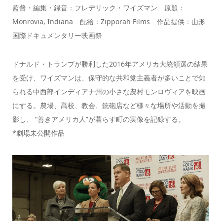
監督・編集・録音：フレデリック・ワイズマン 原題：
Monrovia, Indiana 配給：Zipporah Films 作品提供：山形
国際ドキュメンタリー映画祭
ドナルド・トランプが勝利した2016年アメリカ大統領選の結果
を受け、ワイズマンは、保守的な共和党主義者が多いことで知
られる中西部インディアナ州の小さな農村モンロヴィアを映画
にする。農場、高校、教会、銃砲店など様々な場所や活動を撮
影し、 “善きアメリカ人”が暮らす町の実像を記録する。
*劇場未公開作品