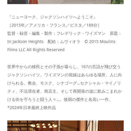
『ニューヨーク、ジャクソンハイツへようこそ』
［2015年／アメリカ・フランス／ビスタ／189分］
監督・録音・編集・製作：フレデリック・ワイズマン 原題：
In Jackson Heights 配給：ムヴィオラ © 2015 Moulins
Films LLC All Rights Reserved
世界中からの移民とその子孫が暮らし、167の言語が飛び交う
ジャクソンハイツ。ワイズマンの視線はあらゆる場所、人に向
けられる。教会、モスク、シナゴーグ…セクシャル・マイノリ
ティ、不法滞在者、商店主、そして再開発の波に飲みこまれか
ける街を守ろうと闘う人々…。後期の傑作と名高い一作。
*2024年日本最終上映作品