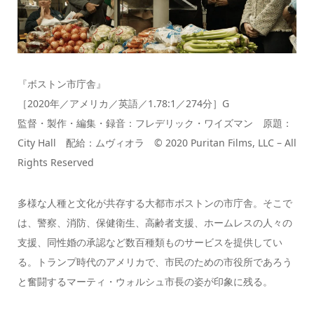
『ボストン市庁舎』
［2020年／アメリカ／英語／1.78:1／274分］G
監督・製作・編集・録音：フレデリック・ワイズマン 原題：
City Hall 配給：ムヴィオラ © 2020 Puritan Films, LLC – All
Rights Reserved
多様な人種と文化が共存する大都市ボストンの市庁舎。そこで
は、警察、消防、保健衛生、高齢者支援、ホームレスの人々の
支援、同性婚の承認など数百種類ものサービスを提供してい
る。トランプ時代のアメリカで、市民のための市役所であろう
と奮闘するマーティ・ウォルシュ市長の姿が印象に残る。