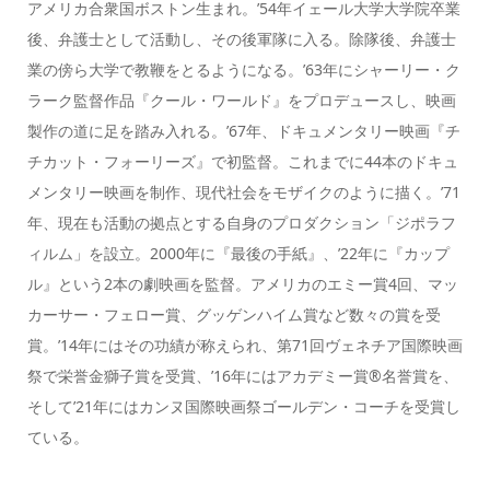
アメリカ合衆国ボストン生まれ。’54年イェール大学大学院卒業
後、弁護士として活動し、その後軍隊に入る。除隊後、弁護士
業の傍ら大学で教鞭をとるようになる。’63年にシャーリー・ク
ラーク監督作品『クール・ワールド』をプロデュースし、映画
製作の道に足を踏み入れる。’67年、ドキュメンタリー映画『チ
チカット・フォーリーズ』で初監督。これまでに44本のドキュ
メンタリー映画を制作、現代社会をモザイクのように描く。’71
年、現在も活動の拠点とする自身のプロダクション「ジポラフ
ィルム」を設立。2000年に『最後の手紙』、’22年に『カップ
ル』という2本の劇映画を監督。アメリカのエミー賞4回、マッ
カーサー・フェロー賞、グッゲンハイム賞など数々の賞を受
賞。’14年にはその功績が称えられ、第71回ヴェネチア国際映画
祭で栄誉金獅子賞を受賞、’16年にはアカデミー賞®名誉賞を、
そして’21年にはカンヌ国際映画祭ゴールデン・コーチを受賞し
ている。