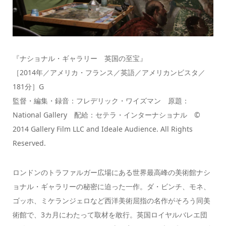
『ナショナル・ギャラリー 英国の至宝』
［2014年／アメリカ・フランス／英語／アメリカンビスタ／
181分］G
監督・編集・録音：フレデリック・ワイズマン 原題：
National Gallery 配給：セテラ・インターナショナル ©
2014 Gallery Film LLC and Ideale Audience. All Rights
Reserved.
ロンドンのトラファルガー広場にある世界最高峰の美術館ナシ
ョナル・ギャラリーの秘密に迫った一作。ダ・ビンチ、モネ、
ゴッホ、ミケランジェロなど西洋美術屈指の名作がそろう同美
術館で、3カ月にわたって取材を敢行。英国ロイヤルバレエ団