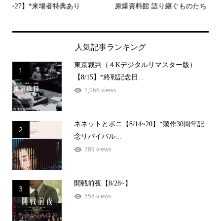
原爆資料館 語り継ぐものたち【8/14~27】
デッ
人気記事ランキング
東京裁判（４Kデジタルリマスター版）
1
【8/15】*終戦記念日...
1,066 views
ネネットとボニ【8/14~20】*製作30周年記
2
念リバイバル...
789 views
開戦前夜【8/28~】
3
558 views