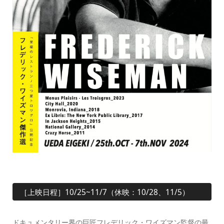
［上映日程］10/25~11/7（休映：10/28、11/5）
ドキュメンタリー界の巨匠フレデリック・ワイズマン監督の最