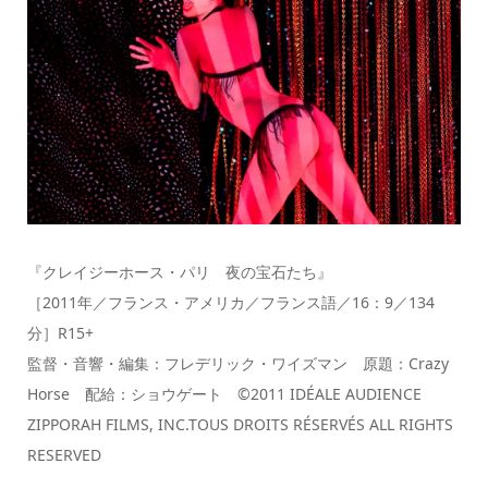
『クレイジーホース・パリ 夜の宝石たち』
［2011年／フランス・アメリカ／フランス語／16：9／134
分］R15+
監督・音響・編集：フレデリック・ワイズマン 原題：Crazy
Horse 配給：ショウゲート ©2011 IDÉALE AUDIENCE
ZIPPORAH FILMS, INC.TOUS DROITS RÉSERVÉS ALL RIGHTS
RESERVED