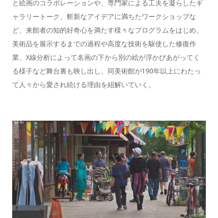
と絵画のコラボレーションや、専門家による工夫を凝らしたギ
ャラリートーク、斬新なアイデアに満ちたワークショップな
ど、来館者の知的好奇心を満たす様々なプログラムをはじめ、
美術品を展示するまでの過程や高度な技術を駆使した修復作
業、X線分析によって名画の下から別の絵が浮かびあがってく
る様子など舞台裏も映し出し、同美術館が190年以上にわたっ
て人々から愛され続ける理由を紐解いていく。