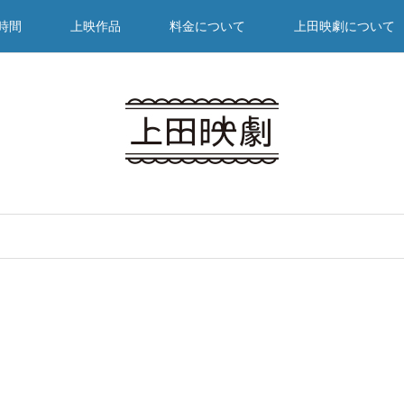
時間
上映作品
料金について
上田映劇について