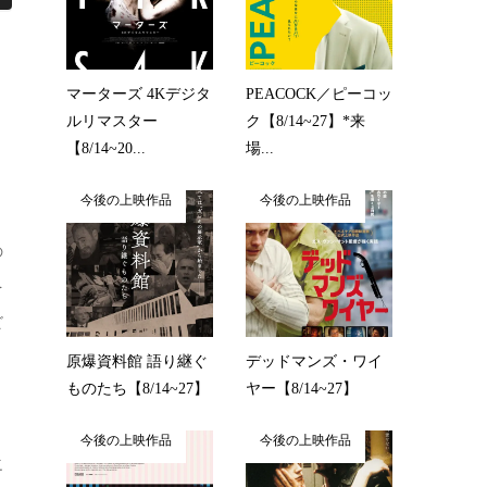
マーターズ 4Kデジタ
PEACOCK／ピーコッ
ルリマスター
ク【8/14~27】*来
【8/14~20...
場...
今後の上映作品
今後の上映作品
の
を
ビ
原爆資料館 語り継ぐ
デッドマンズ・ワイ
ものたち【8/14~27】
ヤー【8/14~27】
今後の上映作品
今後の上映作品
之