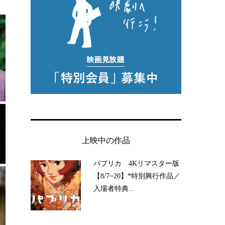
上映中の作品
パプリカ 4Kリマスター版
【8/7~20】*特別興行作品／
入場者特典...