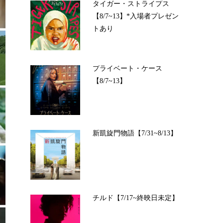
タイガー・ストライプス
【8/7~13】*入場者プレゼン
トあり
プライベート・ケース
【8/7~13】
新凱旋門物語【7/31~8/13】
チルド【7/17~終映日未定】