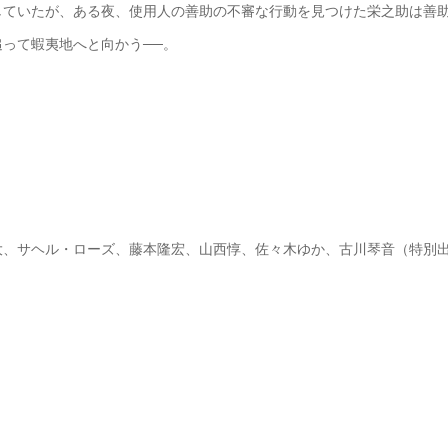
していたが、ある夜、使用人の善助の不審な行動を見つけた栄之助は善
って蝦夷地へと向かう──。
大、サヘル・ローズ、藤本隆宏、山西惇、佐々木ゆか、古川琴音（特別