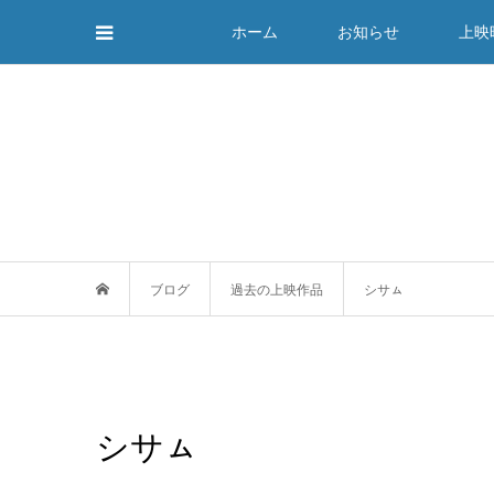
ホーム
お知らせ
上映
ブログ
過去の上映作品
シサㇺ
シサㇺ