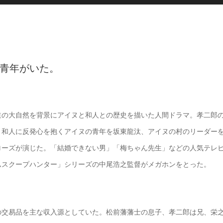
青年がいた。
道の大自然を背景にアイヌと和人との歴史を描いた人間ドラマ。孝二郎
、和人に反発心を抱くアイヌの青年を坂東龍汰、アイヌの村のリーダー
ローズが演じた。「結婚できない男」「梅ちゃん先生」などの人気テレ
ムスクープハンター」シリーズの中尾浩之監督がメガホンをとった。
の交易品を主な収入源としていた。松前藩藩士の息子、孝二郎は兄、栄