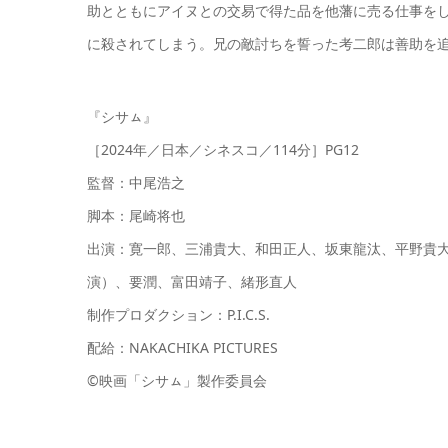
助とともにアイヌとの交易で得た品を他藩に売る仕事を
に殺されてしまう。兄の敵討ちを誓った考二郎は善助を追
『シサㇺ』
［2024年／日本／シネスコ／114分］PG12
監督：中尾浩之
脚本：尾崎将也
出演：寛一郎、三浦貴大、和田正人、坂東龍汰、平野貴
演）、要潤、富田靖子、緒形直人
制作プロダクション：P.I.C.S.
配給：NAKACHIKA PICTURES
©映画「シサㇺ」製作委員会