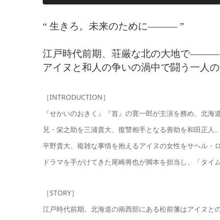
“ 生きろ。未来のために——— ”
江戸時代前期、荘厳な北の大地で———
アイヌと和人の争いの渦中で闘う一人の
［INTRODUCTION］
『せかいのおきく』『首』の寛一郎が主演を務め、北海
兄・栄之助を三浦貴大、復讐相手となる善助を和田正人
平野貴大、複雑な事情を抱えるアイヌの女性をサヘル・
ドラマを手がけてきた尾崎将也が脚本を担当し、「タイ
［STORY］
江戸時代前期。北海道の南西部にある松前藩はアイヌと