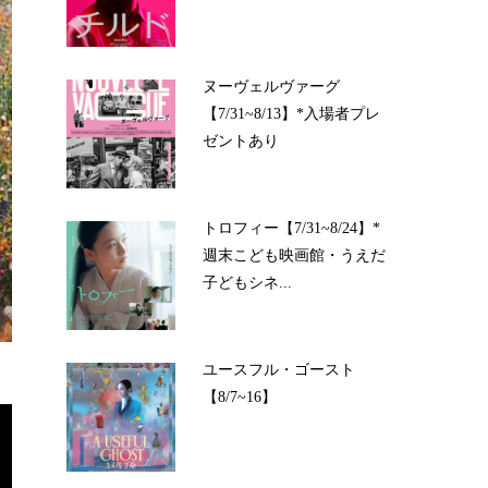
ヌーヴェルヴァーグ
【7/31~8/13】*入場者プレ
ゼントあり
トロフィー【7/31~8/24】*
週末こども映画館・うえだ
子どもシネ...
ユースフル・ゴースト
【8/7~16】