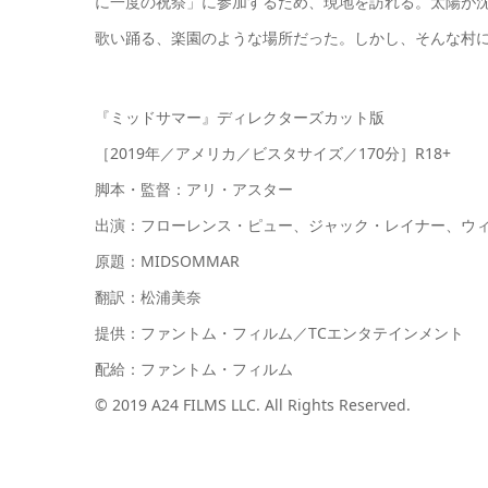
に一度の祝祭」に参加するため、現地を訪れる。太陽が
歌い踊る、楽園のような場所だった。しかし、そんな村に
『ミッドサマー』ディレクターズカット版
［2019年／アメリカ／ビスタサイズ／170分］R18+
脚本・監督：アリ・アスター
出演：フローレンス・ピュー、ジャック・レイナー、ウ
原題：MIDSOMMAR
翻訳：松浦美奈
提供：ファントム・フィルム／TCエンタテインメント
配給：ファントム・フィルム
© 2019 A24 FILMS LLC. All Rights Reserved.