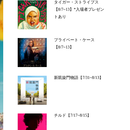
タイガー・ストライプス
【8/7~13】*入場者プレゼン
トあり
プライベート・ケース
【8/7~13】
新凱旋門物語【7/31~8/13】
チルド【7/17~8/15】