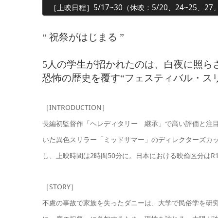
［上映日程］5/17~30（休映：5/20、24~25、27
“ 祝祭がはじまる ”
5人の学生が招かれたのは、白夜に照ら
恐怖の歴史を覆す“フェスティバル・スリ
［INTRODUCTION］
長編初監督作「ヘレディタリー 継承」で高い評価と注
いた異色スリラー「ミッドサマー」のディレクターズカ
し、上映時間は2時間50分に。日本における映倫区分はR
［STORY］
不慮の事故で家族を失ったダニーは、大学で民俗学を研究