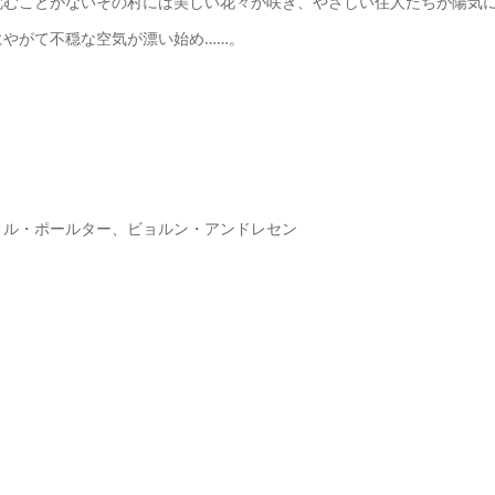
沈むことがないその村には美しい花々が咲き、やさしい住人たちが陽気
やがて不穏な空気が漂い始め……。
ィル・ポールター、ビョルン・アンドレセン