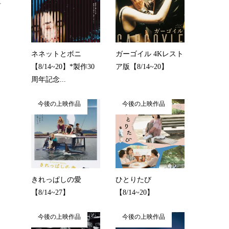
に
ネネットとボニ
ガーゴイル 4Kレスト
【8/14~20】*製作30
ア版【8/14~20】
周年記念...
今後の上映作品
今後の上映作品
きれっぱしの愛
ひとりたび
【8/14~27】
【8/14~20】
今後の上映作品
今後の上映作品