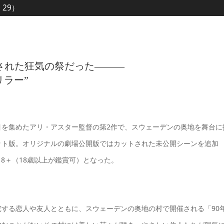
、29）
された狂気の祭だった———
ラー”
目を集めたアリ・アスター監督の第2作で、スウェーデンの奥地を舞台に
ット版。オリジナルの劇場公開版ではカットされた未公開シーンを追加
18＋（18歳以上が鑑賞可）となった。
する恋人や友人とともに、スウェーデンの奥地の村で開催される「90