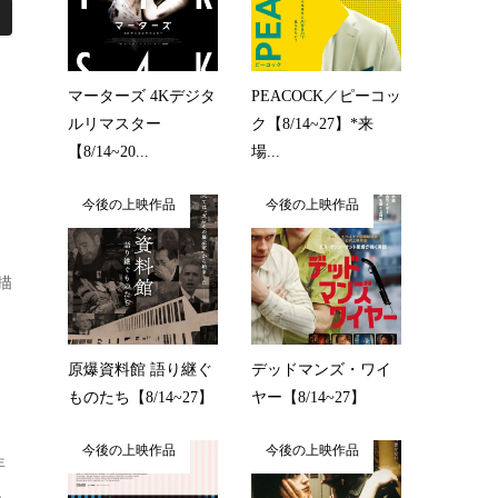
マーターズ 4Kデジタ
PEACOCK／ピーコッ
ルリマスター
ク【8/14~27】*来
【8/14~20...
場...
今後の上映作品
今後の上映作品
描
原爆資料館 語り継ぐ
デッドマンズ・ワイ
ものたち【8/14~27】
ヤー【8/14~27】
今後の上映作品
今後の上映作品
年