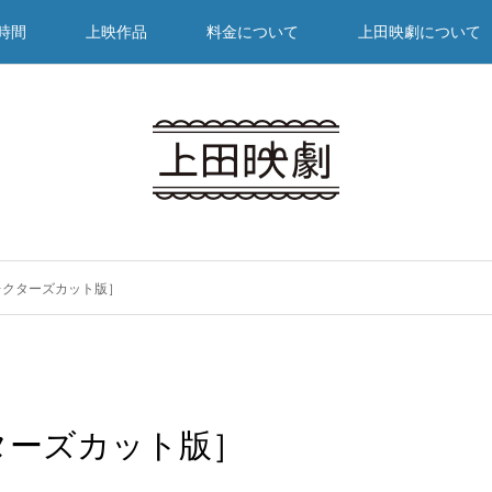
時間
上映作品
料金について
上田映劇について
レクターズカット版］
ターズカット版］