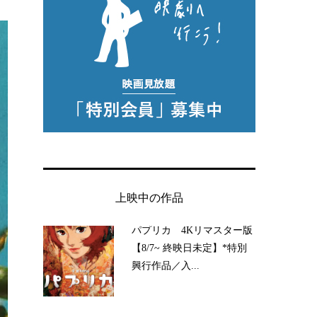
上映中の作品
パプリカ 4Kリマスター版
【8/7~ 終映日未定】*特別
興行作品／入...