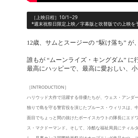
［上映日程］10/1~29
*週末祝祭日限定上映／字幕版と吹替版での上映を
12歳、サムとスージーの “駆け落ち” 
誰もが “ムーンライズ・キングダム” 
最高にハッピーで、最高に愛おしい、小
［INTRODUCTION］
ハリウッド大作で活躍する俳優たちが、ウェス・アンダ
独りで島を守る警官役を演じたブルース・ウィリスは、
面目でちょっと間の抜けたボーイスカウトの隊長にエド
ス・マクドーマンド。そして、冷酷な福祉局員にティル
し、見事カンヌ国際映画祭ではオープニング作品かつ、