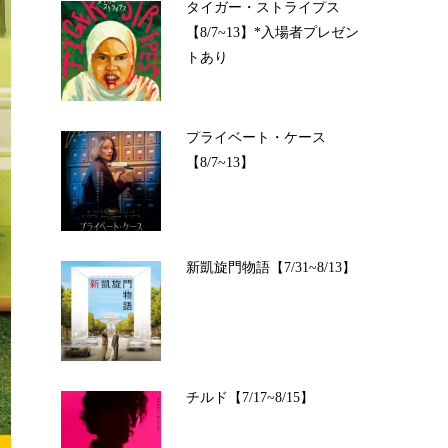
タイガー・ストライプス
【8/7~13】*入場者プレゼン
トあり
プライベート・ケース
【8/7~13】
新凱旋門物語【7/31~8/13】
チルド【7/17~8/15】