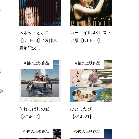
を
ネネットとボニ
ガーゴイル 4Kレスト
【8/14~20】*製作30
ア版【8/14~20】
周年記念...
今後の上映作品
今後の上映作品
娘
も
験
きれっぱしの愛
ひとりたび
【8/14~27】
【8/14~20】
今後の上映作品
今後の上映作品