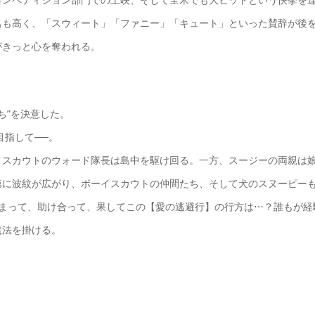
名も高く、「スウィート」「ファニー」「キュート」といった賛辞が後
がきっと心を奪われる。
ち”を決意した。
目指して──。
イスカウトのウォード隊長は島中を駆け回る。一方、スージーの両親は
第に波紋が広がり、ボーイスカウトの仲間たち、そして犬のスヌーピー
絡まって、助け合って、果してこの【愛の逃避行】の行方は⋯？誰もが経
魔法を掛ける。