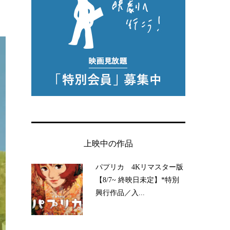
上映中の作品
パプリカ 4Kリマスター版
【8/7~ 終映日未定】*特別
興行作品／入...