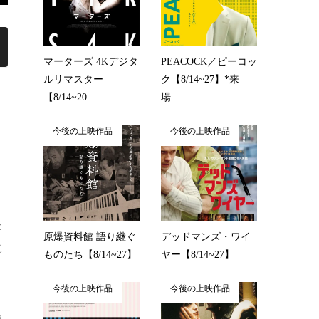
マーターズ 4Kデジタ
PEACOCK／ピーコッ
ルリマスター
ク【8/14~27】*来
【8/14~20...
場...
今後の上映作品
今後の上映作品
た
原爆資料館 語り継ぐ
デッドマンズ・ワイ
真
ものたち【8/14~27】
ヤー【8/14~27】
今後の上映作品
今後の上映作品
達