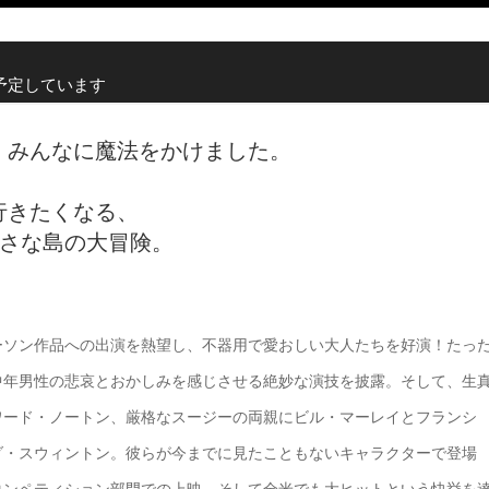
予定しています
が、みんなに魔法をかけました。
に行きたくなる、
さな島の大冒険。
ーソン作品への出演を熱望し、不器用で愛おしい大人たちを好演！たっ
中年男性の悲哀とおかしみを感じさせる絶妙な演技を披露。そして、生
ワード・ノートン、厳格なスージーの両親にビル・マーレイとフランシ
ダ・スウィントン。彼らが今までに見たこともないキャラクターで登場
コンペティション部門での上映、そして全米でも大ヒットという快挙を