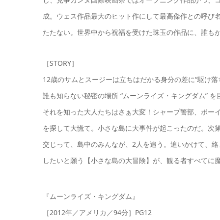
成。ウェス作品最大のヒット作にして最高傑作との呼び
たたない。世界中から祝福を受けた珠玉の作品に、誰も
［STORY］
12歳のサムとスージーは立ちはだかる身分の差に“駆け落
誰も知らない秘密の場所 “ムーンライズ・キングダム” を
それを知った大人たちはさぁ大変！シャープ警部、ボー
を探して大慌て。小さな島に大事件が起こったのだ。次
交じって、島中のみんなが、2人を追う。追いかけて、
したいと願う【小さな島の大冒険】が、観る者すべてに
『ムーンライズ・キングダム』
［2012年／アメリカ／94分］PG12