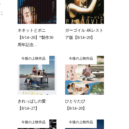
る
に
ネネットとボニ
ガーゴイル 4Kレスト
【8/14~20】*製作30
ア版【8/14~20】
周年記念...
今後の上映作品
今後の上映作品
きれっぱしの愛
ひとりたび
【8/14~27】
【8/14~20】
今後の上映作品
今後の上映作品