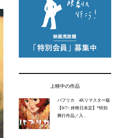
上映中の作品
パプリカ 4Kリマスター版
【8/7~ 終映日未定】*特別
興行作品／入...