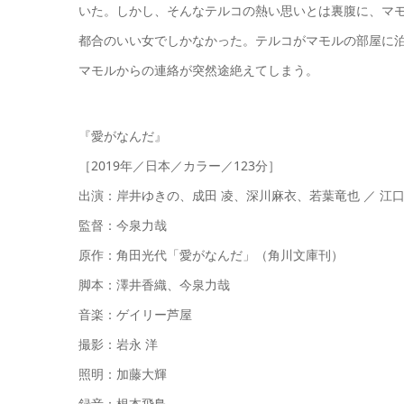
いた。しかし、そんなテルコの熱い思いとは裏腹に、マ
都合のいい女でしかなかった。テルコがマモルの部屋に
マモルからの連絡が突然途絶えてしまう。
『愛がなんだ』
［2019年／日本／カラー／123分］
出演：岸井ゆきの、成田 凌、深川麻衣、若葉竜也 ／ 江
監督：今泉力哉
原作：角田光代「愛がなんだ」（角川文庫刊）
脚本：澤井香織、今泉力哉
音楽：ゲイリー芦屋
撮影：岩永 洋
照明：加藤大輝
録音：根本飛鳥