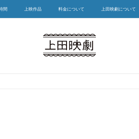
時間
上映作品
料金について
上田映劇について