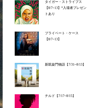
タイガー・ストライプス
【8/7~13】*入場者プレゼン
トあり
プライベート・ケース
【8/7~13】
新凱旋門物語【7/31~8/13】
チルド【7/17~8/15】