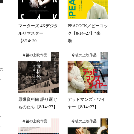
マーターズ 4Kデジタ
PEACOCK／ピーコッ
ルリマスター
ク【8/14~27】*来
【8/14~20...
場...
今後の上映作品
今後の上映作品
の
手
原爆資料館 語り継ぐ
デッドマンズ・ワイ
ものたち【8/14~27】
ヤー【8/14~27】
ど
今後の上映作品
今後の上映作品
て