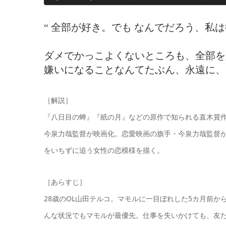
“ 全部が好き。でも なんでだろう、私は
ダメでかっこよくないところも、全部を
嫌いになることなんてたぶん、永遠に、
［解説］
『八日目の蝉』『紙の月』などの原作で知られる直木賞
今泉力哉監督が映画化。恋愛映画の旗手・今泉力哉監督
をいちずに追う女性の恋模様を描く。
［あらすじ］
28歳のOL山田テルコ。マモルに一目ぼれした5カ月前
んな状況でもマモルが最優先。仕事を失いかけても、友