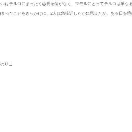
モルはテルコにまったく恋愛感情がなく、マモルにとってテルコは単な
泊まったことをきっかけに、2人は急接近したかに思えたが、ある日を境
口のりこ