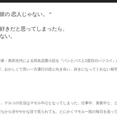
彼の 恋人じゃない。 ”
好きだと思ってしまったら、
ない。
作家・角田光代による同名恋愛小説を『パンとバスと2度目のハツコイ』
が、おかしくて苦い一方通行の恋と向き合い、好きになってくれない相
から、テルコの生活はマモル中心となってしまった。仕事中、真夜中と、
だちから冷ややかな目で見られても、とにかくマモル一筋の毎日を送っ